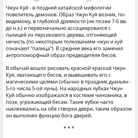
Чжун Куй - в поздней китайской мифологии
повелитель демонов. Образ Чжун Куя возник, по-
видимому, в глубокой древности (не позже 7-6 вв.
до н.э.) и первоначально ассоциировался с
палицей из персикового дерева, отгоняющей
нечисть (по некоторым толкованиям чжун и куй
означают "палица"). В средние века его заменил
антропоморфный образ предводителя бесов.
В обычай вошло рисовать красной краской Чжун
Куя, хватающего бесов, и вывешивать его с
магическими целями (обычно в праздник дуаньян -
5-го числа 5-ой луны). На народных лубках Чжун
Куй обычно изображался в костюме чиновника, в
позе, угрожающей бесам. Такие лубки часто
наклеивались на обе створки двери, таким образом
он выполнял функцию бога дверей.
* * *