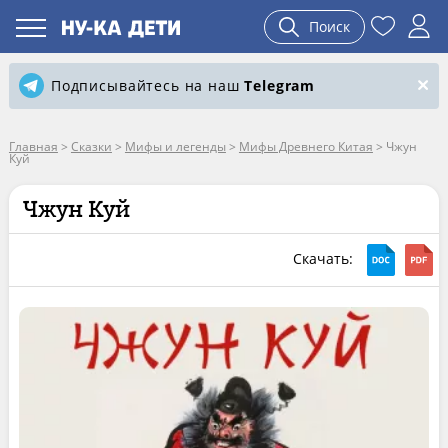
Поиск
Подписывайтесь на наш
Telegram
Главная
>
Сказки
>
Мифы и легенды
>
Мифы Древнего Китая
>
Чжун
Куй
Чжун Куй
Скачать: