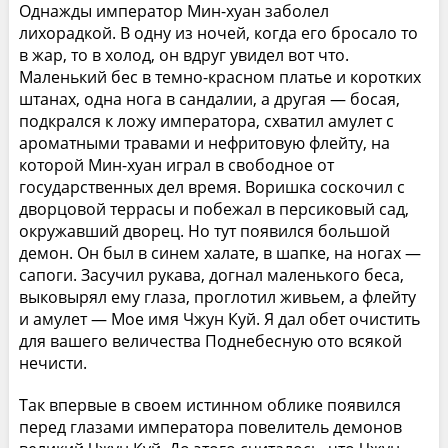
Однажды император Мин-хуан заболел
лихорадкой. В одну из ночей, когда его бросало то
в жар, то в холод, он вдруг увидел вот что.
Маленький бес в темно-красном платье и коротких
штанах, одна нога в сандалии, а другая — босая,
подкрался к ложу императора, схватил амулет с
ароматными травами и нефритовую флейту, на
которой Мин-хуан играл в свободное от
государственных дел время. Воришка соскочил с
дворцовой террасы и побежал в персиковый сад,
окружавший дворец. Но тут появился большой
демон. Он был в синем халате, в шапке, на ногах —
сапоги. Засучил рукава, догнал маленького беса,
выковырял ему глаза, проглотил живьем, а флейту
и амулет — Мое имя Чжун Куй. Я дал обет очистить
для вашего величества Поднебесную ото всякой
нечисти.
Так впервые в своем истинном облике появился
перед глазами императора повелитель демонов