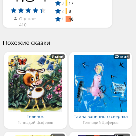
17
3
8
2
Оценок:
48
1
410
Похожие сказки
3 мин
25 мин
Телёнок
Тайна запечного сверчка
Геннадий Цыферов
Геннадий Цыферов