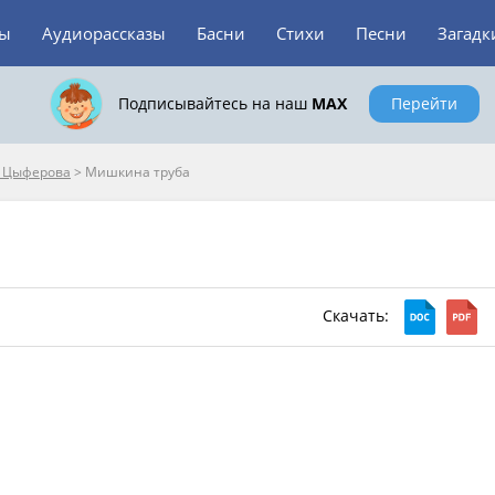
зы
Аудиорассказы
Басни
Стихи
Песни
Загадк
Подписывайтесь на наш
MAX
Перейти
я Цыферова
>
Мишкина труба
Скачать: