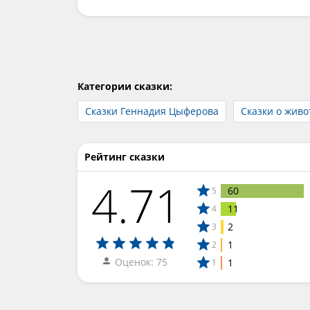
Категории сказки:
Сказки Геннадия Цыферова
Сказки о жив
Рейтинг сказки
4.71
60
5
11
4
2
3
1
2
Оценок: 75
1
1