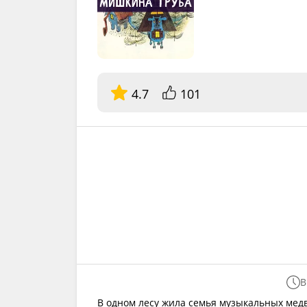
4.7
101
В
В одном лесу жила семья музыкальных мед