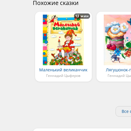
Похожие сказки
13 мин
Маленький великанчик
Лягушонок-
Геннадий Цыферов
Геннадий Ц
Все 