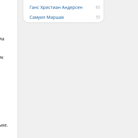
Ганс Христиан Андерсен
Самуил Маршак
ла
ик
ыке.