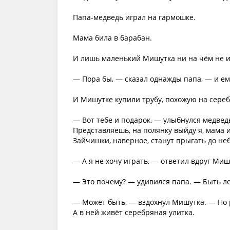
Папа-медведь играл на гармошке.
Мама била в барабан.
И лишь маленький Мишутка ни на чём не и
— Пора бы, — сказал однажды папа, — и ему
И Мишутке купили трубу, похожую на сере
— Вот тебе и подарок, — улыбнулся медвед
Представляешь, на полянку выйду я, мама и
Зайчишки, наверное, станут прыгать до неб
— А я не хочу играть, — ответил вдруг Миш
— Это почему? — удивился папа. — Быть л
— Может быть, — вздохнул Мишутка. — Но 
А в ней живёт серебряная улитка.