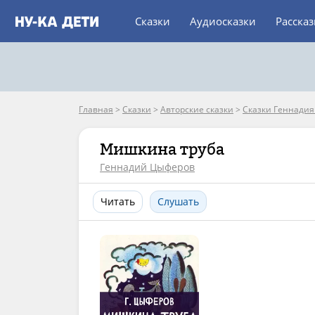
Сказки
Аудиосказки
Расска
Главная
>
Сказки
>
Авторские сказки
>
Сказки Геннади
Мишкина труба
Геннадий Цыферов
Читать
Слушать