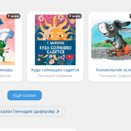
1 мин
1 мин
пекарь
Куда солнышко садится
Колокольчик осл
ыферов
Геннадий Цыферов
Геннадий Цыфер
Еще сказки
сказки Геннадия Цыферова