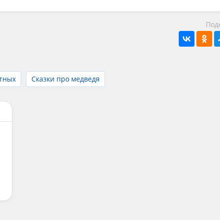
Под
отных
Сказки про медведя