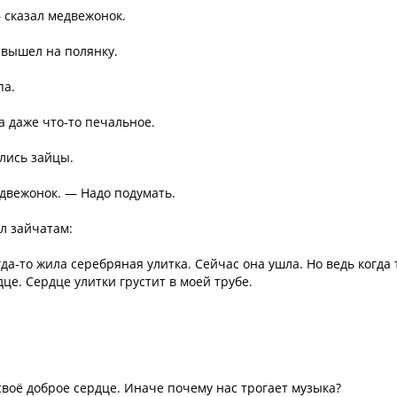
— сказал медвежонок.
 вышел на полянку.
па.
а даже что-то печальное.
ились зайцы.
едвежонок. — Надо подумать.
ал зайчатам:
а-то жила серебряная улитка. Сейчас она ушла. Но ведь когда 
дце. Сердце улитки грустит в моей трубе.
своё доброе сердце. Иначе почему нас трогает музыка?