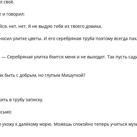
л своё.
 и говорил:
ся, нет, нет. Я не выдую тебя из твоего домика.
осил улитке цветы. И его серебряная труба поэтому всегда пах
 — Серебряная улитка боится меня и не выходит. Так пусть сад
ак быть с добрым, но глупым Мишуткой?
ить в трубу записку.
исьмо:
 ухожу к далёкому морю. Можешь спокойно теперь учиться муз