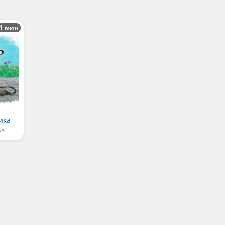
1 мин
ика
ов