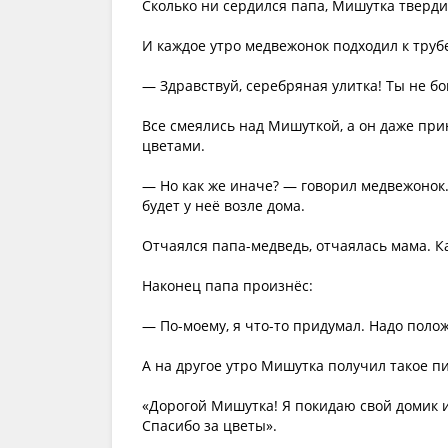
Сколько ни сердился папа, Мишутка тверди
И каждое утро медвежонок подходил к трубе
— Здравствуй, серебряная улитка! Ты не бой
Все смеялись над Мишуткой, а он даже прин
цветами.
— Но как же иначе? — говорил медвежонок.
будет у неё возле дома.
Отчаялся папа-медведь, отчаялась мама. К
Наконец папа произнёс:
— По-моему, я что-то придумал. Надо полож
А на другое утро Мишутка получил такое п
«Дорогой Мишутка! Я покидаю свой домик и
Спасибо за цветы».