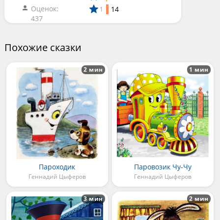
Оценок:
14
1
437
Похожие сказки
2 мин
1 мин
Пароходик
Паровозик Чу-Чу
Геннадий Цыферов
Геннадий Цыферов
3 мин
2 мин