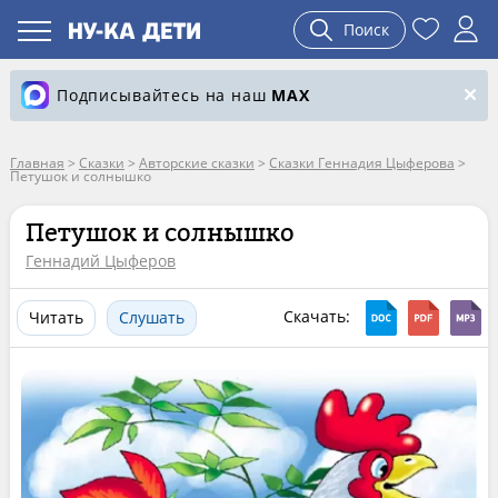
Поиск
Подписывайтесь на наш
MAX
Главная
>
Сказки
>
Авторские сказки
>
Сказки Геннадия Цыферова
>
Петушок и солнышко
Петушок и солнышко
Геннадий Цыферов
Скачать:
Читать
Слушать