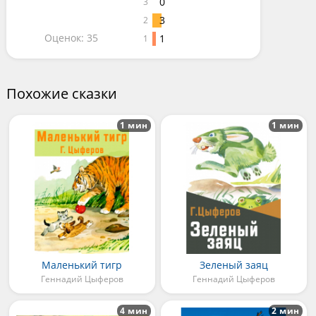
0
3
3
2
Оценок: 35
1
1
Похожие сказки
1 мин
1 мин
Маленький тигр
Зеленый заяц
Геннадий Цыферов
Геннадий Цыферов
4 мин
2 мин