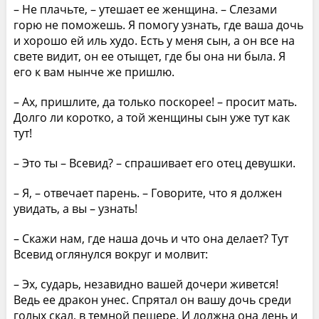
– Не плачьте, – утешает ее женщина. – Слезами
горю не поможешь. Я помогу узнать, где ваша дочь
и хорошо ей иль худо. Есть у меня сын, а он все на
свете видит, он ее отыщет, где бы она ни была. Я
его к вам нынче же пришлю.
– Ах, пришлите, да только поскорее! – просит мать.
Долго ли коротко, а той женщины сын уже тут как
тут!
– Это ты – Всевид? – спрашивает его отец девушки.
– Я, – отвечает парень. – Говорите, что я должен
увидать, а вы – узнать!
– Скажи нам, где наша дочь и что она делает? Тут
Всевид оглянулся вокруг и молвит:
– Эх, сударь, незавидно вашей дочери живется!
Ведь ее дракон унес. Спрятал он вашу дочь среди
голых скал, в темной пещере. И должна она день и