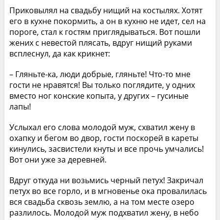
Приковылял на свадьбу нищий на костылях. Хотят
его в кухне покормить, а он в кухню не идет, сел на
пороге, стал к гостям приглядываться. Вот пошли
жених с невестой плясать, вдруг нищий руками
всплеснул, да как крикнет:
– Гляньте-ка, люди добрые, гляньте! Что-то мне
гости не нравятся! Вы только поглядите, у одних
вместо ног конские копыта, у других – гусиные
лапы!
Услыхал его слова молодой муж, схватил жену в
охапку и бегом во двор, гости поскорей в кареты
кинулись, засвистели кнуты и все прочь умчались!
Вот они уже за деревней.
Вдруг откуда ни возьмись черный петух! Закричал
петух во все горло, и в мгновенье ока провалилась
вся свадьба сквозь землю, а на том месте озеро
разлилось. Молодой муж подхватил жену, в небо