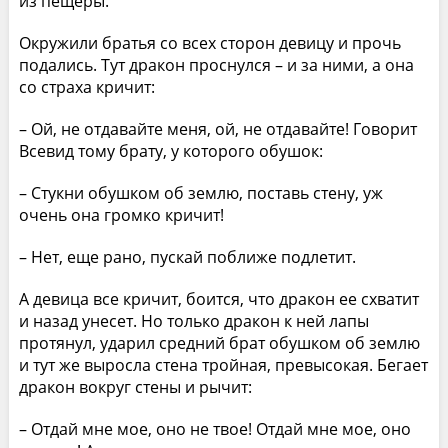
из пещеры.
Окружили братья со всех сторон девицу и прочь
подались. Тут дракон проснулся – и за ними, а она
со страха кричит:
– Ой, не отдавайте меня, ой, не отдавайте! Говорит
Всевид тому брату, у которого обушок:
– Стукни обушком об землю, поставь стену, уж
очень она громко кричит!
– Нет, еще рано, пускай поближе подлетит.
А девица все кричит, боится, что дракон ее схватит
и назад унесет. Но только дракон к ней лапы
протянул, ударил средний брат обушком об землю
и тут же выросла стена тройная, превысокая. Бегает
дракон вокруг стены и рычит:
– Отдай мне мое, оно не твое! Отдай мне мое, оно