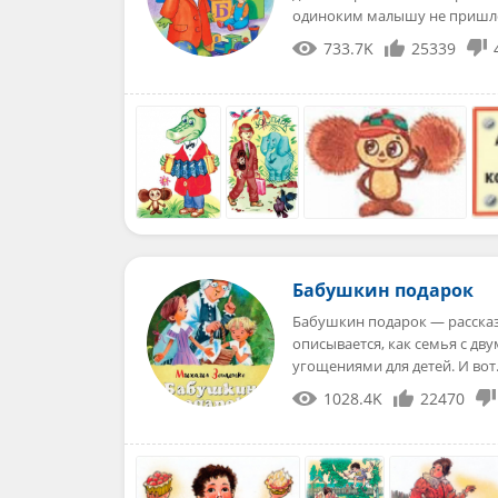
одиноким малышу не приш
733.7K
25339
Бабушкин подарок
Бабушкин подарок — рассказ
описывается, как семья с дв
угощениями для детей. И во
1028.4K
22470