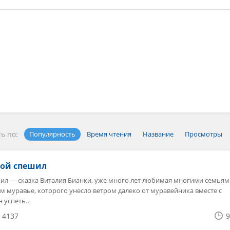
ь по:
Популярность
Время чтения
Название
Просмотры
ой спешил
л — сказка Виталия Бианки, уже много лет любимая многими семьями
м муравье, которого унесло ветром далеко от муравейника вместе с
н успеть…
4137
9