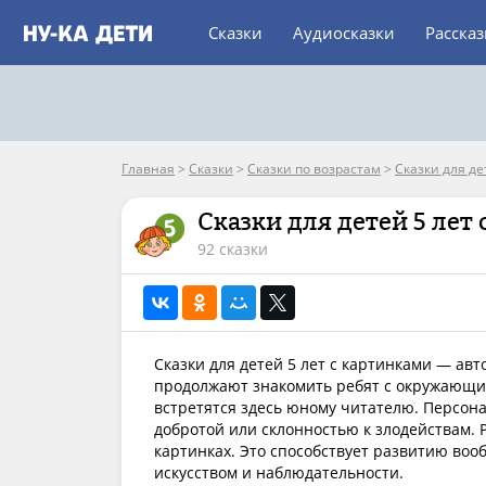
Сказки
Аудиосказки
Расска
Главная
>
Сказки
>
Сказки по возрастам
>
Сказки для де
Сказки для детей 5 лет
92 сказки
Сказки для детей 5 лет с картинками — ав
продолжают знакомить ребят с окружающи
встретятся здесь юному читателю. Персона
добротой или склонностью к злодействам. 
картинках. Это способствует развитию воо
искусством и наблюдательности.