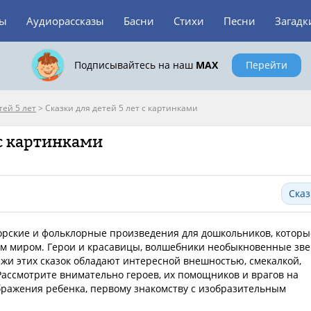
зы
Аудиорассказы
Басни
Стихи
Песни
Загадк
Подписывайтесь на наш
MAX
Перейти
тей 5 лет
>
Сказки для детей 5 лет с картинками
 с картинками
Сказ
торские и фольклорные произведения для дошкольников, которы
м миром. Герои и красавицы, волшебники необыкновенные зв
жи этих сказок обладают интересной внешностью, смекалкой,
Рассмотрите внимательно героев, их помощников и врагов на
бражения ребенка, первому знакомству с изобразительным