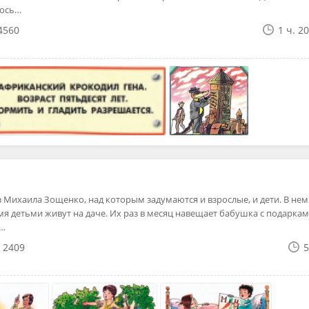
лось…
4560
1 ч. 2
 Михаила Зощенко, над которым задумаются и взрослые, и дети. В нем
умя детьми живут на даче. Их раз в месяц навещает бабушка с подаркам
т…
2409
5