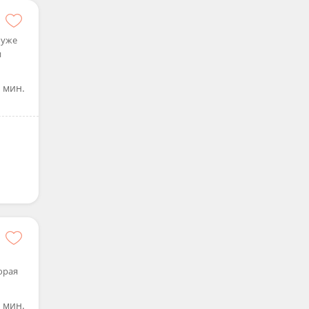
 уже
и
 мин.
орая
 мин.