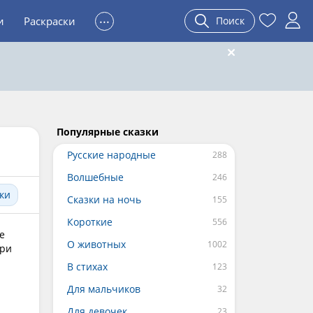
...
и
Раскраски
Поиск
Популярные сказки
Русские народные
Волшебные
ки
Сказки на ночь
Короткие
е
О животных
ери
В стихах
Для мальчиков
Для девочек