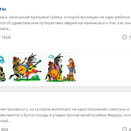
нты
зка, записанная братьями Гримм, которой восхищен не один ребенок
ется об удивительном путешествии зверей-изгнанников и о том, как он
шийся…
1928
7
ея Чуковского, на котором воспитано не одно поколение советских и
овествуется о бунте посуды и утвари против своей хозяйки Федоры, кот
отной…
804
4