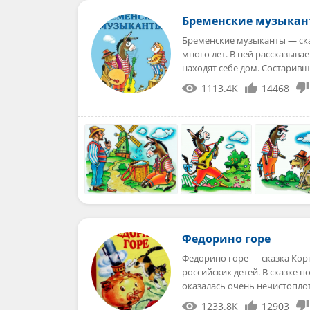
Бременские музыка
Бременские музыканты — ска
много лет. В ней рассказыва
находят себе дом. Состарив
1113.4K
14468
Федорино горе
Федорино горе — сказка Корн
российских детей. В сказке п
оказалась очень нечистопл
1233.8K
12903