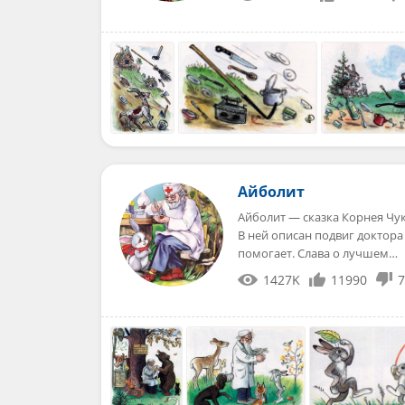
Айболит
Айболит — сказка Корнея Чук
В ней описан подвиг доктора
помогает. Слава о лучшем…
1427K
11990
7