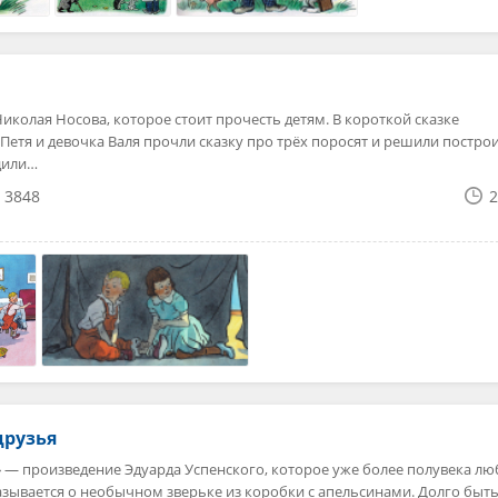
колая Носова, которое стоит прочесть детям. В короткой сказке
 Петя и девочка Валя прочли сказку про трёх поросят и решили постро
удили…
3848
2
друзья
» — произведение Эдуарда Успенского, которое уже более полувека лю
казывается о необычном зверьке из коробки с апельсинами. Долго быт