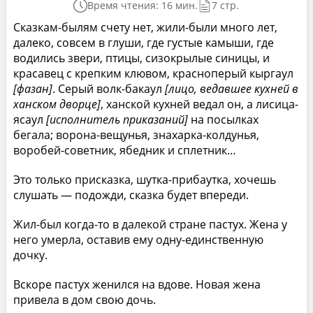
Время чтения: 16 мин.
7 стр.
Сказкам-былям счету нет, жили-были много лет,
далеко, совсем в глуши, где густые камыши, где
водились звери, птицы, сизокрылые синицы, и
красавец с крепким клювом, красноперый кыргаул
[фазан]
. Серый волк-бакаул
[лицо, ведавшее кухней в
ханском дворце]
, ханской кухней ведал он, а лисица-
ясаул
[исполнитель приказаний]
на посылках
бегала; ворона-вещунья, знахарка-колдунья,
воробей-советник, ябедник и сплетник…
Это только присказка, шутка-прибаутка, хочешь
слушать — подожди, сказка будет впереди.
Жил-был когда-то в далекой стране пастух. Жена у
него умерла, оставив ему одну-единственную
дочку.
Вскоре пастух женился на вдове. Новая жена
привела в дом свою дочь.