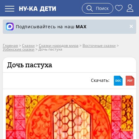
Поиск
Подписывайтесь на наш
MAX
Главная
>
Сказки
>
Сказки народов мира
>
Восточные сказки
>
Узбекские сказки
>
Дочь пастуха
Дочь пастуха
Скачать: