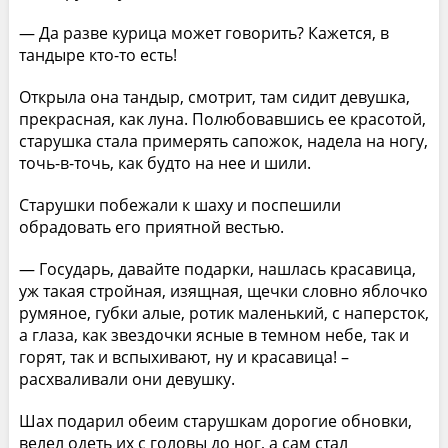
— Да разве курица может говорить? Кажется, в
тандыре кто-то есть!
Открыла она тандыр, смотрит, там сидит девушка,
прекрасная, как луна. Полюбовавшись ее красотой,
старушка стала примерять сапожок, надела на ногу,
точь-в-точь, как будто на нее и шили.
Старушки побежали к шаху и поспешили
обрадовать его приятной вестью.
— Государь, давайте подарки, нашлась красавица,
уж такая стройная, изящная, щечки словно яблочко
румяное, губки алые, ротик маленький, с наперсток,
а глаза, как звездочки ясные в темном небе, так и
горят, так и вспыхивают, ну и красавица! –
расхваливали они девушку.
Шах подарил обеим старушкам дорогие обновки,
велел одеть их с головы до ног, а сам стал