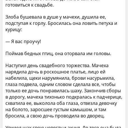
готовиться к свадьбе.
Злоба бушевала в душе у мачехи, душила ее,
подступая к горлу. Бросилась она ловить петуха и
курицу:
— Я вас проучу!
Поймав бедных птиц, она оторвала им головы.
Наступил день свадебного торжества. Мачеха
нарядила дочь в роскошное платье, лицо ей
набелила, щеки нарумянила, брови насурьмила,
глаза подвела, одним словом сделала все, чтобы
только ее дочь понравилась шаху. Закончив сборы
в дорогу, мачеха тихонько подкралась к падчерице,
схватила ее, выколола оба глаза, отвезла девочку
на болото, заросшее густым камышом, и там
бросила, а свою дочь проводила во дворец.
Увидел шах свою невесту и ахнул. До того она была