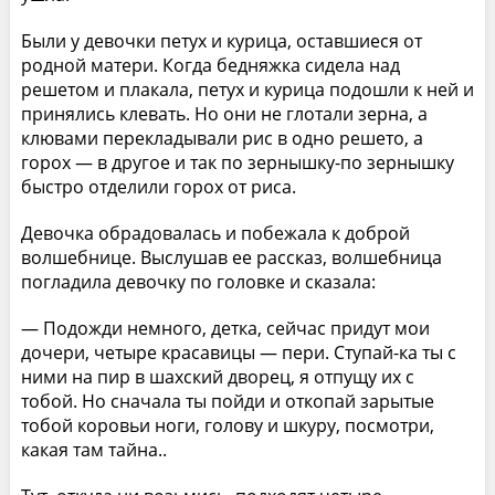
Были у девочки петух и курица, оставшиеся от
родной матери. Когда бедняжка сидела над
решетом и плакала, петух и курица подошли к ней и
принялись клевать. Но они не глотали зерна, а
клювами перекладывали рис в одно решето, а
горох — в другое и так по зернышку-по зернышку
быстро отделили горох от риса.
Девочка обрадовалась и побежала к доброй
волшебнице. Выслушав ее рассказ, волшебница
погладила девочку по головке и сказала:
— Подожди немного, детка, сейчас придут мои
дочери, четыре красавицы — пери. Ступай-ка ты с
ними на пир в шахский дворец, я отпущу их с
тобой. Но сначала ты пойди и откопай зарытые
тобой коровьи ноги, голову и шкуру, посмотри,
какая там тайна..