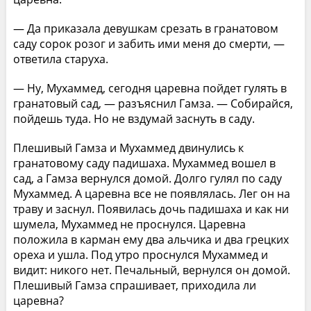
— Да приказала девушкам срезать в гранатовом
саду сорок розог и забить ими меня до смерти, —
ответила старуха.
— Ну, Мухаммед, сегодня царевна пойдет гулять в
гранатовый сад, — разъяснил Гамза. — Собирайся,
пойдешь туда. Но не вздумай заснуть в саду.
Плешивый Гамза и Мухаммед двинулись к
гранатовому саду падишаха. Мухаммед вошел в
сад, а Гамза вернулся домой. Долго гулял по саду
Мухаммед. А царевна все не появлялась. Лег он на
траву и заснул. Появилась дочь падишаха и как ни
шумела, Мухаммед не проснулся. Царевна
положила в карман ему два альчика и два грецких
ореха и ушла. Под утро проснулся Мухаммед и
видит: никого нет. Печальный, вернулся он домой.
Плешивый Гамза спрашивает, приходила ли
царевна?