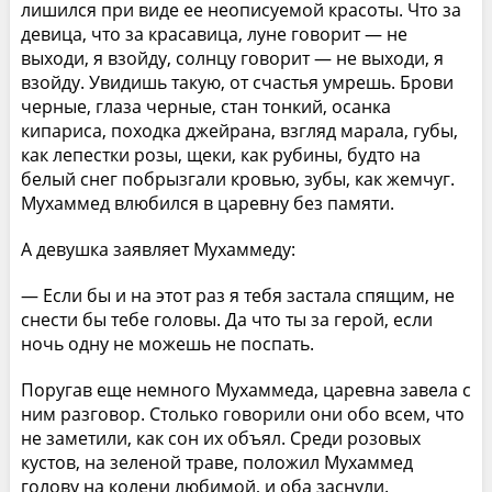
лишился при виде ее неописуемой красоты. Что за
девица, что за красавица, луне говорит — не
выходи, я взойду, солнцу говорит — не выходи, я
взойду. Увидишь такую, от счастья умрешь. Брови
черные, глаза черные, стан тонкий, осанка
кипариса, походка джейрана, взгляд марала, губы,
как лепестки розы, щеки, как рубины, будто на
белый снег побрызгали кровью, зубы, как жемчуг.
Мухаммед влюбился в царевну без памяти.
А девушка заявляет Мухаммеду:
— Если бы и на этот раз я тебя застала спящим, не
снести бы тебе головы. Да что ты за герой, если
ночь одну не можешь не поспать.
Поругав еще немного Мухаммеда, царевна завела с
ним разговор. Столько говорили они обо всем, что
не заметили, как сон их объял. Среди розовых
кустов, на зеленой траве, положил Мухаммед
голову на колени любимой, и оба заснули.