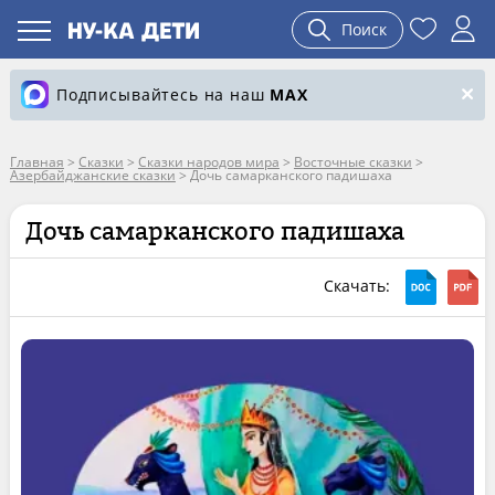
Поиск
Подписывайтесь на наш
MAX
Главная
>
Сказки
>
Сказки народов мира
>
Восточные сказки
>
Азербайджанские сказки
>
Дочь самарканского падишаха
Дочь самарканского падишаха
Скачать: