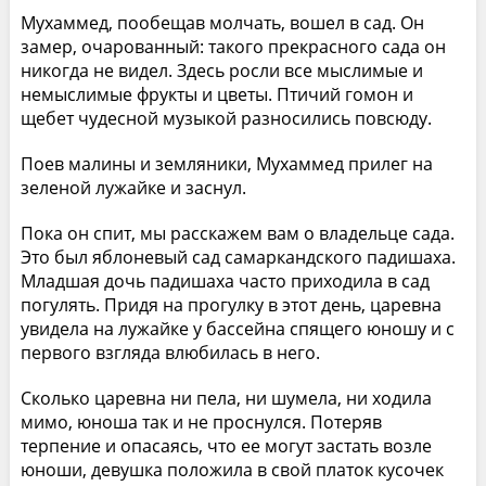
Мухаммед, пообещав молчать, вошел в сад. Он
замер, очарованный: такого прекрасного сада он
никогда не видел. Здесь росли все мыслимые и
немыслимые фрукты и цветы. Птичий гомон и
щебет чудесной музыкой разносились повсюду.
Поев малины и земляники, Мухаммед прилег на
зеленой лужайке и заснул.
Пока он спит, мы расскажем вам о владельце сада.
Это был яблоневый сад самаркандского падишаха.
Младшая дочь падишаха часто приходила в сад
погулять. Придя на прогулку в этот день, царевна
увидела на лужайке у бассейна спящего юношу и с
первого взгляда влюбилась в него.
Сколько царевна ни пела, ни шумела, ни ходила
мимо, юноша так и не проснулся. Потеряв
терпение и опасаясь, что ее могут застать возле
юноши, девушка положила в свой платок кусочек