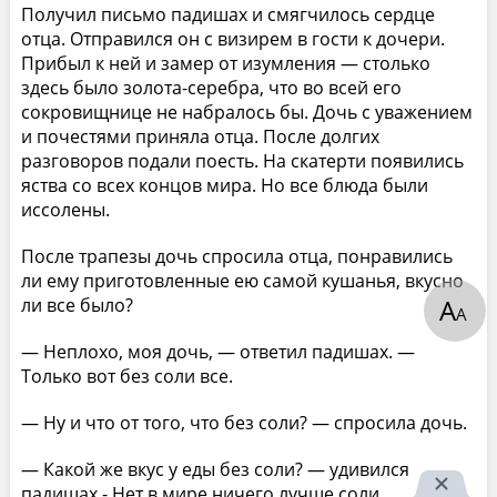
Получил письмо падишах и смягчилось сердце
отца. Отправился он с визирем в гости к дочери.
Прибыл к ней и замер от изумления — столько
здесь было золота-серебра, что во всей его
сокровищнице не набралось бы. Дочь с уважением
и почестями приняла отца. После долгих
разговоров подали поесть. На скатерти появились
яства со всех концов мира. Но все блюда были
иссолены.
После трапезы дочь спросила отца, понравились
ли ему приготовленные ею самой кушанья, вкусно
А
ли все было?
А
— Неплохо, моя дочь, — ответил падишах. —
Только вот без соли все.
— Ну и что от того, что без соли? — спросила дочь.
— Какой же вкус у еды без соли? — удивился
падишах.- Нет в мире ничего лучше соли.