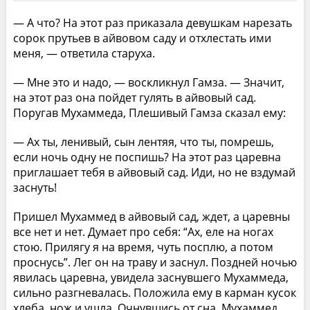
— А что? На этот раз приказала девушкам нарезать
сорок прутьев в айвовом саду и отхлестать ими
меня, — ответила старуха.
— Мне это и надо, — воскликнул Гамза. — Значит,
на этот раз она пойдет гулять в айвовый сад.
Поругав Мухаммеда, Плешивый Гамза сказал ему:
— Ах ты, ленивый, сын лентяя, что ты, помрешь,
если ночь одну не поспишь? На этот раз царевна
приглашает тебя в айвовый сад. Иди, но не вздумай
заснуть!
Пришел Мухаммед в айвовый сад, ждет, а царевны
все нет и нет. Думает про себя: “Ах, еле на ногах
стою. Прилягу я на время, чуть посплю, а потом
проснусь”. Лег он на траву и заснул. Поздней ночью
явилась царевна, увидела заснувшего Мухаммеда,
сильно разгневалась. Положила ему в карман кусок
хлеба, нож и ушла. Очнувшись от сна, Мухаммед