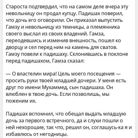
Староста подтвердил, что на самом деле вчера эту
невольницу он продал купцу. Падишах поверил,
что дочь его оговорили. Он приказал выпустить
Гамзу и невольницу из темницы, а племянника
своего выслал из своих владений. Гамза,
переодевшись и изменив внешность, пошел ко
дворцу и сел перед ним на камень для сватов.
Гамзу повели к падишаху. Склонившись в поклоне
перед падишахом, Гамза сказал:
— О властелин мира! Цель моего посещения —
просить руки твоей младшей дочери. У меня есть
друг по имени Мухаммед, сын падишаха. Он
влюблен в твою дочь. Если позволишь, мы
поженим их.
Падишах вспомнил, что обещал выдать младшую
дочь за первого встречного, да и слухи пошли о
ней нехорошие, так что, решил он, соглашусь-ка я и
избавлюсь от негодницы.