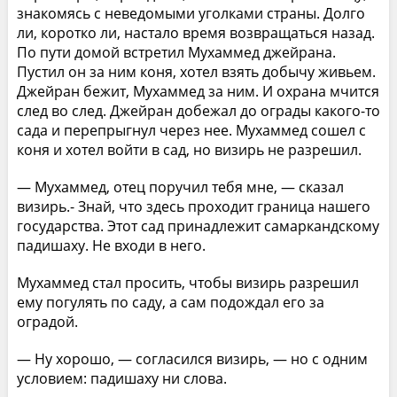
знакомясь с неведомыми уголками страны. Долго
ли, коротко ли, настало время возвращаться назад.
По пути домой встретил Мухаммед джейрана.
Пустил он за ним коня, хотел взять добычу живьем.
Джейран бежит, Мухаммед за ним. И охрана мчится
след во след. Джейран добежал до ограды какого-то
сада и перепрыгнул через нее. Мухаммед сошел с
коня и хотел войти в сад, но визирь не разрешил.
— Мухаммед, отец поручил тебя мне, — сказал
визирь.- Знай, что здесь проходит граница нашего
государства. Этот сад принадлежит самаркандскому
падишаху. Не входи в него.
Мухаммед стал просить, чтобы визирь разрешил
ему погулять по саду, а сам подождал его за
оградой.
— Ну хорошо, — согласился визирь, — но с одним
условием: падишаху ни слова.