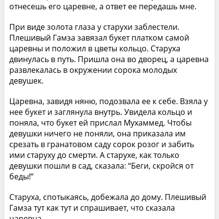
отнесешь его царевне, а ответ ее передашь мне.
При виде золота глаза у старухи заблестели.
Плешивый Гамза завязал букет платком самой
царевны и положил в цветы кольцо. Старуха
двинулась в путь. Пришла она во дворец, а царевна
развлекалась в окружении сорока молодых
девушек.
Царевна, завидя няню, подозвала ее к себе. Взяла у
нее букет и заглянула внутрь. Увидела кольцо и
поняла, что букет ей прислал Мухаммед. Чтобы
девушки ничего не поняли, она приказала им
срезать в гранатовом саду сорок розог и забить
ими старуху до смерти. А старухе, как только
девушки пошли в сад, сказала: “Беги, скройся от
беды!”
Старуха, спотыкаясь, добежала до дому. Плешивый
Гамза тут как тут и спрашивает, что сказала
царевна.