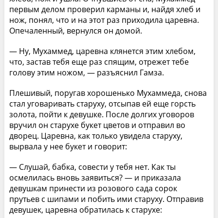
первым делом проверил карманы и, найдя хлеб и
нож, понял, что и на этот раз приходила царевна.
Опечаленный, вернулся он домой.
— Ну, Мухаммед, царевна клянется этим хлебом,
что, застав тебя еще раз спящим, отрежет тебе
голову этим ножом, — разъяснил Гамза.
Плешивый, поругав хорошенько Мухаммеда, снова
стал уговаривать старуху, отсыпав ей еще горсть
золота, пойти к девушке. После долгих уговоров
вручил он старухе букет цветов и отправил во
дворец. Царевна, как только увидела старуху,
вырвала у нее букет и говорит:
— Слушай, бабка, совести у тебя нет. Как ты
осмелилась вновь заявиться? — и приказала
девушкам принести из розового сада сорок
прутьев с шипами и побить ими старуху. Отправив
девушек, царевна обратилась к старухе: