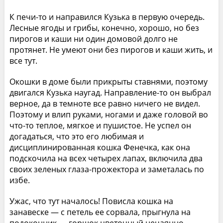
К печи-то и направился Кузька в первую очередь.
Лесные ягоды и грибы, конечно, хорошо, но без
пирогов и каши ни один домовой долго не
протянет. Не умеют они без пирогов и каши жить, и
все тут.
Окошки в доме были прикрыты ставнями, поэтому
двигался Кузька наугад. Направление-то он выбрал
верное, да в темноте все равно ничего не видел.
Поэтому и влип руками, ногами и даже головой во
что-то теплое, мягкое и пушистое. Не успел он
догадаться, что это его любимая и
дисциплинированная кошка Фенечка, как она
подскочила на всех четырех лапах, включила два
своих зеленых глаза-прожектора и заметалась по
избе.
Ужас, что тут началось! Повисла кошка на
занавеске — с петель ее сорвала, прыгнула на
подоконник — горшок цветочный нечаянно