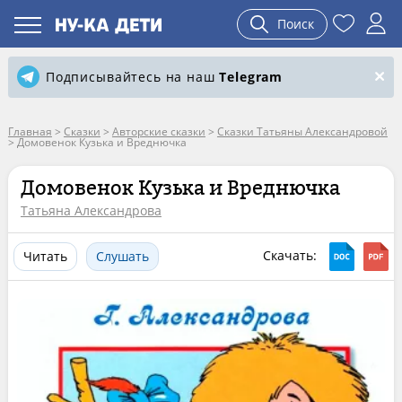
Поиск
Подписывайтесь на наш
Telegram
Главная
>
Сказки
>
Авторские сказки
>
Сказки Татьяны Александровой
>
Домовенок Кузька и Вреднючка
Домовенок Кузька и Вреднючка
Татьяна Александрова
Скачать:
Читать
Слушать