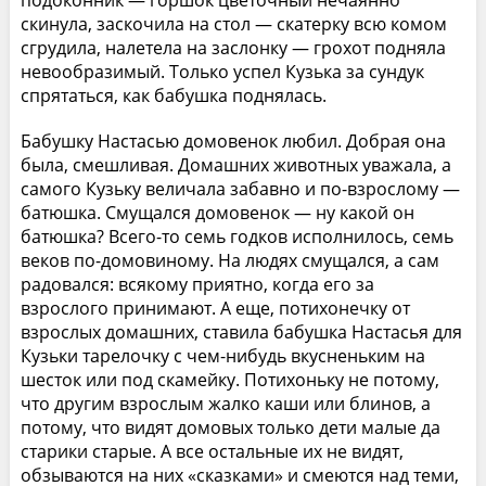
скинула, заскочила на стол — скатерку всю комом
сгрудила, налетела на заслонку — грохот подняла
невообразимый. Только успел Кузька за сундук
спрятаться, как бабушка поднялась.
Бабушку Настасью домовенок любил. Добрая она
была, смешливая. Домашних животных уважала, а
самого Кузьку величала забавно и по-взрослому —
батюшка. Смущался домовенок — ну какой он
батюшка? Всего-то семь годков исполнилось, семь
веков по-домовиному. На людях смущался, а сам
радовался: всякому приятно, когда его за
взрослого принимают. А еще, потихонечку от
взрослых домашних, ставила бабушка Настасья для
Кузьки тарелочку с чем-нибудь вкусненьким на
шесток или под скамейку. Потихоньку не потому,
что другим взрослым жалко каши или блинов, а
потому, что видят домовых только дети малые да
старики старые. А все остальные их не видят,
обзываются на них «сказками» и смеются над теми,