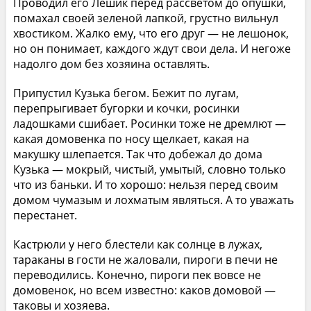
Проводил его Лешик перед рассветом до опушки,
помахал своей зеленой лапкой, грустно вильнул
хвостиком. Жалко ему, что его друг — не лешонок,
но он понимает, каждого ждут свои дела. И негоже
надолго дом без хозяина оставлять.
Припустил Кузька бегом. Бежит по лугам,
перепрыгивает бугорки и кочки, росинки
ладошками сшибает. Росинки тоже не дремлют —
какая домовенка по носу щелкает, какая на
макушку шлепается. Так что добежал до дома
Кузька — мокрый, чистый, умытый, словно только
что из баньки. И то хорошо: нельзя перед своим
домом чумазым и лохматым являться. А то уважать
перестанет.
Кастрюли у него блестели как солнце в лужах,
тараканы в гости не жаловали, пироги в печи не
переводились. Конечно, пироги пек вовсе не
домовенок, но всем известно: каков домовой —
таковы и хозяева.