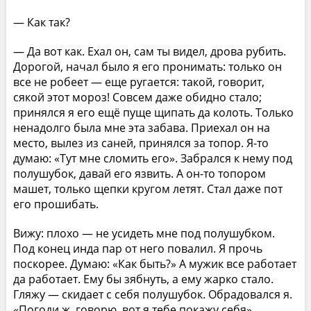
— Как так?
— Да вот как. Ехал он, сам ты видел, дрова рубить.
Дорогой, начал было я его пронимать: только он
все не робеет — еще ругается: такой, говорит,
сякой этот мороз! Совсем даже обидно стало;
принялся я его ещё пуще щипать да колоть. Только
ненадолго была мне эта забава. Приехал он на
место, вылез из саней, принялся за топор. Я-то
думаю: «Тут мне сломить его». Забрался к нему под
полушубок, давай его язвить. А он-то топором
машет, только щепки кругом летят. Стал даже пот
его прошибать.
Вижу: плохо — не усидеть мне под полушубком.
Под конец инда пар от него повалил. Я прочь
поскорее. Думаю: «Как быть?» А мужик все работает
да работает. Ему бы зябнуть, а ему жарко стало.
Гляжу — скидает с себя полушубок. Обрадовался я.
«Погоди ж, говорю, вот я тебе покажу себя».