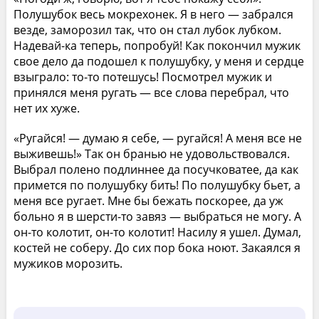
Полушубок весь мокрехонек. Я в него — забрался
везде, заморозил так, что он стал лубок лубком.
Надевай-ка теперь, попробуй! Как покончил мужик
свое дело да подошел к полушубку, у меня и сердце
взыграло: то-то потешусь! Посмотрел мужик и
принялся меня ругать — все слова перебрал, что
нет их хуже.
«Ругайся! — думаю я себе, — ругайся! А меня все не
выживешь!» Так он бранью не удовольствовался.
Выбрал полено подлиннее да посучковатее, да как
примется по полушубку бить! По полушубку бьет, а
меня все ругает. Мне бы бежать поскорее, да уж
больно я в шерсти-то завяз — выбраться не могу. А
он-то колотит, он-то колотит! Насилу я ушел. Думал,
костей не соберу. До сих пор бока ноют. Закаялся я
мужиков морозить.