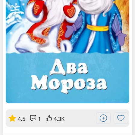
4.5
1
4.3K