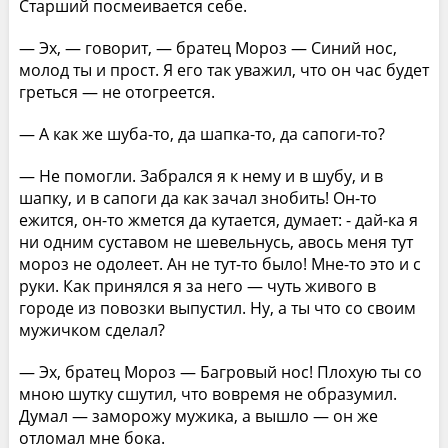
Старший посмеивается себе.
— Эх, — говорит, — братец Мороз — Синий нос,
молод ты и прост. Я его так уважил, что он час будет
греться — не отогреется.
— А как же шуба-то, да шапка-то, да сапоги-то?
— Не помогли. Забрался я к нему и в шубу, и в
шапку, и в сапоги да как зачал знобить! Он-то
ежится, он-то жмется да кутается, думает: - дай-ка я
ни одним суставом не шевельнусь, авось меня тут
мороз не одолеет. Ан не тут-то было! Мне-то это и с
руки. Как принялся я за него — чуть живого в
городе из повозки выпустил. Ну, а ты что со своим
мужичком сделал?
— Эх, братец Мороз — Багровый нос! Плохую ты со
мною шутку сшутил, что вовремя не образумил.
Думал — заморожу мужика, а вышло — он же
отломал мне бока.