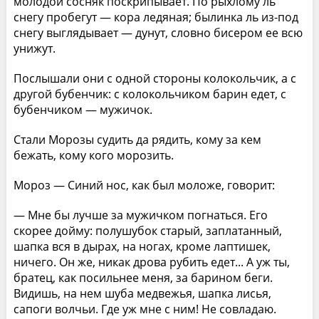
молодой сосняк поскрипывает. По рыхлому ль
снегу пробегут — кора ледяная; былинка ль из-под
снегу выглядывает — дунут, словно бисером ее всю
унижут.
Послышали они с одной стороны колокольчик, а с
другой бубенчик: с колокольчиком барин едет, с
бубенчиком — мужичок.
Стали Морозы судить да рядить, кому за кем
бежать, кому кого морозить.
Мороз — Синий нос, как был моложе, говорит:
— Мне бы лучше за мужичком погнаться. Его
скорее дойму: полушубок старый, заплатанный,
шапка вся в дырах, на ногах, кроме лаптишек,
ничего. Он же, никак дрова рубить едет... А уж ты,
братец, как посильнее меня, за барином беги.
Видишь, на нем шуба медвежья, шапка лисья,
сапоги волчьи. Где уж мне с ним! Не совладаю.