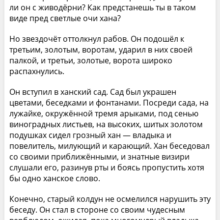
ли он с живодёрни? Как предстанешь ты в таком
виде пред светлые очи хана?
Но звездочёт оттолкнул рабов. Он подошёл к
третьим, золотым, воротам, ударил в них своей
палкой, и третьи, золотые, ворота широко
распахнулись.
Он вступил в ханский сад. Сад был украшен
цветами, беседками и фонтанами. Посреди сада, на
лужайке, окружённой тремя арыками, под сенью
виноградных листьев, на высоких, шитых золотом
подушках сидел грозный хан — владыка и
повелитель, милующий и карающий. Хан беседовал
со своими приближёнными, и знатные визири
слушали его, разинув рты и боясь пропустить хотя
бы одно ханское слово.
Конечно, старый колдун не осмелился нарушить эту
беседу. Он стал в стороне со своим чудесным