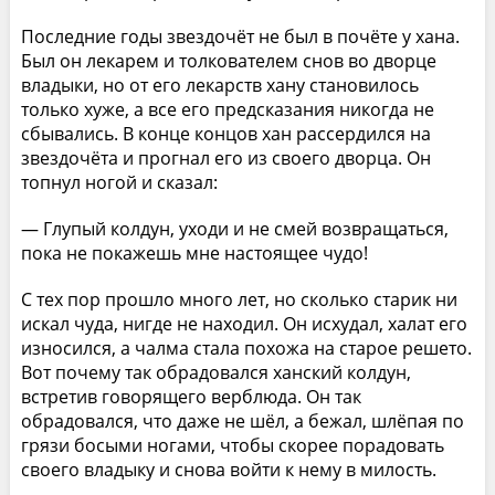
Последние годы звездочёт не был в почёте у хана.
Был он лекарем и толкователем снов во дворце
владыки, но от его лекарств хану становилось
только хуже, а все его предсказания никогда не
сбывались. В конце концов хан рассердился на
звездочёта и прогнал его из своего дворца. Он
топнул ногой и сказал:
— Глупый колдун, уходи и не смей возвращаться,
пока не покажешь мне настоящее чудо!
С тех пор прошло много лет, но сколько старик ни
искал чуда, нигде не находил. Он исхудал, халат его
износился, а чалма стала похожа на старое решето.
Вот почему так обрадовался ханский колдун,
встретив говорящего верблюда. Он так
обрадовался, что даже не шёл, а бежал, шлёпая по
грязи босыми ногами, чтобы скорее порадовать
своего владыку и снова войти к нему в милость.