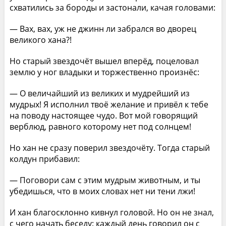
схватились за бороды и застонали, качая головами:
— Вах, вах, уж не джинн ли забрался во дворец
великого хана?!
Но старый звездочёт вышел вперёд, поцеловал
землю у ног владыки и торжественно произнёс:
— О величайший из великих и мудрейший из
мудрых! Я исполнил твоё желание и привёл к тебе
на поводу настоящее чудо. Вот мой говорящий
верблюд, равного которому нет под солнцем!
Но хан не сразу поверил звездочёту. Тогда старый
колдун прибавил:
— Поговори сам с этим мудрым животным, и ты
убедишься, что в моих словах нет ни тени лжи!
И хан благосклонно кивнул головой. Но он не знал,
с чего начать беседу: каждый день говорил он с