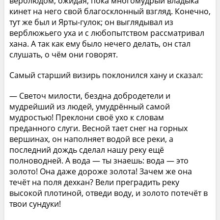
верблюдом, ожидая, пока многомудрый владыка
кинет на него свой благосклонный взгляд. Конечно,
тут же был и Ярты-гулок; он выглядывал из
верблюжьего уха и с любопытством рассматривал
хана. А так как ему было нечего делать, он стал
слушать, о чём они говорят.
Самый старший визирь поклонился хану и сказал:
— Светоч милости, бездна добродетели и
мудрейший из людей, умудрённый самой
мудростью! Преклони своё ухо к словам
преданного слуги. Весной тает снег на горных
вершинах, он наполняет водой все реки, а
последний дождь сделал нашу реку ещё
полноводней. А вода — ты знаешь: вода — это
золото! Она даже дороже золота! Зачем же она
течёт на поля дехкан? Вели преградить реку
высокой плотиной, отведи воду, и золото потечёт в
твои сундуки!