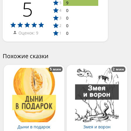
5
9
5
0
4
0
3
0
2
Оценок: 9
0
1
Похожие сказки
5 мин
2 мин
Дыни в подарок
Змея и ворон