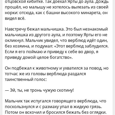
отцовской кибитке. Так доехал Ярты до аула. Дождь
прошёл, но малышу не хотелось вылезать из своей
норки: отсюда, как с башни высокого минарета, он
видел всё.
Навстречу бежал мальчишка. Это был незнакомый
мальчишка из другого аула, и поэтому Ярты его не
окликнул. Мальчик увидел, что верблюд идёт один,
без хозяина, и подумал: «Этот верблюд заблудился.
Если я его поймаю и приведу к себе во двор, я
приведу домой целое богатство».
Он подбежал к животному и ухватился за повод, но
тотчас же из головы верблюда раздался
таинственный голос:
— Эй, ты, не тронь чужую скотину!
Мальчик так испугался говорящего верблюда, что
поскользнулся и с размаху упал в жидкую грязь.
Потом он вскочил и бросился бежать без оглядки.