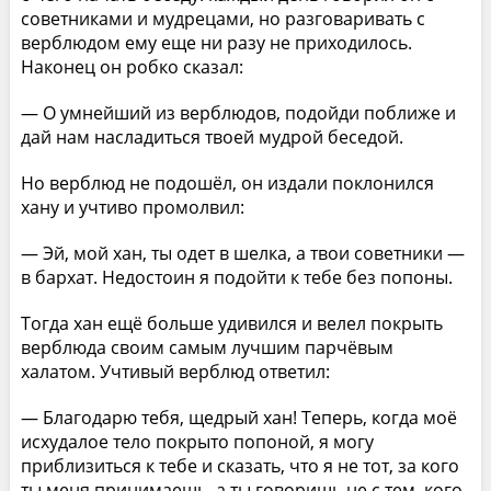
советниками и мудрецами, но разговаривать с
верблюдом ему еще ни разу не приходилось.
Наконец он робко сказал:
— О умнейший из верблюдов, подойди поближе и
дай нам насладиться твоей мудрой беседой.
Но верблюд не подошёл, он издали поклонился
хану и учтиво промолвил:
— Эй, мой хан, ты одет в шелка, а твои советники —
в бархат. Недостоин я подойти к тебе без попоны.
Тогда хан ещё больше удивился и велел покрыть
верблюда своим самым лучшим парчёвым
халатом. Учтивый верблюд ответил:
— Благодарю тебя, щедрый хан! Теперь, когда моё
исхудалое тело покрыто попоной, я могу
приблизиться к тебе и сказать, что я не тот, за кого
ты меня принимаешь, а ты говоришь не с тем, кого