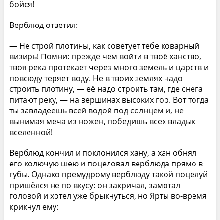
бойся!
Верблюд ответил:
— Не строй плотины, как советует тебе коварный
визирь! Помни: прежде чем войти в твоё ханство,
твоя река протекает через много земель и царств и
повсюду теряет воду. Не в твоих землях надо
строить плотину, — её надо строить там, где снега
питают реку, — на вершинах высоких гор. Вот тогда
ты завладеешь всей водой под солнцем и, не
вынимая меча из ножен, победишь всех владык
вселенной!
Верблюд кончил и поклонился хану, а хан обнял
его колючую шею и поцеловал верблюда прямо в
губы. Однако премудрому верблюду такой поцелуй
пришёлся не по вкусу: он закричал, замотал
головой и хотел уже брыкнуться, но Ярты во-время
крикнул ему: