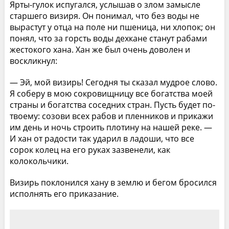
Ярты-гулок испугался, услышав о злом замысле
старшего визиря. Он понимал, что без воды не
вырастут у отца на поле ни пшеница, ни хлопок; он
понял, что за горсть воды дехкане станут рабами
жестокого хана. Хан же был очень доволен и
воскликнул:
— Эй, мой визирь! Сегодня ты сказал мудрое слово.
Я соберу в мою сокровищницу все богатства моей
страны и богатства соседних стран. Пусть будет по-
твоему: созови всех рабов и пленников и прикажи
им день и ночь строить плотину на нашей реке. —
И хан от радости так ударил в ладоши, что все
сорок колец на его руках зазвенели, как
колокольчики.
Визирь поклонился хану в землю и бегом бросился
исполнять его приказание.