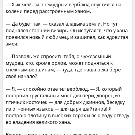
— Хык-чек!—и премудрый верблюд опустился на
колени перед расстроенным ханом.
— Да будет так! — сказал владыка земли. Но тут
поднялся старший визирь. Он испугался, что у хана
появился новый любимец, и зашипел, как ядовитая
змея:
— Позволь же спросить тебя, о чужеземный
мудрец, кто, кроме орлов, может подняться к
снежным вершинам, — туда, где наша река берёт
своё начало?
— Я, — спокойно ответил верблюд. — Я, который
построил хрустальный мост для пери, дворец из
птичьих косточек — для добрых джиннов, беседку
из огненных языков — для царя шайтанов! Я
построю плотину в высоких горах и всю воду отведу
во владения великого хана.
Визирь замолчал, а хан за такую услугу стал