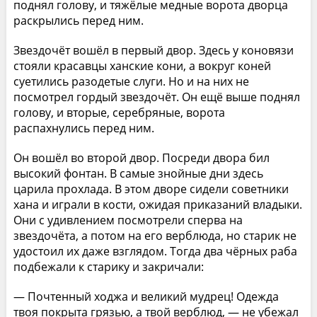
поднял голову, и тяжёлые медные ворота дворца
раскрылись перед ним.
Звездочёт вошёл в первый двор. Здесь у коновязи
стояли красавцы ханские кони, а вокруг коней
суетились разодетые слуги. Но и на них не
посмотрел гордый звездочёт. Он ещё выше поднял
голову, и вторые, серебряные, ворота
распахнулись перед ним.
Он вошёл во второй двор. Посреди двора бил
высокий фонтан. В самые знойные дни здесь
царила прохлада. В этом дворе сидели советники
хана и играли в кости, ожидая приказаний владыки.
Они с удивлением посмотрели сперва на
звездочёта, а потом на его верблюда, но старик не
удостоил их даже взглядом. Тогда два чёрных раба
подбежали к старику и закричали:
— Почтенный ходжа и великий мудрец! Одежда
твоя покрыта грязью, а твой верблюд, — не убежал