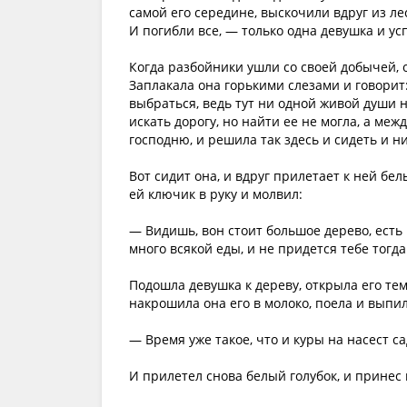
самой его середине, выскочили вдруг из ле
И погибли все, — только одна девушка и усп
Когда разбойники ушли со своей добычей, о
Заплакала она горькими слезами и говорит: 
выбраться, ведь тут ни одной живой души н
искать дорогу, но найти ее не могла, а меж
господню, и решила так здесь и сидеть и ни
Вот сидит она, и вдруг прилетает к ней бе
ей ключик в руку и молвил:
— Видишь, вон стоит большое дерево, есть
много всякой еды, и не придется тебе тогда
Подошла девушка к дереву, открыла его те
накрошила она его в молоко, поела и выпил
— Время уже такое, что и куры на насест са
И прилетел снова белый голубок, и принес 