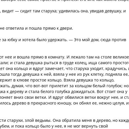
 видит — сидит там старуха; удивилась она, увидав девушку, и
 не ответила и пошла прямо к двери.
е за юбку и хотела было удержать. — Это мой дом, сюда против
 от нее и вошла прямо в комнату. И лежало там на столе великое
али; и стала девушка рыться в груде колец, ища самого простог
ет она кольцо и вдруг замечает, что старуха уходит, крадучись, 
шла тогда девушка к ней, взяла у нее из рук клетку, подняла ее,
ержит в клюве простое кольцо. Взяла девушка то кольцо,
жать, думая, что вот-вот прилетит за кольцом белый голубок; но
а к дереву и стала белого голубка дожидаться. Вот стоит она у
лоняет вниз свои ветки. И вдруг обвилися ветки вокруг нее, и с
илось дерево в прекрасного юношу, он обнял ее, нежно целуя, и
сти старухи, злой ведьмы. Она обратила меня в дерево, но каж
бем, и пока кольцо было у нее, я не мог вернуть свой