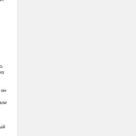
о,
из
 он
тали
дый