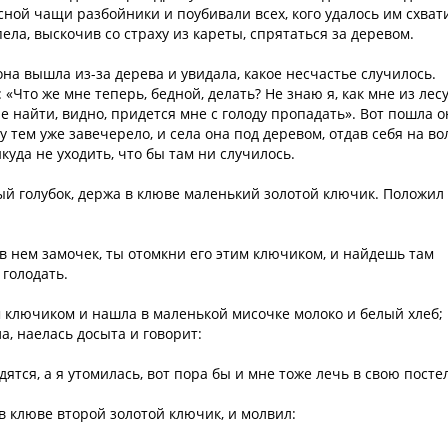
сной чащи разбойники и поубивали всех, кого удалось им схват
ела, выскочив со страху из кареты, спрятаться за деревом.
на вышла из-за дерева и увидала, какое несчастье случилось.
«Что же мне теперь, бедной, делать? Не знаю я, как мне из лес
е найти, видно, придется мне с голоду пропадать». Вот пошла о
ду тем уже завечерело, и села она под деревом, отдав себя на в
куда не уходить, что бы там ни случилось.
лый голубок, держа в клюве маленький золотой ключик. Положил
 в нем замочек, ты отомкни его этим ключиком, и найдешь там
 голодать.
м ключиком и нашла в маленькой мисочке молоко и белый хлеб;
а, наелась досыта и говорит:
дятся, а я утомилась, вот пора бы и мне тоже лечь в свою посте
в клюве второй золотой ключик, и молвил: