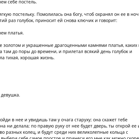
ем себе постель.
кую постельку. Помолилась она богу, чтоб охранял он ее в ноч
тий раз голубок, приносит ей снова ключик и говорит:
нем платья.
е золотом и украшенные драгоценными камнями платья, каких 
а там до поры до времени, и прилетал всякий день голубок и
ыла тихая, хорошая жизнь.
а девушка.
ойди в нее и увидишь там у очага старуху; она скажет тебе
она ни делала; по правую руку от нее будет дверь, ты открой ее 
во разных колец, и будут среди них великолепные кольца с
 выбери себе самое простое и принеси его мне как можно скоре