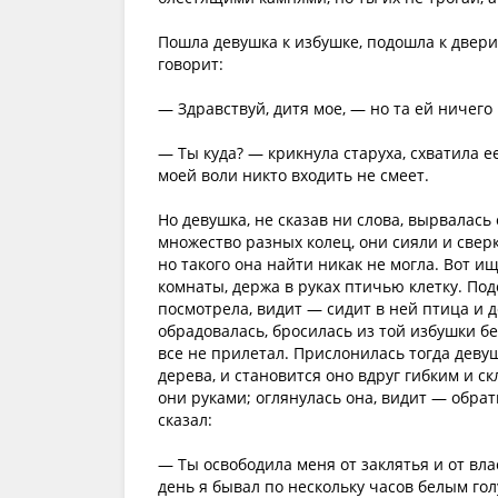
Пошла девушка к избушке, подошла к двери,
говорит:
— Здравствуй, дитя мое, — но та ей ничего
— Ты куда? — крикнула старуха, схватила е
моей воли никто входить не смеет.
Но девушка, не сказав ни слова, вырвалась
множество разных колец, они сияли и сверк
но такого она найти никак не могла. Вот ищ
комнаты, держа в руках птичью клетку. Подо
посмотрела, видит — сидит в ней птица и д
обрадовалась, бросилась из той избушки бе
все не прилетал. Прислонилась тогда девушк
дерева, и становится оно вдруг гибким и ск
они руками; оглянулась она, видит — обрат
сказал:
— Ты освободила меня от заклятья и от вла
день я бывал по нескольку часов белым голу