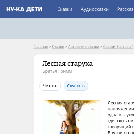
Сказки
Аудиосказки
Расска
Главная
>
Сказки
>
Авторские сказки
>
Сказки Братьев 
Лесная старуха
Братья Гримм
Читать
Слушать
Лесная стар
напряжении.
одна в глухо
где взять п
говорящий г
Внутри ствол