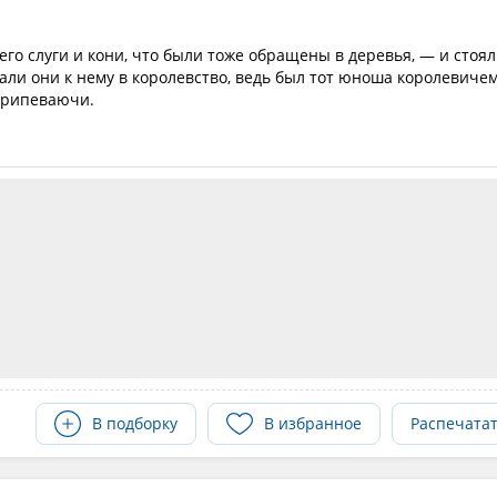
 его слуги и кони, что были тоже обращены в деревья, — и стоя
али они к нему в королевство, ведь был тот юноша королевичем
припеваючи.
В подборку
В избранное
Распечата