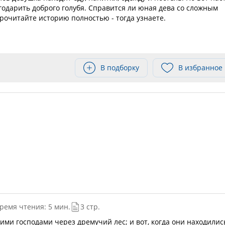
годарить доброго голубя. Справится ли юная дева со сложным
рочитайте историю полностью - тогда узнаете.
В подборку
В избранное
ремя чтения: 5 мин.
3 стр.
ими господами через дремучий лес; и вот, когда они находилис