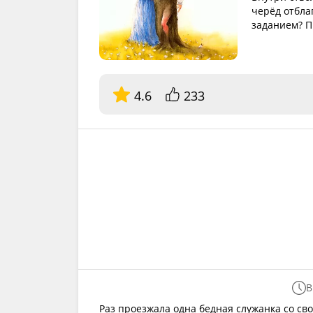
черёд отбла
заданием? П
4.6
233
В
Раз проезжала одна бедная служанка со сво