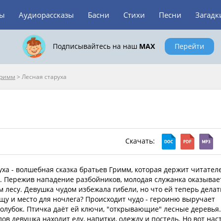
зы
Аудиорассказы
Басни
Стихи
Песни
Загадк
Подписывайтесь на наш
MAX
Перейти
Гримм
>
Лесная старуха
Скачать:
уха - волшебная сказка братьев Гримм, которая держит читател
 Пережив нападение разбойников, молодая служанка оказывае
м лесу. Девушка чудом избежала гибели, но что ей теперь делат
ищу и место для ночлега? Происходит чудо - героиню выручает
олубок. Птичка даёт ей ключи, "открывающие" лесные деревья.
ов девушка находит еду, напитки, одежду и постель. Но вот нас