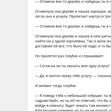
— Отомкни вон то дерево, и найдешь ты в н
Отомкнула она дерево и нашла хорошую, мяг
легла она и уснула. Прилетает наутро в тре
— Отомкни вон то дерево, и найдешь ты в 
Отомкнула она дерево и нашла в нем шиты
найти ни у одной королевны. Так и жила он
доставлял ей все, что было ей надо; и то б
Но прилетел раз голубок и спрашивает:
— Согласна ли ты оказать мне одну услугу?
— Да, я охотно окажу тебе услугу, — сказал
И молвил тогда голубок:
— Я поведу тебя к небольшой избушке, ты в
«здравствуй», но ты ей не отвечай, что бы 
войди в комнату; будет лежать там множест
блестящими камнями, но ты их не трогай, а