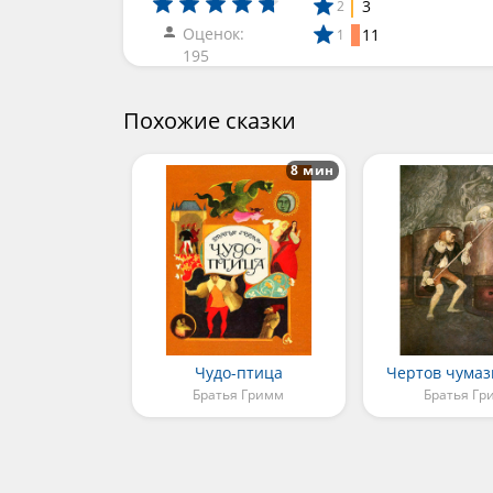
3
2
Оценок:
11
1
195
Похожие сказки
8 мин
Чудо-птица
Чертов чумаз
Братья Гримм
Братья Гр