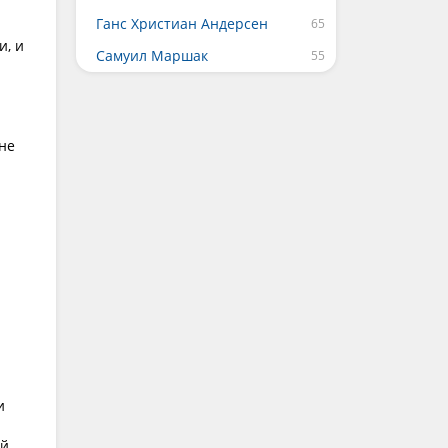
Ганс Христиан Андерсен
и, и
Самуил Маршак
не
и
й.