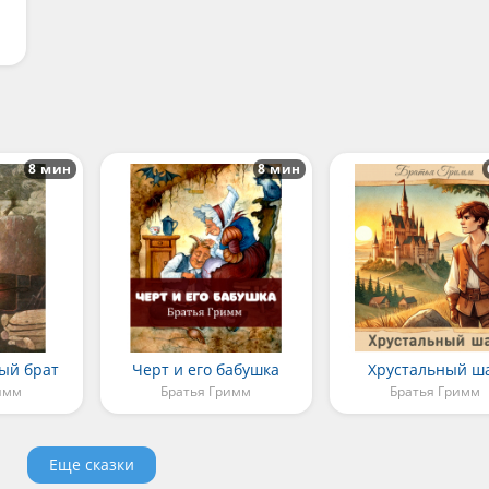
8 мин
8 мин
ый брат
Черт и его бабушка
Хрустальный ш
имм
Братья Гримм
Братья Гримм
Еще сказки