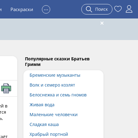
...
и
Раскраски
Поиск
Популярные сказки Братьев
Гримм
Бременские музыканты
Волк и семеро козлят
Белоснежка и семь гномов
Живая вода
ей в
тся
Маленькие человечки
ь,
Сладкая каша
Храбрый портной
таёт