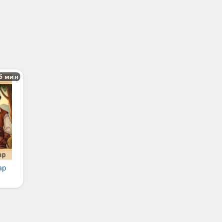
6 мин
ар