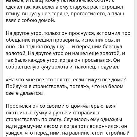
наземь, и плащ тоже упал на землю. Охотник
сделал так, как велела ему старуха: распотрошил
птицу, вынул у нее сердце, проглотил его, а плащ
взял с собою домой.
На другое утро, только он проснулся, вспомнил про
обещание и решил проверить, исполнилось ли
оно. Он поднял подушку — и перед ним блеснул
золотой. На другое утро он нашел еще золотой, и
так было каждое утро, когда он просыпался. Он
собрал целую кучу золота и, наконец, подумал:
«На что мне все это золото, если сижу я все дома?
Пойду-ка я странствовать, погляжу, что на белом
свете делается».
Простился он со своими отцом-матерью, взял
охотничью сумку и ружье и отправился
странствовать по свету. Случилось ему однажды
идти дремучим лесом и когда тот лес кончился, он
увидел, что перед ним, на равнине, стоит стройный