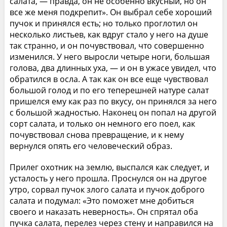
салата, — правда, он не особенно вкусный, но он
все же меня подкрепит». Он выбрал себе хороший
пучок и принялся есть; но только проглотил он
несколько листьев, как вдруг стало у него на душе
так странно, и он почувствовал, что совершенно
изменился. У него выросли четыре ноги, большая
голова, два длинных уха, — и он в ужасе увидел, что
обратился в осла. А так как он все еще чувствовал
большой голод и по его теперешней натуре салат
пришелся ему как раз по вкусу, он принялся за него
с большой жадностью. Наконец он попал на другой
сорт салата, и только он немного его поел, как
почувствовал снова превращение, и к нему
вернулся опять его человеческий образ.
Прилег охотник на землю, выспался как следует, и
усталость у него прошла. Проснулся он на другое
утро, сорвал пучок злого салата и пучок доброго
салата и подумал: «Это поможет мне добиться
своего и наказать неверность». Он спрятал оба
пучка салата, перелез через стену и направился на