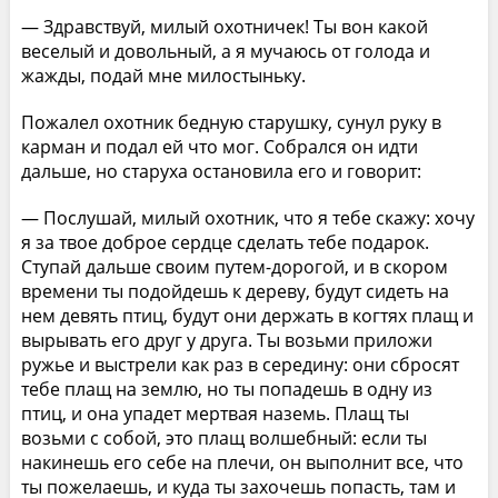
— Здравствуй, милый охотничек! Ты вон какой
веселый и довольный, а я мучаюсь от голода и
жажды, подай мне милостыньку.
Пожалел охотник бедную старушку, сунул руку в
карман и подал ей что мог. Собрался он идти
дальше, но старуха остановила его и говорит:
— Послушай, милый охотник, что я тебе скажу: хочу
я за твое доброе сердце сделать тебе подарок.
Ступай дальше своим путем-дорогой, и в скором
времени ты подойдешь к дереву, будут сидеть на
нем девять птиц, будут они держать в когтях плащ и
вырывать его друг у друга. Ты возьми приложи
ружье и выстрели как раз в середину: они сбросят
тебе плащ на землю, но ты попадешь в одну из
птиц, и она упадет мертвая наземь. Плащ ты
возьми с собой, это плащ волшебный: если ты
накинешь его себе на плечи, он выполнит все, что
ты пожелаешь, и куда ты захочешь попасть, там и