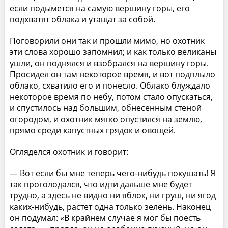
если подымется на самую вершину горы, его
подхватят облака и утащат за собой.
Поговорили они так и прошли мимо, но охотник
эти слова хорошо запомнил; и как только великаны
ушли, он поднялся и взобрался на вершину горы.
Просидел он там некоторое время, и вот подплыло
облако, схватило его и понесло. Облако блуждало
некоторое время по небу, потом стало опускаться,
и спустилось над большим, обнесенным стеной
огородом, и охотник мягко опустился на землю,
прямо среди капустных грядок и овощей.
Огляделся охотник и говорит:
— Вот если бы мне теперь чего-нибудь покушать! Я
так проголодался, что идти дальше мне будет
трудно, а здесь не видно ни яблок, ни груш, ни ягод
каких-нибудь, растет одна только зелень. Наконец
он подумал: «В крайнем случае я мог бы поесть