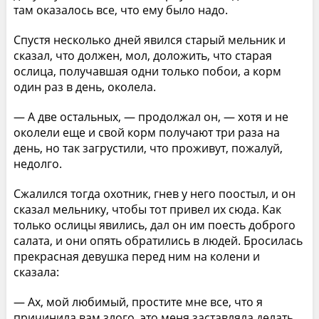
там оказалось все, что ему было надо.
Спустя несколько дней явился старый мельник и
сказал, что должен, мол, доложить, что старая
ослица, получавшая одни только побои, а корм
один раз в день, околела.
— А две остальных, — продолжал он, — хотя и не
околели еще и свой корм получают три раза на
день, но так загрустили, что проживут, пожалуй,
недолго.
Сжалился тогда охотник, гнев у него поостыл, и он
сказал мельнику, чтобы тот привел их сюда. Как
только ослицы явились, дал он им поесть доброго
салата, и они опять обратились в людей. Бросилась
прекрасная девушка перед ним на колени и
сказала:
— Ах, мой любимый, простите мне все, что я
причинила вам злого, это меня заставляла делать