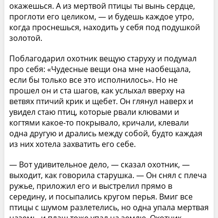
окажешься. А из мертвой птицы ты вынь сердце,
проглоти его целиком, — и будешь каждое утро,
когда проснешься, находить у себя под подушкой
золотой.
Поблагодарил охотник вещую старуху и подумал
про себя: «Чудесные вещи она мне наобещала,
если бы только все это исполнилось». Но не
прошел он и ста шагов, как услыхал вверху на
ветвях птичий крик и щебет. Он глянул наверх и
увидел стаю птиц, которые рвали клювами и
когтями какое-то покрывало, кричали, клевали
одна другую и дрались между собой, будто каждая
из них хотела захватить его себе.
— Вот удивительное дело, — сказал охотник, —
выходит, как говорила старушка. — Он снял с плеча
ружье, приложил его и выстрелил прямо в
середину, и посыпались кругом перья. Вмиг все
птицы с шумом разлетелись, но одна упала мертвая