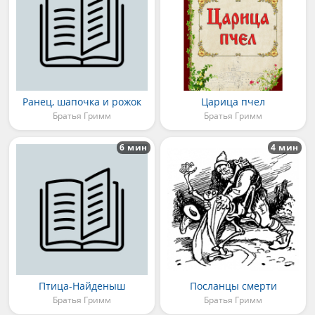
Ранец, шапочка и рожок
Царица пчел
Братья Гримм
Братья Гримм
6 мин
4 мин
Птица-Найденыш
Посланцы смерти
Братья Гримм
Братья Гримм