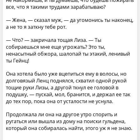
не накормишь, и ты думаешь, что будешь пожирать
все, что я такими трудами зарабатываю?
— Жена, — сказал муж, — да угомонись ты наконец,
а не то я заткну тебе рот.
— Что? — закричала тощая Лиза. — Ты
собираешься мне еще угрожать? Это ты,
ненасытный обжора, шалопай ты этакий, ленивый
ты Гейнц!
Она хотела было уже вцепиться ему в волосы, но
долговязый Ленц поднялся, схватил одной рукой
тощие руки Лизы, а другой ткнул ее головой в
подушку, — пускай, мол, бранится, и держал ее так
до тех пор, пока она от усталости не уснула.
Продолжала ли она на другое утро спорить и
ругаться или вышла из дому на поиски гульдена,
который она собиралась найти, этого уж я не знаю.