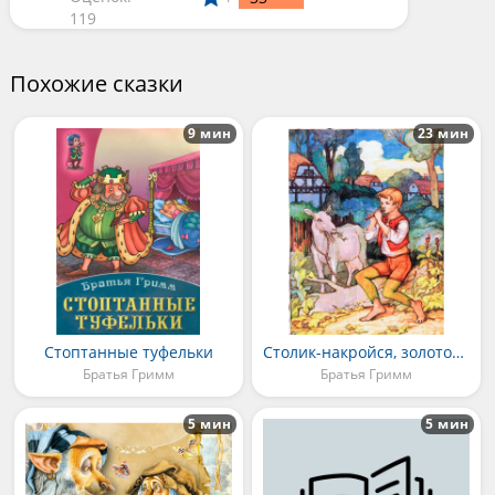
119
Похожие сказки
9 мин
23 мин
Стоптанные туфельки
Столик-накройся, золотой осел и дубинка из мешка
Братья Гримм
Братья Гримм
5 мин
5 мин