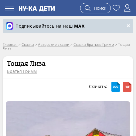
Поиск
Подписывайтесь на наш
MAX
Главная
>
Сказки
>
Авторские сказки
>
Сказки Братьев Гримм
>
Тощая
Лиза
Тощая Лиза
Братья Гримм
Скачать: