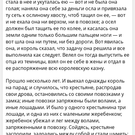
стала в нее и укуталась ею — вот и не была она
голая; наняла она себе за деньги осла и привязала
ту сеть к ослиному хвосту, чтоб тащил он ее, — вот
и не ехала она ни верхом, ни в повозке; а осел
должен был тащить ее по колее, и касалась она
земли одним только большим пальцем ноги — и
вот шла она ни путем, ни без дороги. Вот явилась
она, и король сказал, что задачу она решила и все
выполнила как следует. Велел он тогда выпустить ее
отца из темницы, взял он ее себе в жены и отдал в
ее распоряжение всю королевскую казну.
Прошло несколько лет. И выехал однажды король
на парад; и случилось, что крестьяне, распродав
свои дрова, остановились со своими повозками у
замка; иные повозки запряжены были волами, а
иные лошадьми. И было у одного крестьянина три
лошади, и одна из них с маленьким жеребенком;
жеребенок убежал и лег между волами,
запряженными в повозку. Сойдясь, крестьяне
заспорили, задрались между собой и стали шуметь;