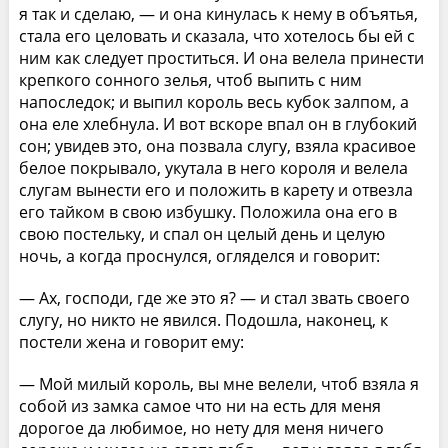
я так и сделаю, — и она кинулась к нему в объятья,
стала его целовать и сказала, что хотелось бы ей с
ним как следует проститься. И она велела принести
крепкого сонного зелья, чтоб выпить с ним
напоследок; и выпил король весь кубок залпом, а
она еле хлебнула. И вот вскоре впал он в глубокий
сон; увидев это, она позвала слугу, взяла красивое
белое покрывало, укутала в него короля и велела
слугам вынести его и положить в карету и отвезла
его тайком в свою избушку. Положила она его в
свою постельку, и спал он целый день и целую
ночь, а когда проснулся, огляделся и говорит:
— Ах, господи, где же это я? — и стал звать своего
слугу, но никто не явился. Подошла, наконец, к
постели жена и говорит ему:
— Мой милый король, вы мне велели, чтоб взяла я
собой из замка самое что ни на есть для меня
дорогое да любимое, но нету для меня ничего