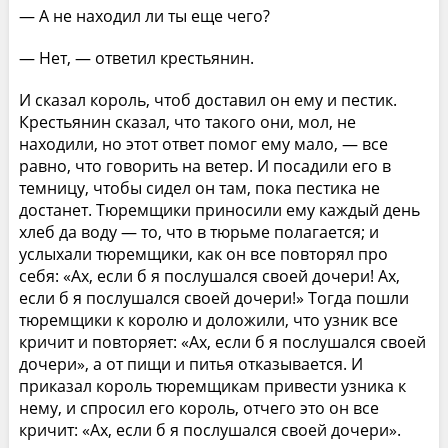
— А не находил ли ты еще чего?
— Нет, — ответил крестьянин.
И сказал король, чтоб доставил он ему и пестик.
Крестьянин сказал, что такого они, мол, не
находили, но этот ответ помог ему мало, — все
равно, что говорить на ветер. И посадили его в
темницу, чтобы сидел он там, пока пестика не
достанет. Тюремщики приносили ему каждый день
хлеб да воду — то, что в тюрьме полагается; и
услыхали тюремщики, как он все повторял про
себя: «Ах, если б я послушался своей дочери! Ах,
если б я послушался своей дочери!» Тогда пошли
тюремщики к королю и доложили, что узник все
кричит и повторяет: «Ах, если б я послушался своей
дочери», а от пищи и питья отказывается. И
приказал король тюремщикам привести узника к
нему, и спросил его король, отчего это он все
кричит: «Ах, если б я послушался своей дочери».