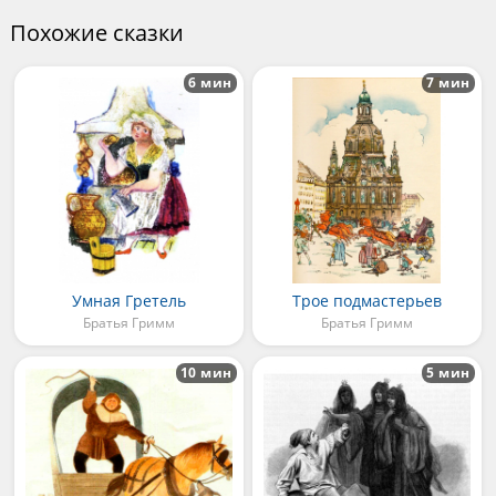
Похожие сказки
6 мин
7 мин
Умная Гретель
Трое подмастерьев
Братья Гримм
Братья Гримм
10 мин
5 мин