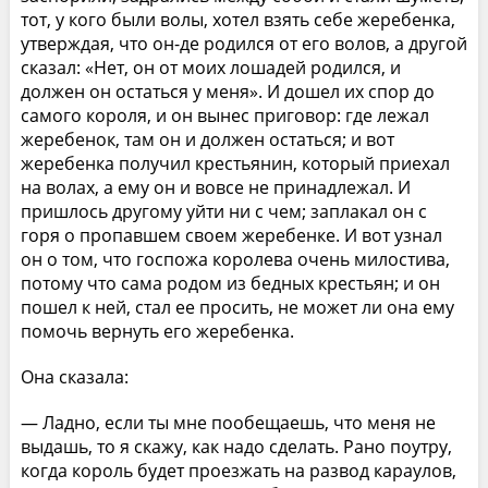
тот, у кого были волы, хотел взять себе жеребенка,
утверждая, что он-де родился от его волов, а другой
сказал: «Нет, он от моих лошадей родился, и
должен он остаться у меня». И дошел их спор до
самого короля, и он вынес приговор: где лежал
жеребенок, там он и должен остаться; и вот
жеребенка получил крестьянин, который приехал
на волах, а ему он и вовсе не принадлежал. И
пришлось другому уйти ни с чем; заплакал он с
горя о пропавшем своем жеребенке. И вот узнал
он о том, что госпожа королева очень милостива,
потому что сама родом из бедных крестьян; и он
пошел к ней, стал ее просить, не может ли она ему
помочь вернуть его жеребенка.
Она сказала:
— Ладно, если ты мне пообещаешь, что меня не
выдашь, то я скажу, как надо сделать. Рано поутру,
когда король будет проезжать на развод караулов,