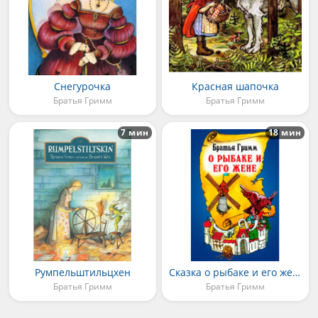
Снегурочка
Красная шапочка
Братья Гримм
Братья Гримм
7 мин
18 мин
Румпельштильцхен
Сказка о рыбаке и его жене
Братья Гримм
Братья Гримм