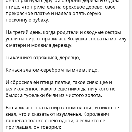
она спрыгнула с другой стороны дерева и отдала
птице, что прилетела на ореховое дерево, свое
прекрасное платье и надела опять серую
посконную рубаху.
На третий день, когда родители и сводные сестры
ушли на пир, отправилась Золушка снова на могилу
к матери и молвила деревцу:
Ты качнися-отряхнися, деревцо,
Кинься златом-серебром ты мне в лицо.
И сбросила ей птица платье, такое сияющее и
великолепное, какого еще никогда ни у кого не
было; а туфельки были из чистого золота.
Вот явилась она на пир в этом платье, и никто не
знал, что и сказать от изумленья. Королевич
танцевал только с нею одной, а если кто ее
приглашал, он говорил: