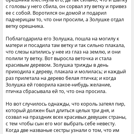
с головы у него сбила, он сорвал эту ветку и привез
ее с собой. Воротился он домой и подарил
падчерицам то, что они просили, а Золушке отдал
ветку орешника.
Поблагодарила его Золушка, пошла на могилу к
матери и посадила там ветку и так сильно плакала,
что слезы катились у нее из глаз на землю, и они
полили ту ветку. Вот выросла веточка и стала
красивым деревом. Золушка трижды в день
приходила к дереву, плакала и молилась; и каждый
раз прилетала на дерево белая птичка; и когда
Золушка ей говорила какое-нибудь желание,
птичка сбрасывала ей то, что она просила.
Но вот случилось однажды, что король затеял пир,
который должен был длиться целых три дня, и
созвал на праздник всех красивых девушек страны,
с тем чтобы сын его мог выбрать себе невесту.
Когда две названые сестры узнали о том, что им