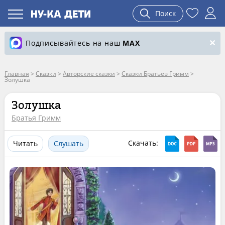
Поиск
Подписывайтесь на наш
MAX
Главная
>
Сказки
>
Авторские сказки
>
Сказки Братьев Гримм
>
Золушка
Золушка
Братья Гримм
Скачать:
Читать
Слушать