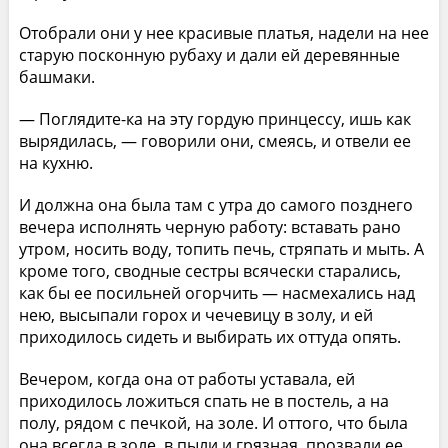
Отобрали они у нее красивые платья, надели на нее
старую посконную рубаху и дали ей деревянные
башмаки.
— Поглядите-ка на эту гордую принцессу, ишь как
вырядилась, — говорили они, смеясь, и отвели ее
на кухню.
И должна она была там с утра до самого позднего
вечера исполнять черную работу: вставать рано
утром, носить воду, топить печь, стряпать и мыть. А
кроме того, сводные сестры всячески старались,
как бы ее посильней огорчить — насмехались над
нею, высыпали горох и чечевицу в золу, и ей
приходилось сидеть и выбирать их оттуда опять.
Вечером, когда она от работы уставала, ей
приходилось ложиться спать не в постель, а на
полу, рядом с печкой, на золе. И оттого, что была
она всегда в золе, в пыли и грязная, прозвали ее