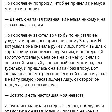
Но королевич попросил, чтоб ее привели к нему: а
мачеха и говорит:
— Да нет, она такая грязная, ей нельзя никому и на
глаза показываться.
Но королевич захотел во что бы то ни стало ее
увидеть; и пришлось привести к нему Золушку. И
вот умыла она сначала руки и лицо, потом вышла к
королевичу, склонилась перед ним, и он подал ей
золотую туфельку. Села она на скамейку, сняла с
ноги свой тяжелый деревянный башмак и надела
туфельку, и пришлась она ей как раз впору. Вот
встала она, посмотрел королевич ей в лицо и узнал
в ней ту самую красавицу-девушку, с которой он
танцевал, и он воскликнул:
— Вот это и есть настоящая моя невеста!
Испугались мачеха и сводные сестры, побледнели
от злости; а он взял Золушку, посадил на коня и