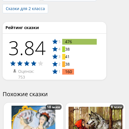
Сказки для 2 класса
Рейтинг сказки
3.84
476
5
38
4
41
3
38
2
Оценок:
160
1
753
Похожие сказки
18 мин
8 мин