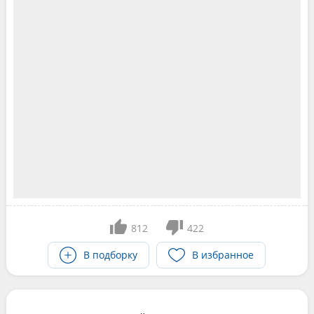
812
422
В подборку
В избранное