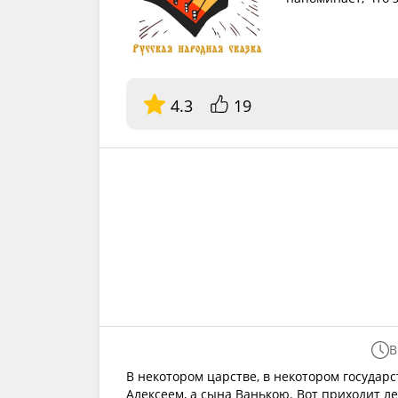
4.3
19
В
В некотором царстве, в некотором государс
Алексеем, а сына Ванькою. Вот приходит ле