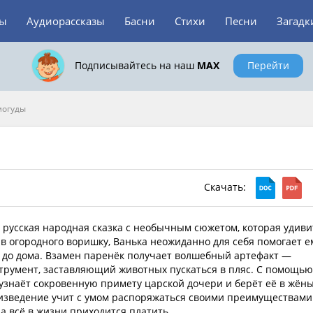
зы
Аудиорассказы
Басни
Стихи
Песни
Загадк
Подписывайтесь на наш
MAX
Перейти
могуды
Скачать:
 русская народная сказка с необычным сюжетом, которая удиви
в огородного воришку, Ванька неожиданно для себя помогает е
 до дома. Взамен паренёк получает волшебный артефакт —
румент, заставляющий животных пускаться в пляс. С помощью
 узнаёт сокровенную примету царской дочери и берёт её в жёны
изведение учит с умом распоряжаться своими преимуществами
за всё в жизни приходится платить.