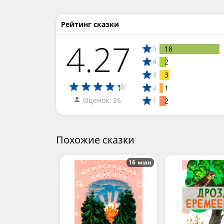
Рейтинг сказки
4.27
18
5
2
4
3
3
1
2
Оценок: 26
2
1
Похожие сказки
16 мин