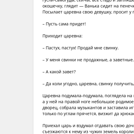
окошечку, глядит — Ванька сидит на пенечк
Посылает царевна свою девушку, просит у п
– Пусть сама придет!
Приходит царевна:
– Пастух, пастух! Продай мне свинку.
– У меня свинки не продажные, а заветные.
– А какой завет?
– Да коли угодно, царевна, свинку получить
Царевна подумала-подумала, поглядела на 
а у ней на правой ноге небольшое родимое
дворец, собрала музыкантов и заставила иг
только по углам прячется, визжит да хрюкае
Приехал царь и вздумал отдавать свою дочь
съезжаются к нему из чужих земель короли