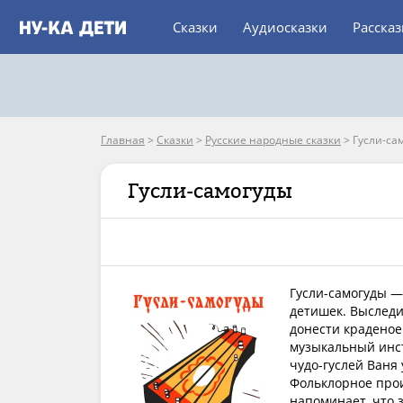
Сказки
Аудиосказки
Расска
Главная
>
Сказки
>
Русские народные сказки
>
Гусли-са
Гусли-самогуды
Гусли-самогуды —
детишек. Выследи
донести краденое
музыкальный инст
чудо-гуслей Ваня
Фольклорное про
напоминает, что 