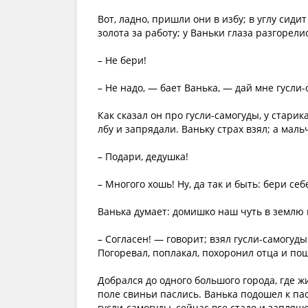
Вот, ладно, пришли они в избу; в углу сиди
золота за работу; у Ваньки глаза разгорели
– Не бери!
– Не надо, — бает Ванька, — дай мне гусли-
Как сказал он про гусли-самогуды, у старик
лбу и запрядали. Ваньку страх взял; а маль
– Подари, дедушка!
– Многого хошь! Ну, да так и быть: бери себ
Ванька думает: домишко наш чуть в землю 
– Согласен! — говорит; взял гусли-самогуд
Погоревал, поплакал, похоронил отца и пош
Добрался до одного большого города, где ж
поле свиньи паслись. Ванька подошел к паст
гусли-самогуды, сейчас все стадо и запляш