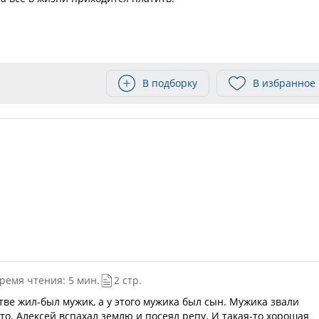
В подборку
В избранное
ремя чтения: 5 мин.
2 стр.
тве жил-был мужик, а у этого мужика был сын. Мужика звали
то. Алексей вспахал землю и посеял репу. И такая-то хорошая