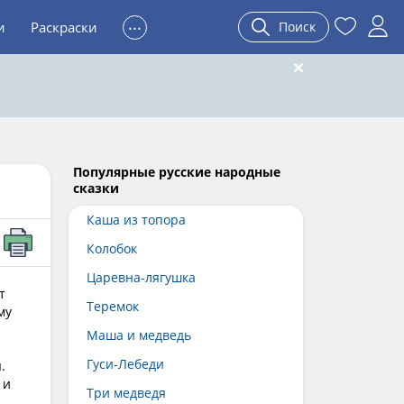
...
и
Раскраски
Поиск
Популярные русские народные
сказки
Каша из топора
Колобок
Царевна-лягушка
т
Теремок
му
Маша и медведь
Гуси-Лебеди
.
 и
Три медведя