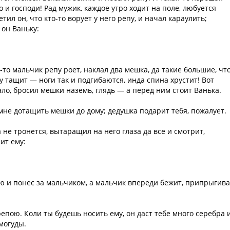
о и господи! Рад мужик, каждое утро ходит на поле, любуется
ил он, что кто-то ворует у него репу, и начал караулить;
 он Ваньку:
-то мальчик репу роет, наклал два мешка, да такие большие, чт
лу тащит — ноги так и подгибаются, инда спина хрустит! Вот
ло, бросил мешки наземь, глядь — а перед ним стоит Ванька.
 мне дотащить мешки до дому; дедушка подарит тебя, пожалует.
а не тронется, вытаращил на него глаза да все и смотрит,
ит ему:
ю и понес за мальчиком, а мальчик впереди бежит, припрыгива
епою. Коли ты будешь носить ему, он даст тебе много серебра 
амогуды.