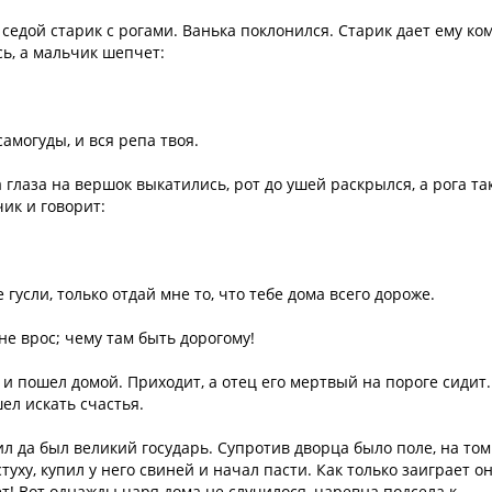
т седой старик с рогами. Ванька поклонился. Старик дает ему ко
сь, а мальчик шепчет:
самогуды, и вся репа твоя.
а глаза на вершок выкатились, рот до ушей раскрылся, а рога та
чик и говорит:
е гусли, только отдай мне то, что тебе дома всего дороже.
не врос; чему там быть дорогому!
ы и пошел домой. Приходит, а отец его мертвый на пороге сидит.
ел искать счастья.
ил да был великий государь. Супротив дворца было поле, на том
уху, купил у него свиней и начал пасти. Как только заиграет он
ет! Вот однажды царя дома не случилося, царевна подсела к