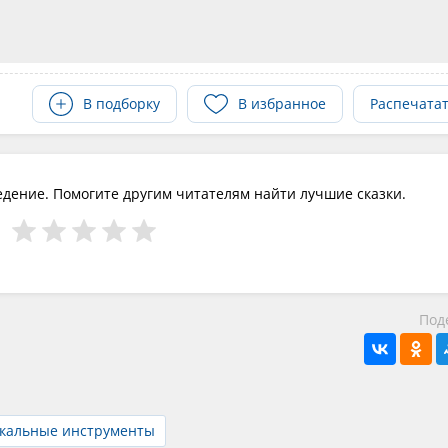
В подборку
В избранное
Распечата
едение. Помогите другим читателям найти лучшие сказки.
Под
ыкальные инструменты