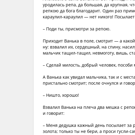
уродилась репа, да большая, да крупная, чт
репкою да бога благодарит. Один раз примет
караулил-караулил — нет никого! Посылает
– Поди ты, присмотри за репою.
Приходит Ванька в поле, смотрит — а какой
ну: взвалил их, сердешный, на спину, наси
мальчик тащил-тащил, невмоготу, вишь, ста
– Сделай милость, добрый человек, пособи
А Ванька как увидал мальчика, так и с мест
пристально смотрит; после очнулся и говор
– Ништо, хорошо!
Взвалил Ванька на плеча два мешка с репо
и говорит:
– Меня дедушка кажный день посылает за р
золота; только ты не бери, а проси гусли-с