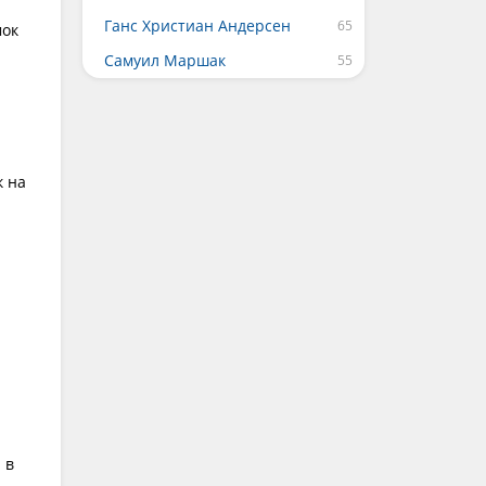
Ганс Христиан Андерсен
мок
Самуил Маршак
к на
 в