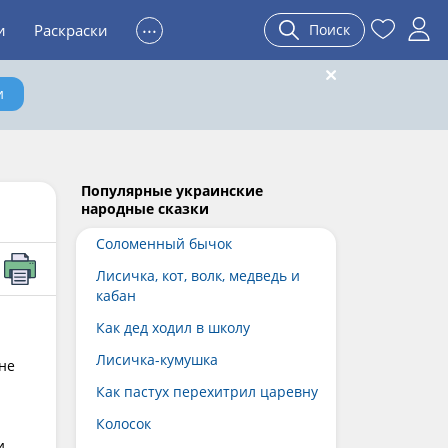
...
и
Раскраски
Поиск
и
Популярные украинские
народные сказки
Соломенный бычок
Лисичка, кот, волк, медведь и
кабан
Как дед ходил в школу
Лисичка-кумушка
не
ю
Как пастух перехитрил царевну
Колосок
и