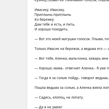
Ивасику, Ивасику,
Приплынь-приплынь
Ко бережку:
Дам тебе и есть, и пить,
И хорошо походить.
— Вот это моей матушки голосок. Плыви, пл
Только Ивасик на бережок, а ведьма его — 
— Вот тебе, Аленка, мальчонка, зажарь мне 
— Хорошо, мама,- отвечает Аленка.- Я уже 
— Тогда я за солью пойду,- говорит ведьма,
Пошла ведьма за солью, а Аленка взяла лоп
— Садись, хлопец, на лопату.
— Да я не умею!