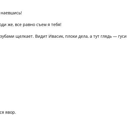
 наевшись!
оди же, все равно съем я тебя!
зубами щелкает. Видит Ивасик, плохи дела, а тут глядь — гуси
ся явор.