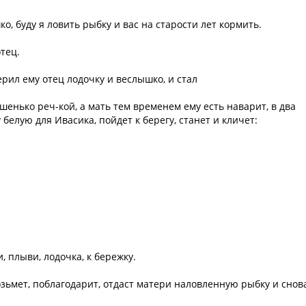
о, буду я ловить рыбку и вас на старости лет кормить.
отец.
терил ему отец лодочку и веслышко, и стал
енько реч-кой, а мать тем временем ему есть наварит, в два
белую для Ивасика, пойдет к берегу, станет и кличет:
, плыви, лодочка, к бережку.
зьмет, поблагодарит, отдаст матери наловленную рыбку и снов