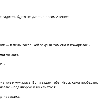
не садится, будто не умеет, а потом Аленке:
оп! — в печь, заслонкой закрыл, там она и изжарилась.
едьма идет.
ит.
она уже и умчалась. Вот я задам тебе! Что ж, сама пообедаю.
леглась под явором и ну качаться:
ца наевшись.