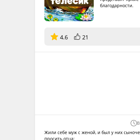
благодарности.
4.6
21
В
Жили себе муж с женой, и был у них сыноч
просить отца: