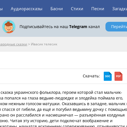
зы
Аудиорассказы
Басни
Стихи
Песни
Загадк
Подписывайтесь на наш
Telegram
канал
Перейт
народные сказки
>
Ивасик телесик
Скачать:
сказка украинского фольклора, героем которой стал мальчик-
а попался на глаза ведьме-людоедке и злодейка поймала его,
иком нежным голосом матушки. Оказавшись в западне, мальчик 
 спасся от гибели, да ещё и погубил ведьмину дочку с помощь
 рано он расслабился и насмешничал — разъярённая колдунья
гоню. Читая эту историю, дети подключат воображение и
 картины, научатся искреннему сопереживанию, отзывчивости 