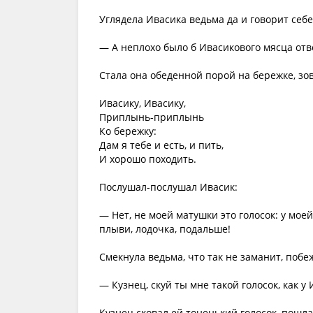
Углядела Ивасика ведьма да и говорит себе
— А неплохо было б Ивасикового мясца отве
Стала она обеденной порой на бережке, зов
Ивасику, Ивасику,
Приплынь-приплынь
Ко бережку:
Дам я тебе и есть, и пить,
И хорошо походить.
Послушал-послушал Ивасик:
— Нет, не моей матушки это голосок: у моей 
плыви, лодочка, подальше!
Смекнула ведьма, что так не заманит, побеж
— Кузнец, скуй ты мне такой голосок, как у
Кузнец сковал ей тоненький голосок, пошла