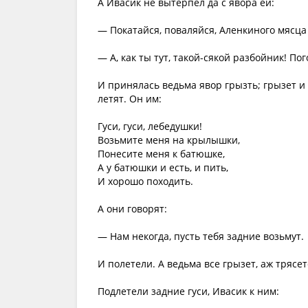
А Ивасик не вытерпел да с явора ей:
— Покатайся, поваляйся, Аленкиного мясца
— А, как ты тут, такой-сякой разбойник! Пог
И принялась ведьма явор грызть; грызет и 
летят. Он им:
Гуси, гуси, лебедушки!
Возьмите меня на крылышки,
Понесите меня к батюшке,
А у батюшки и есть, и пить,
И хорошо походить.
А они говорят:
— Нам некогда, пусть тебя задние возьмут.
И полетели. А ведьма все грызет, аж трясет
Подлетели задние гуси, Ивасик к ним: