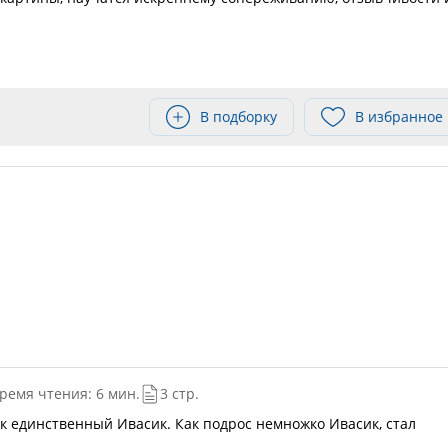
В подборку
В избранное
ремя чтения: 6 мин.
3 стр.
ек единственный Ивасик. Как подрос немножко Ивасик, стал