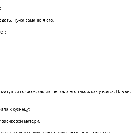
:
дать. Ну-ка заманю я его.
ет:
матушки голосок, как из шелка, а это такой, как у волка. Плыви,
ала к кузнецу:
 Ивасиковой матери.
 она на речку и уже новым голоском кличет Ивасика: