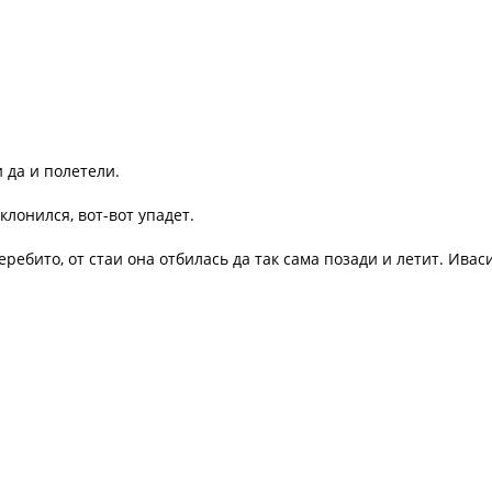
 да и полетели.
клонился, вот-вот упадет.
еребито, от стаи она отбилась да так сама позади и летит. Ивас