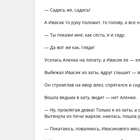
— Садись же, садись!
А Ивасик то руку положит, то голову, а все 
— Ты покажи мне, как сесть, я и сяду.
— Да вот же как, гляди!
Уселась Аленка на лопату, а Ивасик ее — хл
Выбежал Ивасик из хаты, вдруг слышит — в
Он стремглав на явор влез, спрятался и сид
Вошла ведьма в хату, видит — нет Аленки.
— Ну, проклятая девка! Только я из хаты, а 
Вытянула из печи жаркое, наелась, пошла у
— Покатаюсь, поваляюсь, Ивасикового мяс