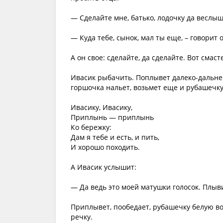
— Сделайте мне, батько, лодочку да веслышк
— Куда тебе, сынок, мал ты еще, – говорит 
А он свое: сделайте, да сделайте. Вот смас
Ивасик рыбачить. Поплывет далеко-дальнеш
горшочка нальет, возьмет еще и рубашечку 
Ивасику, Ивасику,
Приплынь — приплынь
Ко бережку:
Дам я тебе и есть, и пить,
И хорошо походить.
А Ивасик услышит:
— Да ведь это моей матушки голосок. Плыви
Приплывет, пообедает, рубашечку белую во
речку.