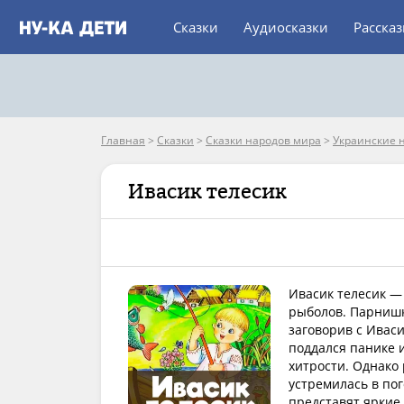
Сказки
Аудиосказки
Расска
Главная
>
Сказки
>
Сказки народов мира
>
Украинские 
Ивасик телесик
Ивасик телесик — 
рыболов. Парнишк
заговорив с Ивас
поддался панике и
хитрости. Однако
устремилась в по
представят яркие