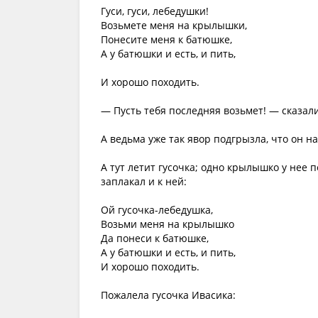
Гуси, гуси, лебедушки!
Возьмете меня на крылышки,
Понесите меня к батюшке,
А у батюшки и есть, и пить,
И хорошо походить.
— Пусть тебя последняя возьмет! — сказали
А ведьма уже так явор подгрызла, что он на
А тут летит гусочка; одно крылышко у нее п
заплакал и к ней:
Ой гусочка-лебедушка,
Возьми меня на крылышко
Да понеси к батюшке,
А у батюшки и есть, и пить,
И хорошо походить.
Пожалела гусочка Ивасика: