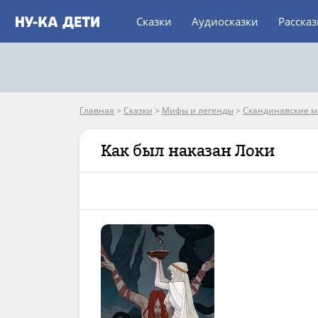
Сказки
Аудиосказки
Расска
Главная
>
Сказки
>
Мифы и легенды
>
Скандинавские 
Как был наказан Локи