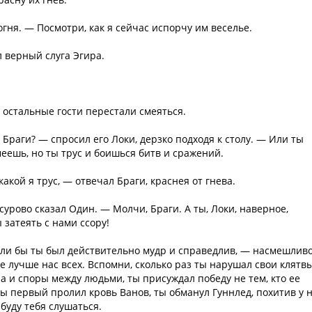
огня. — Посмотри, как я сейчас испорчу им веселье.
л верный слуга Эгира.
а остальные гости перестали смеяться.
Браги? — спросил его Локи, дерзко подходя к столу. — Или ты
меешь, но ты трус и боишься битв и сражений.
акой я трус, — отвечал Браги, краснея от гнева.
урово сказал Один. — Молчи, Браги. А ты, Локи, наверное,
 затеять с нами ссору!
если бы ты был действительно мудр и справедлив, — насмешлив
е лучше нас всех. Вспомни, сколько раз ты нарушал свои клятв
а и споры между людьми, ты присуждал победу не тем, кто ее
 Ты первый пролил кровь Ванов, ты обманул Гуннлед, похитив у 
 буду тебя слушаться.