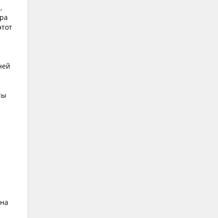
,
ира
этот
ней
Мы
 на