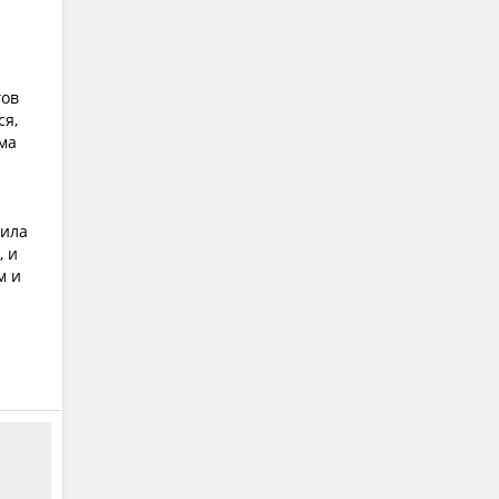
гов
ся,
ома
сила
, и
м и