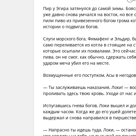
Пир у Эгира затянулся до самой зимы. Боясь
уже давно снова умчался на восток, но все
пили пиво из привезенного богом грома ко
истории о подвигах богов.
Слуги морского бога, Фимафенг и Эльдир, бы
само переливается из котла в стоящие на с
которые осыпали их похвалами. Это сейчас 
пива, он не смог, как обычно, сдержать себ
ударом меча убил его на месте.
Возмущенные его поступком, Асы в негодов
— Ты заслуживаешь наказания, Локи! — во
проливать здесь твою кровь. Уходи от нас
Испугавшись гнева богов, Локи вышел и дол
каждым часом. Когда же до его ушей долете
выдержал и снова направился в пиршестве
— Напрасно ты идешь туда, Локи, — останов
уже сердиты на тебя, не вызывай же понапр