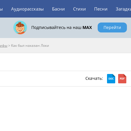
зы
Аудиорассказы
Басни
Стихи
Песни
Загадк
Подписывайтесь на наш
MAX
Перейти
мифы
>
Как был наказан Локи
Скачать: