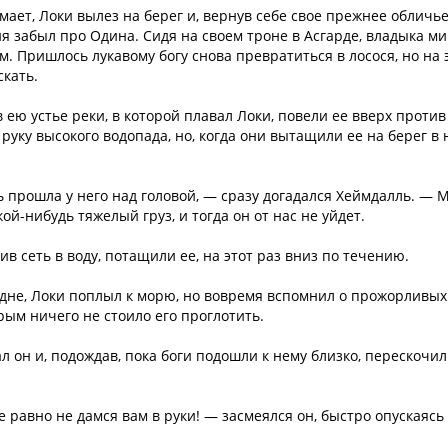
мает, Локи вылез на берег и, вернув себе свое прежнее обличье
гня забыл про Одина. Сидя на своем троне в Асгарде, владыка м
м. Пришлось лукавому богу снова превратиться в лосося, но на 
скать.
в ею устье реки, в которой плавал Локи, повели ее вверх против
уку высокого водопада, но, когда они вытащили ее на берег в 
ь прошла у него над головой, — сразу догадался Хеймдалль. — 
й-нибудь тяжелый груз, и тогда он от нас не уйдет.
ив сеть в воду, потащили ее, на этот раз вниз по течению.
а дне, Локи поплыл к морю, но вовремя вспомнил о прожорливых
рым ничего не стоило его проглотить.
ал он и, подождав, пока боги подошли к нему близко, перескочил
е равно не дамся вам в руки! — засмеялся он, быстро опускаясь