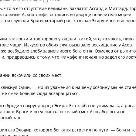
, что в его отсутствие великаны захватят Асгард и Митгард, То
 остальные Асы и эльфы остались во дворце повелителя морей,
тла и слушали Браги, который рассказывал Эгиру многочислен
ли так ловки и так хорошо угощали гостей, что, казалось, пиво
толе чаши. Искусство обоих слуг вызывало восхищение у Асов,
же возбудило злобу завистливого бога огня. Охмелев от выпито
я и, придравшись к тому, что Фимафенг нечаянно задел его локт
ании вскочили со своих мест.
скликнул Один. — Но из уважения к нашему хозяину мы не стан
 и не смей больше сюда возвращаться.
го бродил вокруг дворца Эгира. Его злоба не унималась, а росла
л голос Браги и он услышал веселый смех Асов, бог огня не
нный зал.
ил его Эльдир, которого бог огня встретил по пути. — Боги и та
асну их гнев.