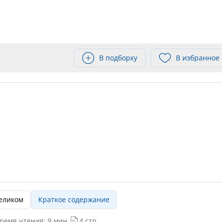
В подборку
В избранное
целиком
Краткое содержание
ремя чтения: 9 мин.
4 стр.