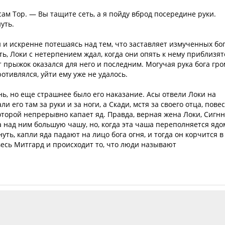
ам Тор. — Вы тащите сеть, а я пойду вброд посередине руки.
уть.
и искренне потешаясь над тем, что заставляет измученных бо
ть, Локи с нетерпением ждал, когда они опять к нему приблизят
т прыжок оказался для него и последним. Могучая рука бога гр
ротивлялся, уйти ему уже не удалось.
нь, но еще страшнее было его наказание. Асы отвели Локи на
 его там за руки и за ноги, а Скади, мстя за своего отца, пове
оторой непрерывно капает яд. Правда, верная жена Локи, Сигнн
а над ним большую чашу, но, когда эта чаша переполняется ядо
уть, капли яда падают на лицо бога огня, и тогда он корчится в
весь Митгард и происходит то, что люди называют