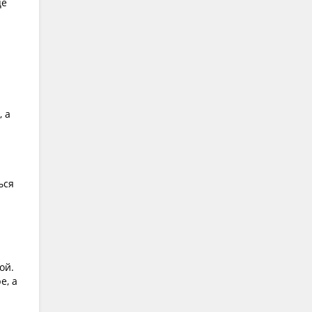
це
, а
ься
ой.
е, а