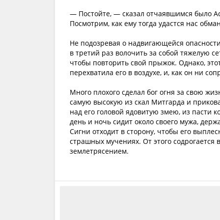
— Постойте, — сказал отчаявшимся было Ас
Посмотрим, как ему тогда удастся нас обман
Не подозревая о надвигающейся опасности 
в третий раз волочить за собой тяжелую се
чтобы повторить свой прыжок. Однако, это
перехватила его в воздухе, и, как он ни соп
Много плохого сделал бог огня за свою жиз
самую высокую из скал Митгарда и приковали
над его головой ядовитую змею, из пасти к
день и ночь сидит около своего мужа, держ
Сигни отходит в сторону, чтобы его выплесн
страшных мучениях. От этого содрогается 
землетрясением.