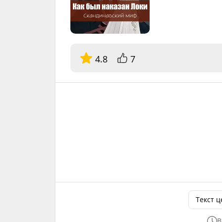
4.8
7
Текст 
В