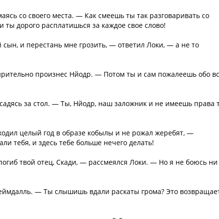
аясь со своего места. — Как смеешь ты так разговаривать со
 ты дорого расплатишься за каждое свое слово!
 сын, и перестань мне грозить, — ответил Локи, — а не то
ирительно произнес Нйодр. — Потом ты и сам пожалеешь обо вс
 садясь за стол. — Ты, Нйодр, наш заложник и не имеешь права 
 ходил целый год в образе кобылы и не рожал жеребят, —
али тебя, и здесь тебе больше нечего делать!
погиб твой отец, Скади, — рассмеялся Локи. — Но я не боюсь ни
 Хеймдалль. — Ты слышишь вдали раскаты грома? Это возвращае