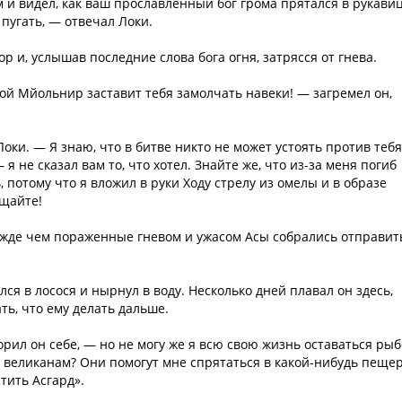
 и видел, как ваш прославленный бог грома прятался в рукави
пугать, — отвечал Локи.
ор и, услышав последние слова бога огня, затрясся от гнева.
мой Мйольнир заставит тебя замолчать навеки! — загремел он,
оки. — Я знаю, что в битве никто не может устоять против тебя
 я не сказал вам то, что хотел. Знайте же, что из-за меня погиб
, потому что я вложил в руки Ходу стрелу из омелы и в образе
ощайте!
режде чем пораженные гневом и ужасом Асы собрались отправит
ся в лосося и нырнул в воду. Несколько дней плавал он здесь,
ть, что ему делать дальше.
орил он себе, — но не могу же я всю свою жизнь оставаться рыб
к великанам? Они помогут мне спрятаться в какой-нибудь пещер
атить Асгард».