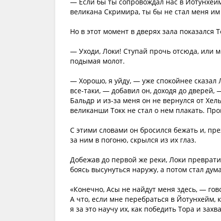
— Если бы ты сопровождал нас в Йотунхейм
великана Скримира, ты бы не стал меня им 
Но в этот момент в дверях зала показался Т
— Уходи, Локи! Ступай прочь отсюда, или 
подымая молот.
— Хорошо, я уйду, — уже спокойнее сказал Л
все-таки, — добавил он, доходя до дверей, —
Бальдр и из-за меня он не вернулся от Хель
великанши Токк не стал о нем плакать. Пр
С этими словами он бросился бежать и, п
за ним в погоню, скрылся из их глаз.
Добежав до первой же реки, Локи превратил
боясь высунуться наружу, а потом стал дума
«Конечно, Асы не найдут меня здесь, — гов
А что, если мне перебраться в Йотунхейм, 
я за это научу их, как победить Тора и захв