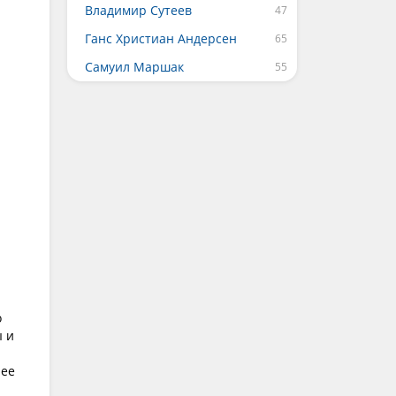
Владимир Сутеев
Ганс Христиан Андерсен
Самуил Маршак
о
ы и
нее