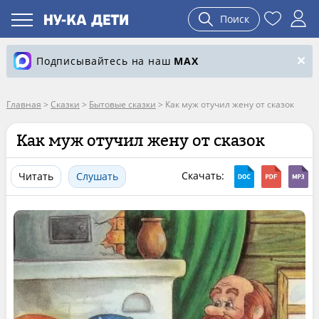
Поиск
Подписывайтесь на наш
MAX
Главная
>
Сказки
>
Бытовые сказки
>
Как муж отучил жену от сказок
Как муж отучил жену от сказок
Скачать:
Читать
Слушать