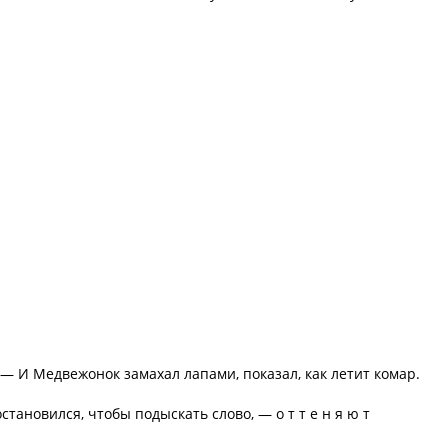
. — И Медвежонок замахал лапами, показал, как летит комар.
тановился, чтобы подыскать слово, — о т т е н я ю т