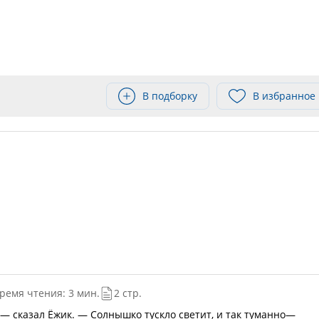
В подборку
В избранное
ремя чтения: 3 мин.
2 стр.
— сказал Ёжик. — Солнышко тускло светит, и так туманно—