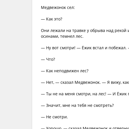
Медвежонок сел:
— Как это?
Они лежали на травке у обрыва над рекой 
осинами, темнел лес.
— Ну вот смотри! — Ёжик встал и побежал.
— Что?
— Как неподвижен лес?
— Нет, — сказал Медвежонок. — Я вижу, ка
— Ты не на меня смотри, на лес! — И Ёжик 
— Значит, мне на тебя не смотреть?
— Не смотри.
— Хорошо, — сказал Медвежонок и отверну