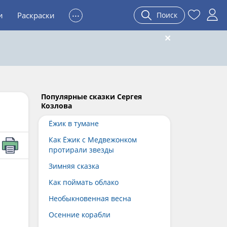
...
и
Раскраски
Поиск
Популярные сказки Сергея
Козлова
Ёжик в тумане
Как Ёжик с Медвежонком
протирали звезды
Зимняя сказка
Как поймать облако
Необыкновенная весна
Осенние корабли