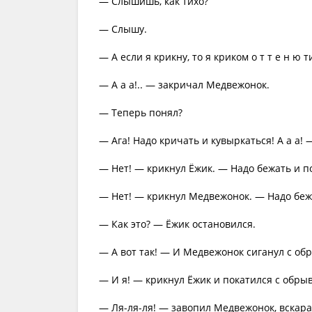
— Слышишь, как тихо?
— Слышу.
— А если я крикну, то я криком о т т е н ю 
— А а а!.. — закричал Медвежонок.
— Теперь понял?
— Ага! Надо кричать и кувыркаться! А а а!
— Нет! — крикнул Ёжик. — Надо бежать и п
— Нет! — крикнул Медвежонок. — Надо бежат
— Как это? — Ёжик остановился.
— А вот так! — И Медвежонок сиганул с об
— И я! — крикнул Ёжик и покатился с обры
— Ля-ля-ля! — завопил Медвежонок, вскара