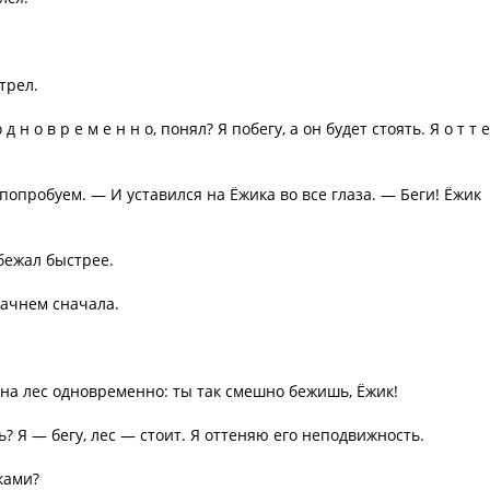
трел.
 н о в р е м е н н о, понял? Я побегу, а он будет стоять. Я о т т е
опробуем. — И уставился на Ёжика во все глаза. — Беги! Ёжик
бежал быстрее.
ачнем сначала.
 на лес одновременно: ты так смешно бежишь, Ёжик!
? Я — бегу, лес — стоит. Я оттеняю его неподвижность.
ками?