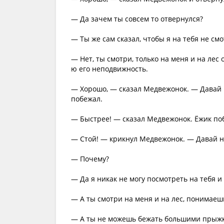
— Да зачем ты совсем то отвернулся?
— Ты же сам сказал, чтобы я на тебя не смо
— Нет, ты смотри, только на меня и на лес о д
ю его неподвижность.
— Хорошо, — сказал Медвежонок. — Давай п
побежал.
— Быстрее! — сказал Медвежонок. Ёжик по
— Стой! — крикнул Медвежонок. — Давай н
— Почему?
— Да я никак не могу посмотреть на тебя и
— А ты смотри на меня и на лес, понимаешь
— А ты не можешь бежать большими прыж