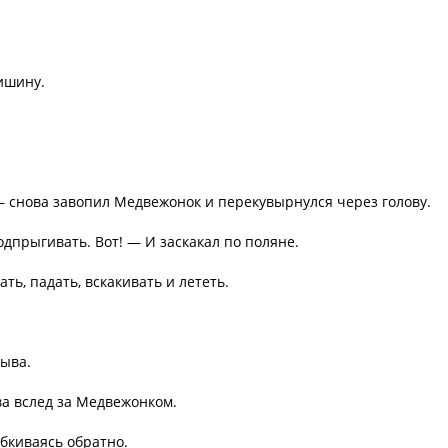
тишину.
 — снова завопил Медвежонок и перекувырнулся через голову.
одпрыгивать. Вот! — И заскакал по поляне.
ь, падать, вскакивать и лететь.
рыва.
ва вслед за Медвежонком.
бкиваясь обратно.