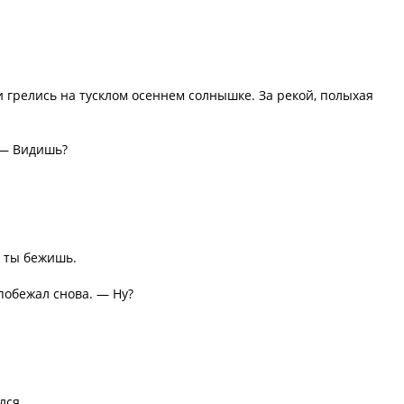
и грелись на тусклом осеннем солнышке. За рекой, полыхая
 — Видишь?
к ты бежишь.
побежал снова. — Ну?
лся.