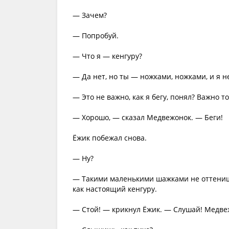
— Зачем?
— Попробуй.
— Что я — кенгуру?
— Да нет, но ты — ножками, ножками, и я н
— Это не важно, как я бегу, понял? Важно то,
— Хорошо, — сказал Медвежонок. — Беги!
Ёжик побежал снова.
— Ну?
— Такими маленькими шажками не оттенишь,
как настоящий кенгуру.
— Стой! — крикнул Ёжик. — Слушай! Медве