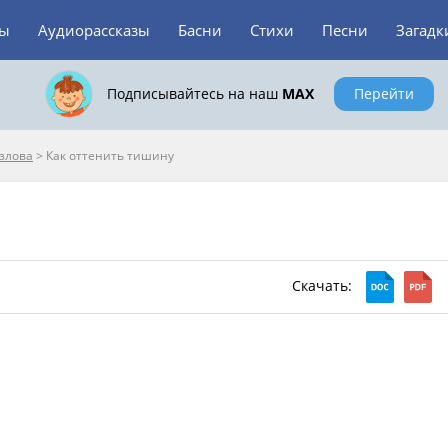
зы
Аудиорассказы
Басни
Стихи
Песни
Загадк
Подписывайтесь на наш
MAX
Перейти
озлова
>
Как оттенить тишину
Скачать: