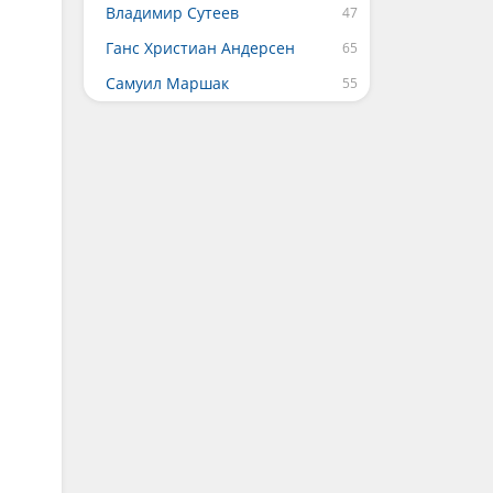
Владимир Сутеев
Ганс Христиан Андерсен
Самуил Маршак