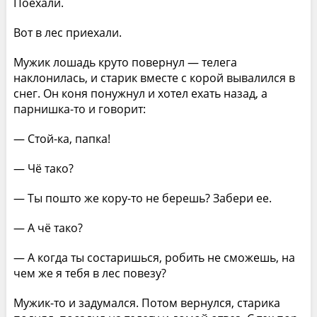
Поехали.
Вот в лес приехали.
Мужик лошадь круто повернул — телега
наклонилась, и старик вместе с корой вывалился в
снег. Он коня понужнул и хотел ехать назад, а
парнишка-то и говорит:
— Стой-ка, папка!
— Чё тако?
— Ты пошто же кору-то не берешь? Забери ее.
— А чё тако?
— А когда ты состаришься, робить не сможешь, на
чем же я тебя в лес повезу?
Мужик-то и задумался. Потом вернулся, старика