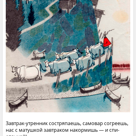
Завтрак-утренник состряпаешь, самовар согреешь,
нас с матушкой завтраком накормишь — и спи-