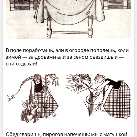
В поле поработашь, али в огороде пополешь, коли
зимой — за дровами али за сеном съездишь и —
спи-отдыхай!
Обед сваришь, пирогов напечешь: мы с матушкой