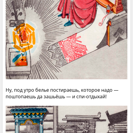
Ну, под утро белье постираешь, которое надо —
поштопаешь да зашьёшь — и спи-отдыхай!