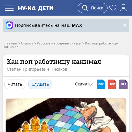
Поиск
Подписывайтесь на наш
MAX
Главная
>
Сказки
>
Русские народные сказки
>
Как поп работницу
нанимал
Как поп работницу нанимал
Степан Григорьевич Писахов
Скачать:
Читать
Слушать