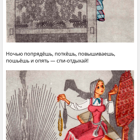
Ночью попрядёшь, поткёшь, повышиваешь,
пошьёшь и опять — спи-отдыхай!