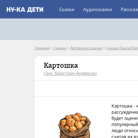
Сказки
Аудиосказки
Расска
Главная
>
Сказки
>
Авторские сказки
>
Сказки Ганса Хр
Картошка
Ганс Христиан Андерсен
Картошка - 
рассуждении
будет оцене
популярный 
люди относи
считая их я