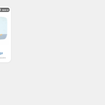
5 мин
да
рсен