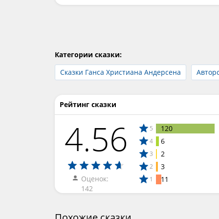
Категории сказки:
Сказки Ганса Христиана Андерсена
Авторс
Рейтинг сказки
4.56
120
5
6
4
2
3
3
2
Оценок:
11
1
142
Похожие сказки