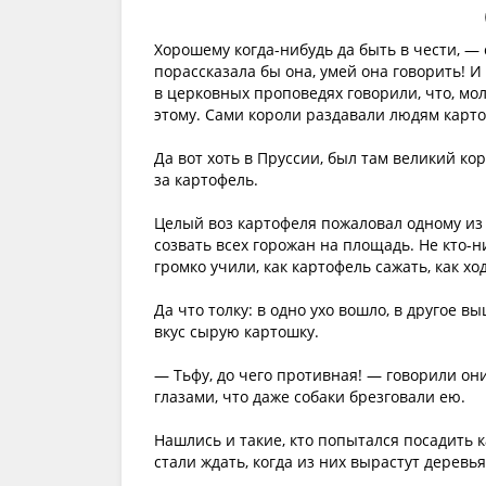
Хорошему когда-нибудь да быть в чести, — 
порассказала бы она, умей она говорить! И
в церковных проповедях говорили, что, мол,
этому. Сами короли раздавали людям карто
Да вот хоть в Пруссии, был там великий ко
за картофель.
Целый воз картофеля пожаловал одному из 
созвать всех горожан на площадь. Не кто-
громко учили, как картофель сажать, как ход
Да что толку: в одно ухо вошло, в другое в
вкус сырую картошку.
— Тьфу, до чего противная! — говорили он
глазами, что даже собаки брезговали ею.
Нашлись и такие, кто попытался посадить 
стали ждать, когда из них вырастут деревь