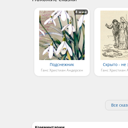
8 мин
Подснежник
Скрыто - не
Ганс Христиан Андерсен
Ганс Христиан 
Все ска
Комментарии