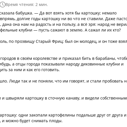
Время чтения: 2 мин.
сказала бабушка. — Да вот взять хотя бы картошку; немало
 впрямь, долгие годы картошку ни во что не ставили. Даже паст
 дана она нам на радость и на пользу, а всё зря: народ не вери
фельные клубни — пусть сажают в землю. А сажал ли их кто?
роль, по прозвищу Старый Фриц; был он молодец, и он тоже взя
городов в своём королевстве и приказал бить в барабаны, что
нибудь, а отцы города показывали народу диковинные клубни и
ить за ним и как его готовить.
ышло. Люди так и не поняли, что им говорят, и стали пробовать н
и и швыряли картошку в сточную канаву, и видели собственным
картошку: одни закопали картофелины подальше друг от друга и
я, и можно будет снимать плоды.