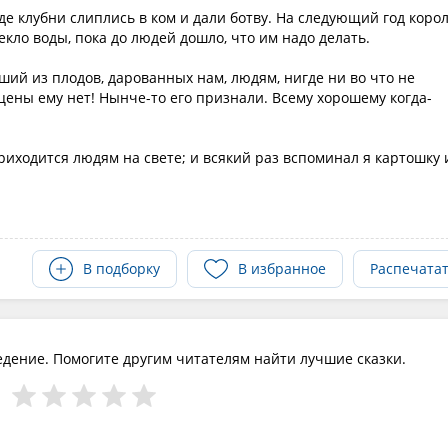
де клубни слиплись в ком и дали ботву. На следующий год коро
екло воды, пока до людей дошло, что им надо делать.
ший из плодов, дарованных нам, людям, нигде ни во что не
цены ему нет! Нынче-то его признали. Всему хорошему когда-
приходится людям на свете; и всякий раз вспоминал я картошку 
В подборку
В избранное
Распечата
едение. Помогите другим читателям найти лучшие сказки.