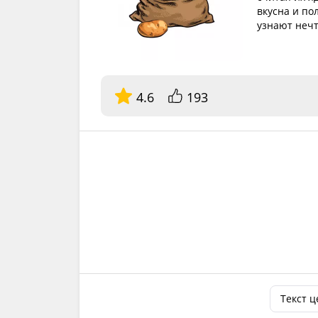
вкусна и по
узнают нечт
4.6
193
Текст 