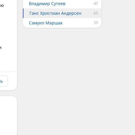
Владимир Сутеев
лю
Ганс Христиан Андерсен
Самуил Маршак
и
ть