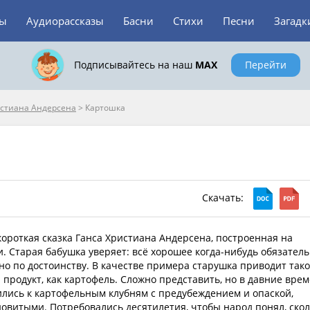
зы
Аудиорассказы
Басни
Стихи
Песни
Загадк
Подписывайтесь на наш
MAX
Перейти
истиана Андерсена
>
Картошка
Скачать:
короткая сказка Ганса Христиана Андерсена, построенная на
. Старая бабушка уверяет: всё хорошее когда-нибудь обязател
но по достоинству. В качестве примера старушка приводит так
продукт, как картофель. Сложно представить, но в давние вре
лись к картофельным клубням с предубеждением и опаской,
довитыми. Потребовались десятилетия, чтобы народ понял, ско