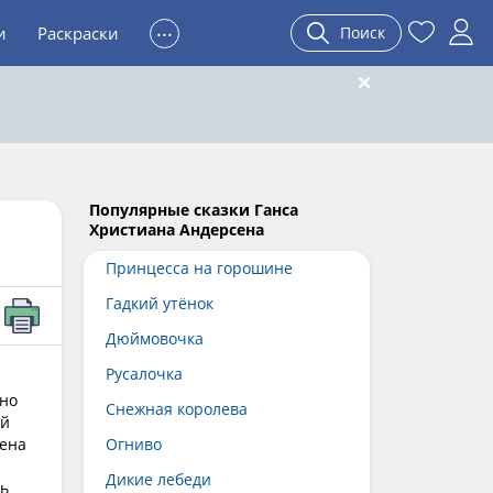
...
и
Раскраски
Поиск
Популярные сказки Ганса
Христиана Андерсена
Принцесса на горошине
Гадкий утёнок
Дюймовочка
Русалочка
ьно
Снежная королева
ой
мена
Огниво
Дикие лебеди
ль