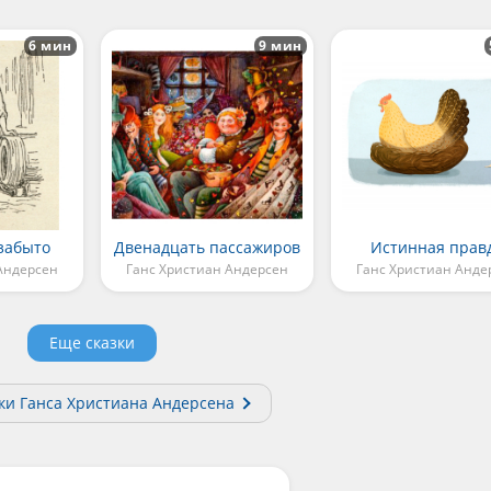
6 мин
9 мин
 забыто
Двенадцать пассажиров
Истинная прав
Андерсен
Ганс Христиан Андерсен
Ганс Христиан Анде
Еще сказки
зки Ганса Христиана Андерсена