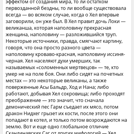
эффектом от создания мира, то ли остатком
первозданной бездны, то ли вообще существовала
всегда — во всяком случае, когда о Хел впервые
заговорили, он уже был. В Хел правит дочь Локи —
великанша, которая наполовину прекрасная
женщина, наполовину — разложившийся труп.
Некоторые источники, правда, смягчают картину,
говоря, что она просто разного цвета —
наполовину кроваво-красная, наполовину иссиня-
черная. Хел населяют духи умерших, так
называемых «соломенных мертвецов» — те, кто
умер не на поле боя. Они либо сидят на почетных
местах — это некоторые великаны, а также
поверженные Асы Бальдр, Ход и Нана; либо
работают, добывая Хел сокровища; либо проходят
преображение — это значит, что сначала
демонический пес Гарм съедает их мясо, потом
дракон Нидхег грызет их кости, после этого они
попадают в котел, и только потом возрождаются на
землю. Вот и еще одно глобальное отличие
Скандинавских Саг от других мифологий — Хел