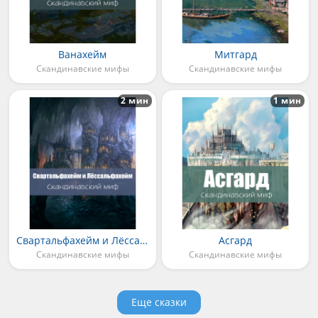
Ванахейм
Митгард
Скандинавские мифы
Скандинавские мифы
2 мин
1 мин
Свартальфахейм и Лёссальфахейм
Асгард
Скандинавские мифы
Скандинавские мифы
Еще сказки