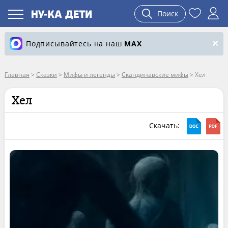
Поиск
Подписывайтесь на наш
MAX
Главная
>
Сказки
>
Мифы и легенды
>
Скандинавские мифы
>
Хел
Хел
Скачать: