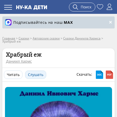
Поиск
Подписывайтесь на наш
MAX
Главная
>
Сказки
>
Авторские сказки
>
Сказки Даниила Хармса
>
Храбрый еж
Храбрый еж
Даниил Хармс
Скачать:
Читать
Слушать