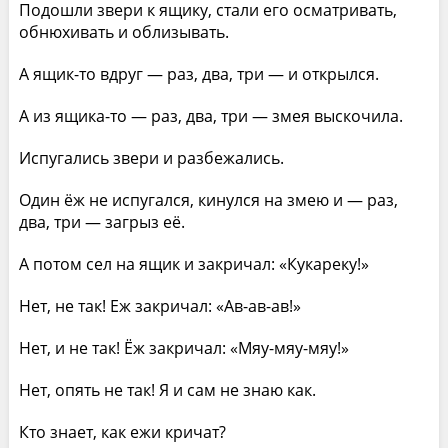
Подошли звери к ящику, стали его осматривать,
обнюхивать и облизывать.
А ящик-то вдруг — раз, два, три — и открылся.
А из ящика-то — раз, два, три — змея выскочила.
Испугались звери и разбежались.
Один ёж не испугался, кинулся на змею и — раз,
два, три — загрыз её.
А потом сел на ящик и закричал: «Кукареку!»
Нет, не так! Еж закричал: «Ав-ав-ав!»
Нет, и не так! Ёж закричал: «Мяу-мяу-мяу!»
Нет, опять не так! Я и сам не знаю как.
Кто знает, как ежи кричат?