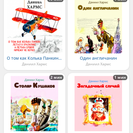
О том как Колька Панкин летал в Бразилию, а Петька Ершов ничему не верил
Один англичанин
Даниил Хармс
Даниил Хармс
2 мин
1 мин