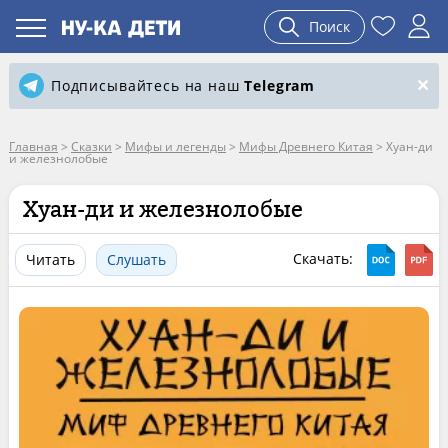
Поиск
Подписывайтесь на наш
Telegram
Главная
>
Сказки
>
Мифы и легенды
>
Мифы Древнего Китая
>
Хуан-ди
и железнолобые
Хуан-ди и железнолобые
Скачать:
Читать
Слушать