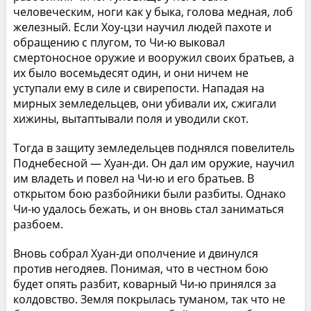
человеческим, ноги как у быка, голова медная, лоб
железный. Если Хоу-цзи научил людей пахоте и
обращению с плугом, то Чи-ю выковал
смертоносное оружие и вооружил своих братьев, а
их было восемьдесят один, и они ничем не
уступали ему в силе и свирепости. Нападая на
мирных земледельцев, они убивали их, сжигали
хижины, вытаптывали поля и уводили скот.
Тогда в защиту земледельцев поднялся повелитель
Поднебесной — Хуан-ди. Он дал им оружие, научил
им владеть и повел на Чи-ю и его братьев. В
открытом бою разбойники были разбиты. Однако
Чи-ю удалось бежать, и он вновь стал заниматься
разбоем.
Вновь собрал Хуан-ди ополчение и двинулся
против негодяев. Понимая, что в честном бою
будет опять разбит, коварный Чи-ю принялся за
колдовство. Земля покрылась туманом, так что не