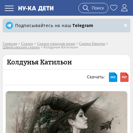
Поиск
Подписывайтесь на наш
Telegram
Главная
>
Сказки
>
Сказки народов мира
>
Сказки Европы
>
Швейцарские сказки
>
Колдунья Катильон
Колдунья Катильон
Скачать: