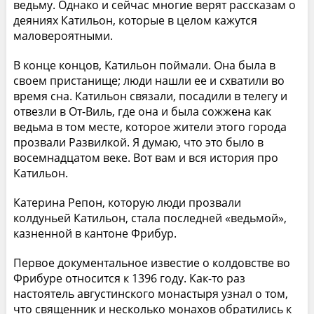
ведьму. Однако и сейчас многие верят рассказам о
деяниях Катильон, которые в целом кажутся
маловероятными.
В конце концов, Катильон поймали. Она была в
своем пристанище; люди нашли ее и схватили во
время сна. Катильон связали, посадили в телегу и
отвезли в От-Виль, где она и была сожжена как
ведьма в том месте, которое жители этого города
прозвали Развилкой. Я думаю, что это было в
восемнадцатом веке. Вот вам и вся история про
Катильон.
Катерина Репон, которую люди прозвали
колдуньей Катильон, стала последней «ведьмой»,
казненной в кантоне Фрибур.
Первое документальное известие о колдовстве во
Фрибуре относится к 1396 году. Как-то раз
настоятель августинского монастыря узнал о том,
что священник и несколько монахов обратились к