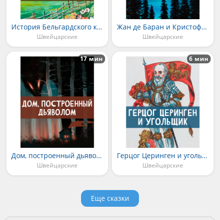
История Бельгардского кладбища
Жан де Баран и Кристоф Овчар
Швейцарские
Швейцарские
17 мин
6 мин
Дом, построенный дьяволом
Герцог Церинген и угольщик
Швейцарские
Швейцарские
Еще сказки