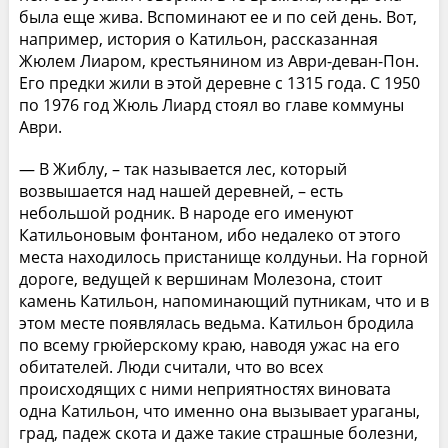
была еще жива. Вспоминают ее и по сей день. Вот,
например, история о Катильон, рассказанная
Жюлем Лиаром, крестьянином из Аври-деван-Пон.
Его предки жили в этой деревне с 1315 года. С 1950
по 1976 год Жюль Лиард стоял во главе коммуны
Аври.
— В Жиблу, – так называется лес, который
возвышается над нашей деревней, – есть
небольшой родник. В народе его именуют
Катильоновым фонтаном, ибо недалеко от этого
места находилось пристанище колдуньи. На горной
дороге, ведущей к вершинам Молезона, стоит
камень Катильон, напоминающий путникам, что и в
этом месте появлялась ведьма. Катильон бродила
по всему грюйерскому краю, наводя ужас на его
обитателей. Люди считали, что во всех
происходящих с ними неприятностях виновата
одна Катильон, что именно она вызывает ураганы,
град, падеж скота и даже такие страшные болезни,