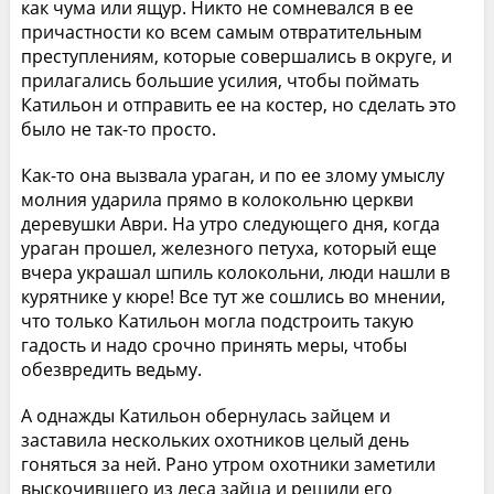
как чума или ящур. Никто не сомневался в ее
причастности ко всем самым отвратительным
преступлениям, которые совершались в округе, и
прилагались большие усилия, чтобы поймать
Катильон и отправить ее на костер, но сделать это
было не так-то просто.
Как-то она вызвала ураган, и по ее злому умыслу
молния ударила прямо в колокольню церкви
деревушки Аври. На утро следующего дня, когда
ураган прошел, железного петуха, который еще
вчера украшал шпиль колокольни, люди нашли в
курятнике у кюре! Все тут же сошлись во мнении,
что только Катильон могла подстроить такую
гадость и надо срочно принять меры, чтобы
обезвредить ведьму.
А однажды Катильон обернулась зайцем и
заставила нескольких охотников целый день
гоняться за ней. Рано утром охотники заметили
выскочившего из леса зайца и решили его