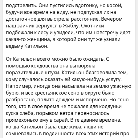
подстрелить. Они пустились вдогонку, но косой,
будучи все время на виду, не подпускал их на
достаточное для выстрела расстояние. Вечером
наш зайчик вернулся в Жиблу. Охотники
подбежали к лесу и увидели, что им навстречу идет
какая-то женщина, в которой они тут же узнали
ведьму Катильон.
От Катильон всего можно было ожидать. С
помощью колдовства она вытворяла
поразительные штуки. Катильон благоволила тем,
кому случалось оказать ей какую-нибудь услугу.
Например, иногда она насылала на землю ужасную
бурю, и все крестьянское сено в округе было
разбросано, полито дождем и испорчено. Но сено
того, кто в свое время не пожалел для колдуньи
куска хлеба, порывом ветра переносилось
прямехонько ему в сарай. В те давние времена,
когда Катильон была еще жива, люди не
сомневались в подлинности всех этих историй про