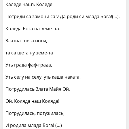
Каледе нашъ Коледе!
Потриди са замочи са v Да роди си млада Бога!(…).
Коледа Бога на земе- та.
Златна тоега носи,
та са шета ну земе-та
Уть града фаф-града,
Уть селу на селу, уть каша наката.
Потрудилась Злата Майя Ой,
Ой, Коляда наш Коляда!
Потрудилась, потужилась,
И родила млада Бога! (…)