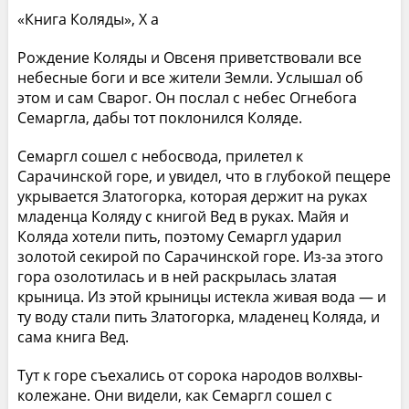
«Книга Коляды», X а
Рождение Коляды и Овсеня приветствовали все
небесные боги и все жители Земли. Услышал об
этом и сам Сварог. Он послал с небес Огнебога
Семаргла, дабы тот поклонился Коляде.
Семаргл сошел с небосвода, прилетел к
Сарачинской горе, и увидел, что в глубокой пещере
укрывается Златогорка, которая держит на руках
младенца Коляду с книгой Вед в руках. Майя и
Коляда хотели пить, поэтому Семаргл ударил
золотой секирой по Сарачинской горе. Из-за этого
гора озолотилась и в ней раскрылась златая
крыница. Из этой крыницы истекла живая вода — и
ту воду стали пить Златогорка, младенец Коляда, и
сама книга Вед.
Тут к горе съехались от сорока народов волхвы-
колежане. Они видели, как Семаргл сошел с