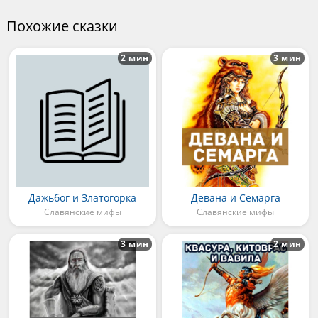
Похожие сказки
2 мин
3 мин
Дажьбог и Златогорка
Девана и Семарга
Славянские мифы
Славянские мифы
3 мин
2 мин