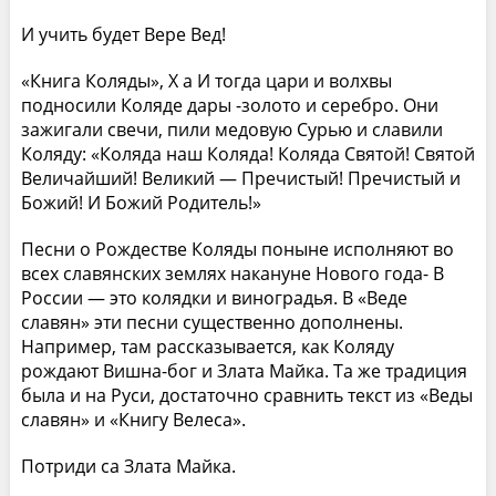
И учить будет Вере Вед!
«Книга Коляды», X а И тогда цари и волхвы
подносили Коляде дары -золото и серебро. Они
зажигали свечи, пили медовую Сурью и славили
Коляду: «Коляда наш Коляда! Коляда Святой! Святой
Величайший! Великий — Пречистый! Пречистый и
Божий! И Божий Родитель!»
Песни о Рождестве Коляды поныне исполняют во
всех славянских землях накануне Нового года- В
России — это колядки и виноградья. В «Веде
славян» эти песни существенно дополнены.
Например, там рассказывается, как Коляду
рождают Вишна-бог и Злата Майка. Та же традиция
была и на Руси, достаточно сравнить текст из «Веды
славян» и «Книгу Велеса».
Потриди са Злата Майка.