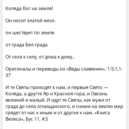
Коляда бог на земле!
Он носит златой жезл.
он шествует по земле
от града Бел-града
От села к селу, от дома к дому..
Оригиналы и переводы из «Веды славянин», 1-5;1,1-
37
И те Святы приходят к нам, и первыя Свято —
Коляда, а другте Яр и Красноя гора, и Овсень
великий и малый. И идут те Святы, как мужи от
града до села огнищанского, и сними на землю мир
грядет от нас к иным и от других к нам. «Книга
Велеса», Бус 11, 4:5