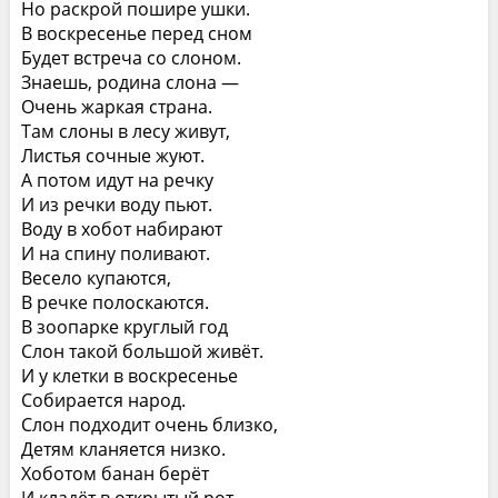
Но раскрой пошире ушки.
В воскресенье перед сном
Будет встреча со слоном.
Знаешь, родина слона —
Очень жаркая страна.
Там слоны в лесу живут,
Листья сочные жуют.
А потом идут на речку
И из речки воду пьют.
Воду в хобот набирают
И на спину поливают.
Весело купаются,
В речке полоскаются.
В зоопарке круглый год
Слон такой большой живёт.
И у клетки в воскресенье
Собирается народ.
Слон подходит очень близко,
Детям кланяется низко.
Хоботом банан берёт
И кладёт в открытый рот.