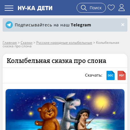
Поиск
Подписывайтесь на наш
Telegram
Главная
>
Сказки
>
Русские народные колыбельные
>
Колыбельная
сказка про слона
Колыбельная сказка про слона
Скачать: