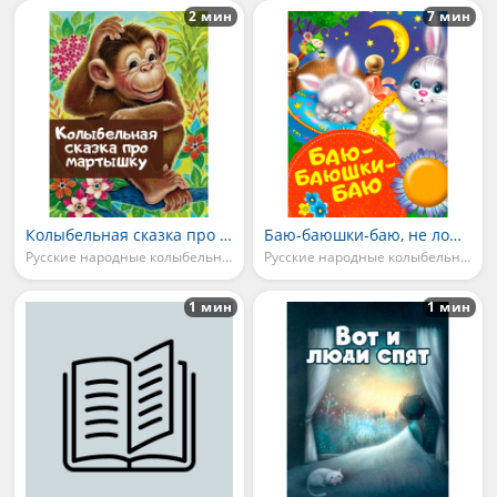
2 мин
7 мин
Колыбельная сказка про мартышку
Баю-баюшки-баю, не ложися на краю
Русские народные колыбельные
Русские народные колыбельные
1 мин
1 мин