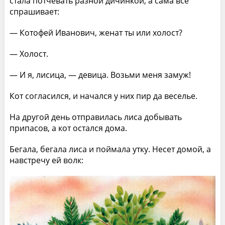
стала потчевать разной дичинкой, а сама все
спрашивает:
— Котофей Иванович, женат ты или холост?
— Холост.
— И я, лисица, — девица. Возьми меня замуж!
Кот согласился, и начался у них пир да веселье.
На другой день отправилась лиса добывать
припасов, а кот остался дома.
Бегала, бегала лиса и поймала утку. Несет домой, а
навстречу ей волк: