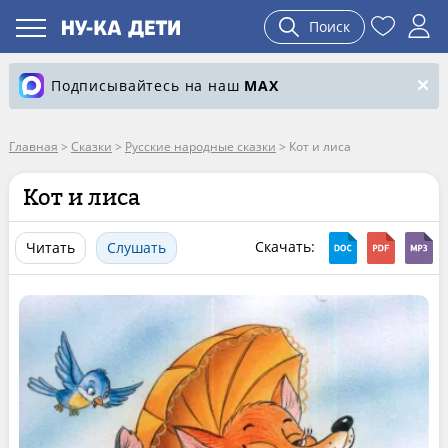
Поиск
Подписывайтесь на наш
MAX
Главная
>
Сказки
>
Русские народные сказки
>
Кот и лиса
Кот и лиса
Скачать:
Читать
Слушать