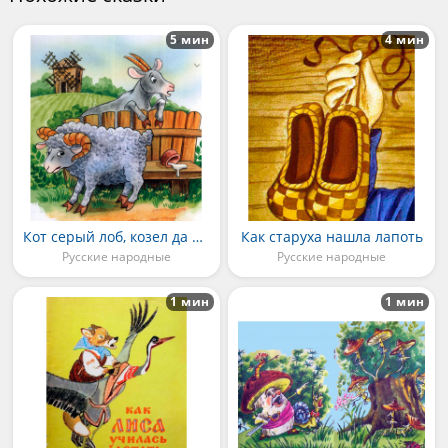
5 мин
4 мин
Кот серый лоб, козел да баран
Как старуха нашла лапоть
Русские народные
Русские народные
1 мин
1 мин