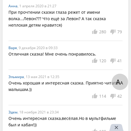
Анна
, 1 апреля 2020 в 21:27
При прочтении сказки глаза режет от имени 
волка...Левон??? Что ещё за Левон? А так сказка 
неплохая детям нравится)
280
79
Варя
, 9 декабря 2020 в 09:33
Отличная сказка! Мне очень понравилось.
120
41
Эльмира
, 13 мая 2021 в 12:35
А
А
Очень хорошая и интересная сказка. Приятно читать 
малышам.))
114
42
Эдем
, 18 ноября 2021 в 23:34
Очень интересная сказка,весёлая.Но в мультфильме 
был и кабан!))