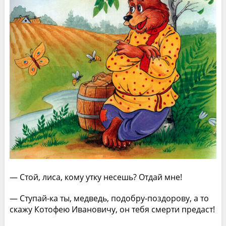
— Стой, лиса, кому утку несешь? Отдай мне!
— Ступай-ка ты, медведь, подобру-поздорову, а то
скажу Котофею Ивановичу, он тебя смерти предаст!