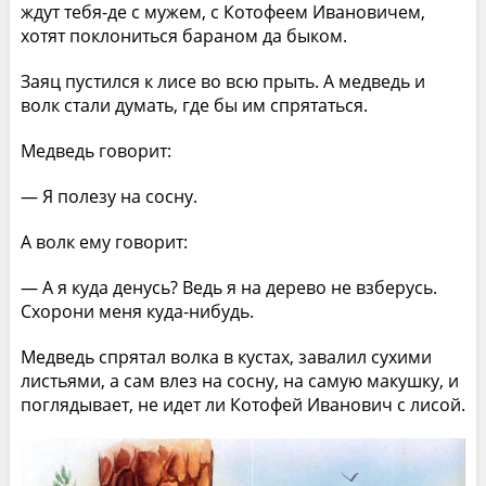
ждут тебя-де с мужем, с Котофеем Ивановичем,
хотят поклониться бараном да быком.
Заяц пустился к лисе во всю прыть. А медведь и
волк стали думать, где бы им спрятаться.
Медведь говорит:
— Я полезу на сосну.
А волк ему говорит:
— А я куда денусь? Ведь я на дерево не взберусь.
Схорони меня куда-нибудь.
Медведь спрятал волка в кустах, завалил сухими
листьями, а сам влез на сосну, на самую макушку, и
поглядывает, не идет ли Котофей Иванович с лисой.