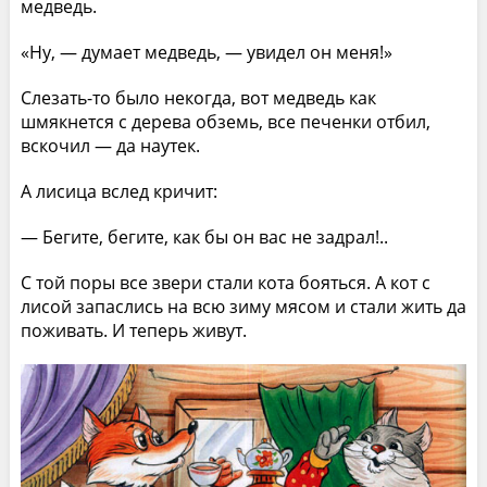
медведь.
«Ну, — думает медведь, — увидел он меня!»
Слезать-то было некогда, вот медведь как
шмякнется с дерева обземь, все печенки отбил,
вскочил — да наутек.
А лисица вслед кричит:
— Бегите, бегите, как бы он вас не задрал!..
С той поры все звери стали кота бояться. А кот с
лисой запаслись на всю зиму мясом и стали жить да
поживать. И теперь живут.