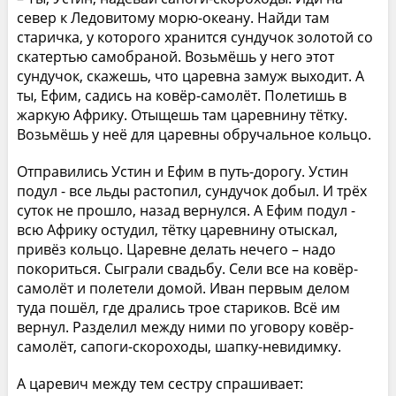
север к Ледовитому морю-океану. Найди там
старичка, у которого хранится сундучок золотой со
скатертью самобраной. Возьмёшь у него этот
сундучок, скажешь, что царевна замуж выходит. А
ты, Ефим, садись на ковёр-самолёт. Полетишь в
жаркую Африку. Отыщешь там царевнину тётку.
Возьмёшь у неё для царевны обручальное кольцо.
Отправились Устин и Ефим в путь-дорогу. Устин
подул - все льды растопил, сундучок добыл. И трёх
суток не прошло, назад вернулся. А Ефим подул -
всю Африку остудил, тётку царевнину отыскал,
привёз кольцо. Царевне делать нечего – надо
покориться. Сыграли свадьбу. Сели все на ковёр-
самолёт и полетели домой. Иван первым делом
туда пошёл, где дрались трое стариков. Всё им
вернул. Разделил между ними по уговору ковёр-
самолёт, сапоги-скороходы, шапку-невидимку.
А царевич между тем сестру спрашивает: