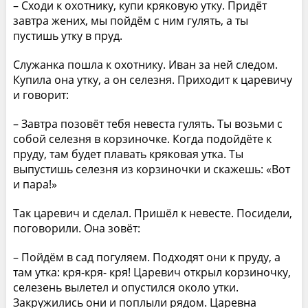
– Сходи к охотнику, купи кряковую утку. Придёт
завтра жених, мы пойдём с ним гулять, а ты
пустишь утку в пруд.
Служанка пошла к охотнику. Иван за ней следом.
Купила она утку, а он селезня. Приходит к царевичу
и говорит:
– Завтра позовёт тебя невеста гулять. Ты возьми с
собой селезня в корзиночке. Когда подойдёте к
пруду, там будет плавать кряковая утка. Ты
выпустишь селезня из корзиночки и скажешь: «Вот
и пара!»
Так царевич и сделал. Пришёл к невесте. Посидели,
поговорили. Она зовёт:
– Пойдём в сад погуляем. Подходят они к пруду, а
там утка: кря-кря- кря! Царевич открыл корзиночку,
селезень вылетел и опустился около утки.
Закружились они и поплыли рядом. Царевна