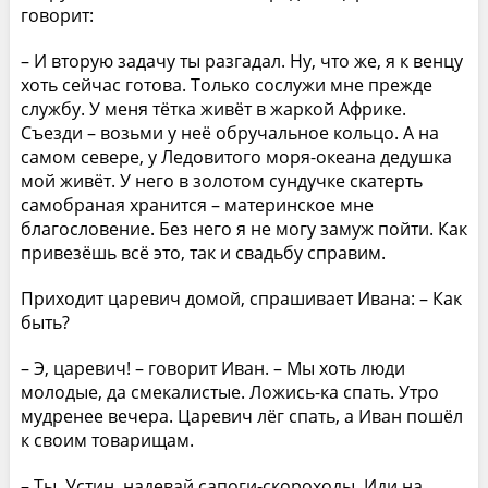
говорит:
– И вторую задачу ты разгадал. Ну, что же, я к венцу
хоть сейчас готова. Только сослужи мне прежде
службу. У меня тётка живёт в жаркой Африке.
Съезди – возьми у неё обручальное кольцо. А на
самом севере, у Ледовитого моря-океана дедушка
мой живёт. У него в золотом сундучке скатерть
самобраная хранится – материнское мне
благословение. Без него я не могу замуж пойти. Как
привезёшь всё это, так и свадьбу справим.
Приходит царевич домой, спрашивает Ивана: – Как
быть?
– Э, царевич! – говорит Иван. – Мы хоть люди
молодые, да смекалистые. Ложись-ка спать. Утро
мудренее вечера. Царевич лёг спать, а Иван пошёл
к своим товарищам.
– Ты, Устин, надевай сапоги-скороходы. Иди на