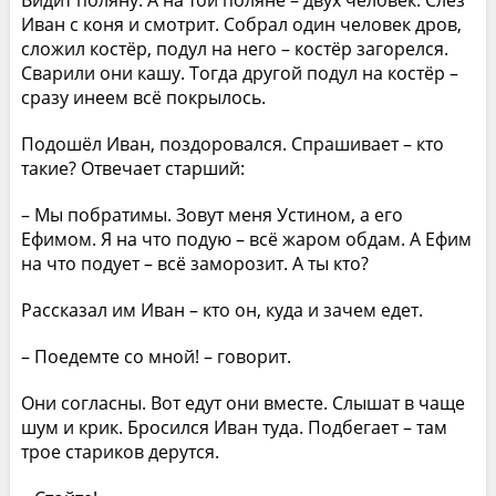
Видит поляну. А на той поляне – двух человек. Слез
Иван с коня и смотрит. Собрал один человек дров,
сложил костёр, подул на него – костёр загорелся.
Сварили они кашу. Тогда другой подул на костёр –
сразу инеем всё покрылось.
Подошёл Иван, поздоровался. Спрашивает – кто
такие? Отвечает старший:
– Мы побратимы. Зовут меня Устином, а его
Ефимом. Я на что подую – всё жаром обдам. А Ефим
на что подует – всё заморозит. А ты кто?
Рассказал им Иван – кто он, куда и зачем едет.
– Поедемте со мной! – говорит.
Они согласны. Вот едут они вместе. Слышат в чаще
шум и крик. Бросился Иван туда. Подбегает – там
трое стариков дерутся.