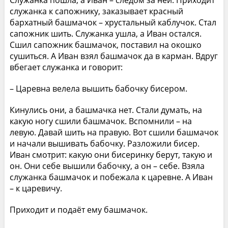
Служанка пошла, а Иван – следом за ней. Приходит
служанка к сапожнику, заказывает красный
бархатный башмачок – хрустальный каблучок. Стал
сапожник шить. Служанка ушла, а Иван остался.
Сшил сапожник башмачок, поставил на окошко
сушиться. А Иван взял башмачок да в карман. Вдруг
вбегает служанка и говорит:
– Царевна велела вышить бабочку бисером.
Кинулись они, а башмачка нет. Стали думать, на
какую ногу сшили башмачок. Вспомнили – на
левую. Давай шить на правую. Вот сшили башмачок
и начали вышивать бабочку. Разложили бисер.
Иван смотрит: какую они бисеринку берут, такую и
он. Они себе вышили бабочку, а он – себе. Взяла
служанка башмачок и побежала к царевне. А Иван
– к царевичу.
Приходит и подаёт ему башмачок.