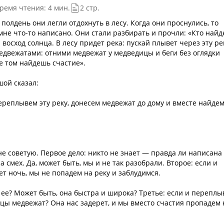
ремя чтения: 4 мин.
2 стр.
полдень они легли отдохнуть в лесу. Когда они проснулись, то
мне что-то написано. Они стали разбирать и прочли: «Кто найд
а восход солнца. В лесу придет река: пускай плывет через эту ре
едвежатами: отними медвежат у медведицы и беги без оглядки
ме том найдешь счастие».
шой сказал:
реплывем эту реку, донесем медвежат до дому и вместе найде
не советую. Первое дело: никто не знает — правда ли написана
а смех. Да, может быть, мы и не так разобрали. Второе: если и
ет ночь, мы не попадем на реку и заблудимся.
 ее? Может быть, она быстра и широка? Третье: если и перепл
дицы медвежат? Она нас задерет, и мы вместо счастия пропадем