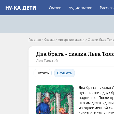
Сказки
Аудиосказки
Расска
Главная
>
Сказки
>
Авторские сказки
>
Сказки Льва Толс
Два брата - сказка Льва Тол
Лев Толстой
Читать
Слушать
Два брата - сказка 
путешествие двух б
надписью. После п
что им делать даль
из одноименной ска
счастье, идти к не