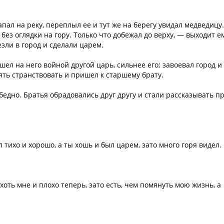
апал на реку, переплыл ее и тут же на берегу увидал медведицу.
без оглядки на гору. Только что добежал до верху, — выходит е
езли в город и сделали царем.
шел на него войной другой царь, сильнее его; завоевал город и
ять странствовать и пришел к старшему брату.
бедно. Братья обрадовались друг другу и стали рассказывать п
 тихо и хорошо, а ты хошь и был царем, зато много горя видел.
; хоть мне и плохо теперь, зато есть, чем помянуть мою жизнь, а