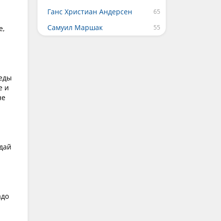
Ганс Христиан Андерсен
Самуил Маршак
е,
беды
е и
не
 дай
адо