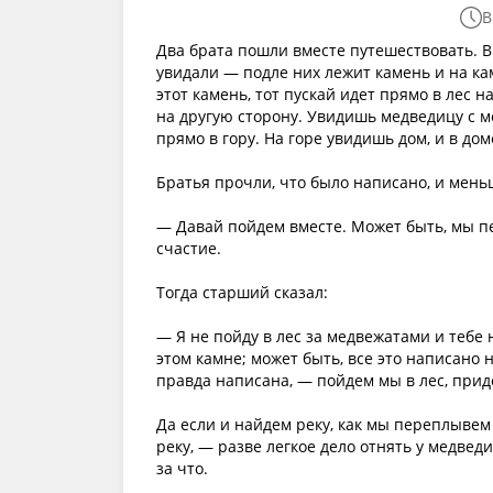
В
Два брата пошли вместе путешествовать. В 
увидали — подле них лежит камень и на ка
этот камень, тот пускай идет прямо в лес н
на другую сторону. Увидишь медведицу с м
прямо в гору. На горе увидишь дом, и в до
Братья прочли, что было написано, и мень
— Давай пойдем вместе. Может быть, мы пе
счастие.
Тогда старший сказал:
— Я не пойду в лес за медвежатами и тебе 
этом камне; может быть, все это написано н
правда написана, — пойдем мы в лес, прид
Да если и найдем реку, как мы переплывем
реку, — разве легкое дело отнять у медве
за что.