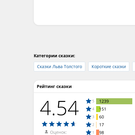
Категории сказки:
Сказки Льва Толстого
Короткие сказки
Рейтинг сказки
4.54
1239
5
151
4
60
3
17
2
Оценок:
98
1