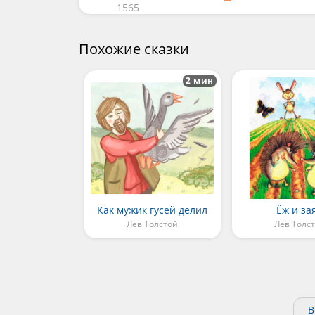
1565
Похожие сказки
2 мин
Как мужик гусей делил
Ёж и за
Лев Толстой
Лев Толс
В