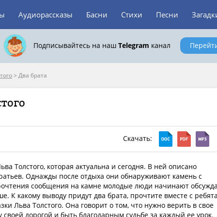
зы
Аудиорассказы
Басни
Стихи
Песни
Загадк
Подписывайтесь на наш
Telegram
канал
Перейт
того
>
Два брата
стого
Скачать:
Льва Толстого, которая актуальна и сегодня. В ней описано
ратьев. Однажды после отдыха они обнаруживают камень с
рочтения сообщения на камне молодые люди начинают обсужда
ше. К какому выводу придут два брата, прочтите вместе с ребят
зки Льва Толстого. Она говорит о том, что нужно верить в свое
му своей дорогой и быть благодарным судьбе за каждый ее урок.