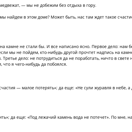
 медвежат, — мы не добежим без отдыха в гору.
 мы найдем в этом доме? Может быть, нас там ждет такое счасти
 на камне не стали бы. И все написано ясно. Первое дело: нам 
 если мы не пойдем, кто-нибудь другой прочтет надпись на камн
 Третье дело: не потрудиться да не поработать, ничто в свете 
и, что я чего-нибудь да побоялся.
частия — малое потерять»; да еще: «Не сули журавля в небе, а
дить»; да еще: «Под лежачий камень вода не потечет». По мне, н