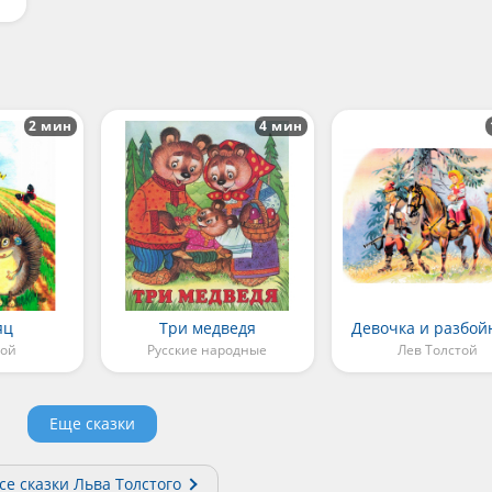
2 мин
4 мин
яц
Три медведя
Девочка и разбой
той
Русские народные
Лев Толстой
Еще сказки
се сказки Льва Толстого