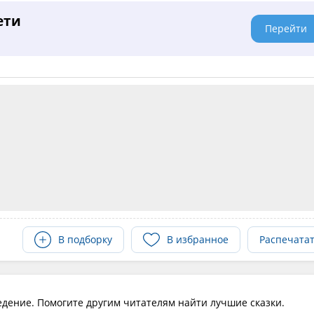
ети
Перейти
В подборку
В избранное
Распечата
едение. Помогите другим читателям найти лучшие сказки.