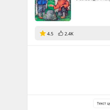
4.5
2.4K
Текст 