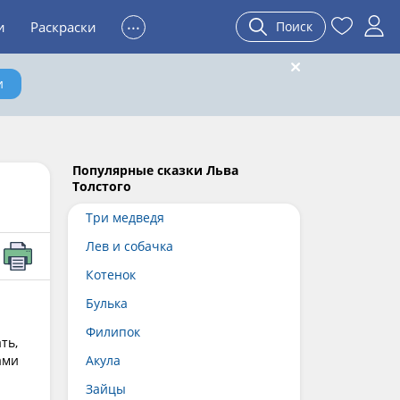
...
и
Раскраски
Поиск
и
Популярные сказки Льва
Толстого
Три медведя
Лев и собачка
Котенок
Булька
Филипок
ть,
ами
Акула
Зайцы