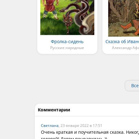
Фролка-сидень
Русские народные
Александр Аф
Все
Комментарии
Светлана
, 23 января 2022 в 17:51
Очень краткая и поучительная сказка. Никог
головой! Детям понравилась ))