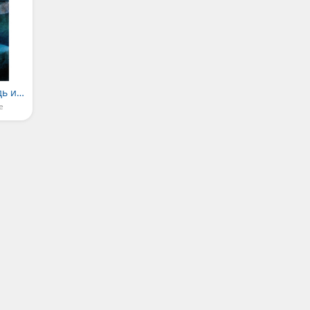
Напуганные медведь и волки
е