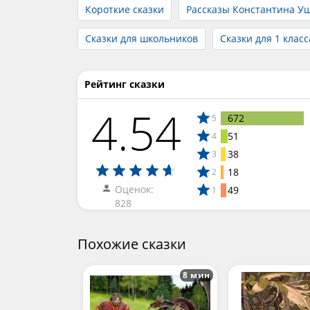
Короткие сказки
Рассказы Константина У
Сказки для школьников
Сказки для 1 класс
Рейтинг сказки
4.54
672
5
51
4
38
3
18
2
Оценок:
49
1
828
Похожие сказки
8 мин