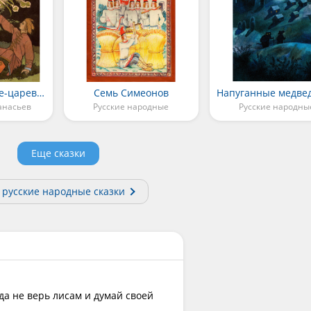
Сказка об Иване-царевиче, жар-птице и о сером волке
Семь Симеонов
анасьев
Русские народные
Русские народны
Еще сказки
 русские народные сказки
да не верь лисам и думай своей 