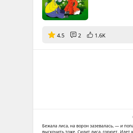
4.5
2
1.6K
Бежала лиса, на ворон зазевалась, — и попа
выскочить тоже. Сидит лиса, горюет. Идет 