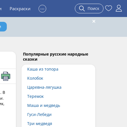
...
и
Раскраски
Поиск
и
Популярные русские народные
сказки
Каша из топора
Колобок
Царевна-лягушка
. В
Теремок
ы.
ик,
Маша и медведь
Гуси-Лебеди
Три медведя