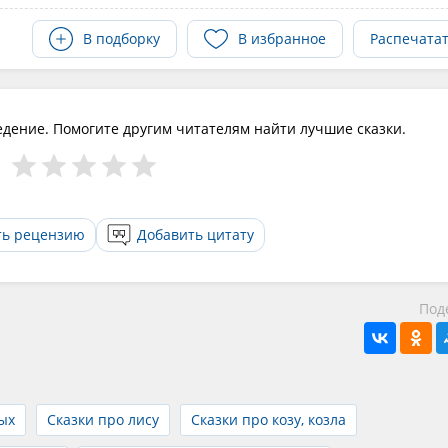
В подборку
В избранное
Распечата
едение. Помогите другим читателям найти лучшие сказки.
ть рецензию
Добавить цитату
Под
ых
Сказки про лису
Сказки про козу, козла