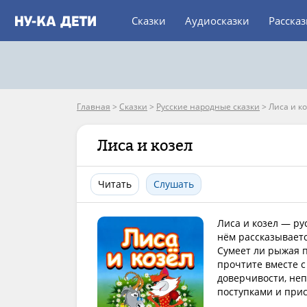
Сказки
Аудиосказки
Расска
Главная
>
Сказки
>
Русские народные сказки
>
Лиса и к
Лиса и козел
Читать
Слушать
Лиса и козел — ру
нём рассказываетс
Сумеет ли рыжая п
прочтите вместе с
доверчивости, неп
поступками и прис