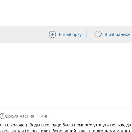
В подборку
В избранное
Время чтения: 1 мин.
ла в колодец. Воды в колодце было немного: утонуть нельзя, да
козел, умная голова; идет, бородищей трясет, рожищами мотает;