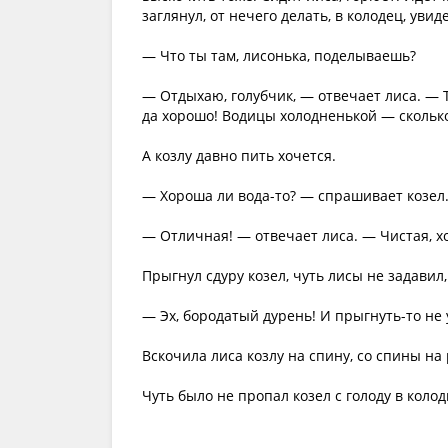
заглянул, от нечего делать, в колодец, уви
— Что ты там, лисонька, поделываешь?
— Отдыхаю, голубчик, — отвечает лиса. — Т
да хорошо! Водицы холодненькой — скольк
А козлу давно пить хочется.
— Хороша ли вода-то? — спрашивает козел
— Отличная! — отвечает лиса. — Чистая, хо
Прыгнул сдуру козел, чуть лисы не задавил,
— Эх, бородатый дурень! И прыгнуть-то не 
Вскочила лиса козлу на спину, со спины на 
Чуть было не пропал козел с голоду в колод