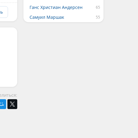
Ганс Христиан Андерсен
ть
Самуил Маршак
елиться: