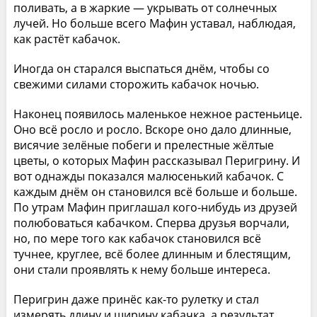
поливать, а в жаркие — укрывать от солнечных
лучей. Но больше всего Мафин уставал, наблюдая,
как растёт кабачок.
Иногда он старался выспаться днём, чтобы со
свежими силами сторожить кабачок ночью.
Наконец появилось маленькое нежное растеньице.
Оно всё росло и росло. Вскоре оно дало длинные,
висячие зелёные побеги и прелестные жёлтые
цветы, о которых Мафин рассказывал Перигрину. И
вот однажды показался малюсенький кабачок. С
каждым днём он становился всё больше и больше.
По утрам Мафин приглашал кого-нибудь из друзей
полюбоваться кабачком. Сперва друзья ворчали,
но, по мере того как кабачок становился всё
тучнее, круглее, всё более длинным и блестящим,
они стали проявлять к нему больше интереса.
Перигрин даже принёс как-то рулетку и стал
измерять длину и ширину кабачка, а результат