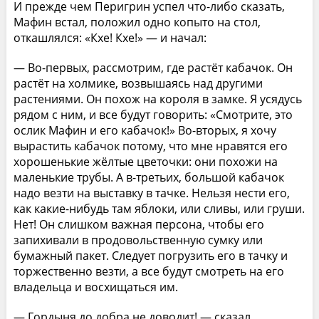
И прежде чем Перигрин успел что-либо сказать,
Мафин встал, положил одно копыто на стол,
откашлялся: «Кхе! Кхе!» — и начал:
— Во-первых, рассмотрим, где растёт кабачок. Он
растёт на холмике, возвышаясь над другими
растениями. Он похож на короля в замке. Я усядусь
рядом с ним, и все будут говорить: «Смотрите, это
ослик Мафин и его кабачок!» Во-вторых, я хочу
вырастить кабачок потому, что мне нравятся его
хорошенькие жёлтые цветочки: они похожи на
маленькие трубы. А в-третьих, большой кабачок
надо везти на выставку в тачке. Нельзя нести его,
как какие-нибудь там яблоки, или сливы, или груши.
Нет! Он слишком важная персона, чтобы его
запихивали в продовольственную сумку или
бумажный пакет. Следует погрузить его в тачку и
торжественно везти, а все будут смотреть на его
владельца и восхищаться им.
— Гордыня до добра не доводит! — сказал