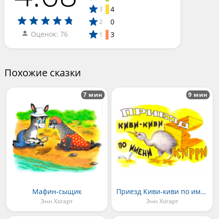
4
3
0
2
Оценок: 76
3
1
Похожие сказки
7 мин
9 мин
Мафин-сыщик
Приезд Киви-киви по имени Кирри
Энн Хогарт
Энн Хогарт