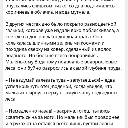
опускались слишком низко, со дна поднимались
коричневые облачка, и вода мутнела.
В других местах дно было покрыто разноцветной
галькой, которая уже издали ярко поблескивала, а
кое-где на дне росла подводная трава. Она
колыхалась длинными зелеными космами и
походила сверху на ковер, сделанный из волос
водяного. Но больше всего понравились
Маленькому Водяному подводные водорослевые
леса, они буйно разрослись в самой глубине пруда.
– Не вздумай залезать туда – запутаешься! – едва
успел крикнуть отец-водяной, когда увидел, что
мальчик нырнул сверху в самую чащу подводного
леса.
– Немедленно назад! – закричал отец, пытаясь
схватить сына за ноги. Но мальчик был проворнее,
и в руках отца остался всего лишь пустой левый