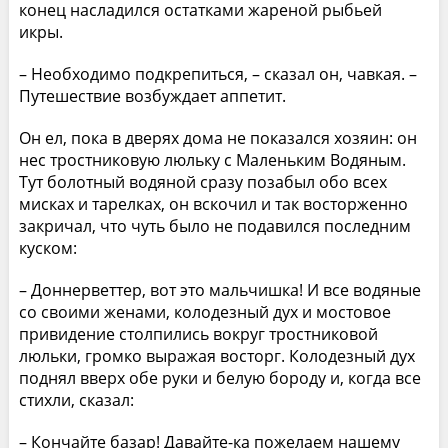
конец насладился остатками жареной рыбьей
икры.
– Необходимо подкрепиться, – сказал он, чавкая. –
Путешествие возбуждает аппетит.
Он ел, пока в дверях дома не показался хозяин: он
нес тростниковую люльку с Маленьким Водяным.
Тут болотный водяной сразу позабыл обо всех
мисках и тарелках, он вскочил и так восторженно
закричал, что чуть было не подавился последним
куском:
– Доннерветтер, вот это мальчишка! И все водяные
со своими женами, колодезный дух и мостовое
привидение столпились вокруг тростниковой
люльки, громко выражая восторг. Колодезный дух
поднял вверх обе руки и белую бороду и, когда все
стихли, сказал:
– Кончайте базар! Давайте-ка пожелаем нашему