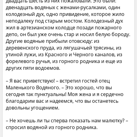
двадцать шесть из них пожаловали. Это были:
двенадцать водяных с женами-русалками, один
колодезный дух, одно привидение, которое жило
неподалеку под старым мостом. Колодезный дух
жил в артезианском колодце позади пожарного
депо, он был уже очень стар и носил белую бороду.
Другие водяные прибыли отовсюду: из
деревенского пруда, из лягушачьей трясины, из
утиной лужи, из Красного и Черного каналов, из
форелевого ручья, из горного родника и еще из
других пяти водоемов.
– Я вас приветствую! – встретил гостей отец
Маленького Водяного. – Это хорошо, что вы
сегодня так пунктуальны! Моя жена и я сердечно
благодарим вас и надеемся, что вы останетесь
довольны угощением.
– Не хочешь ли ты сперва показать нам малютку? –
спросил водяной из горного родника.