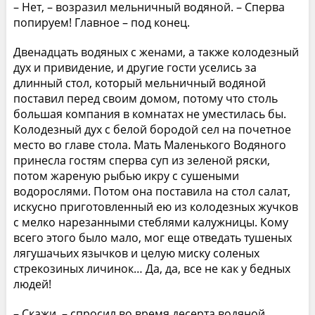
– Нет, – возразил мельничный водяной. – Сперва
попируем! Главное – под конец.
Двенадцать водяных с женами, а также колодезный
дух и привидение, и другие гости уселись за
длинный стол, который мельничный водяной
поставил перед своим домом, потому что столь
большая компания в комнатах не уместилась бы.
Колодезный дух с белой бородой сел на почетное
место во главе стола. Мать Маленького Водяного
принесла гостям сперва суп из зеленой ряски,
потом жареную рыбью икру с сушеными
водорослями. Потом она поставила на стол салат,
искусно приготовленный ею из колодезных жучков
с мелко нарезанными стеблями калужницы. Кому
всего этого было мало, мог еще отведать тушеных
лягушачьих язычков и целую миску соленых
стрекозиных личинок… Да, да, все не как у бедных
людей!
– Скажи, – спросил во время десерта водяной,