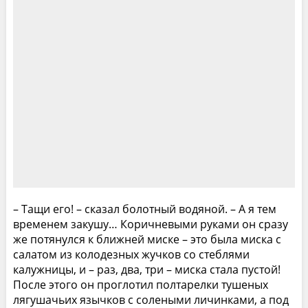
– Тащи его! – сказал болотный водяной. – А я тем
временем закушу… Коричневыми руками он сразу
же потянулся к ближней миске – это была миска с
салатом из колодезных жучков со стеблями
калужницы, и – раз, два, три – миска стала пустой!
После этого он проглотил полтарелки тушеных
лягушачьих язычков с солеными личинками, а под