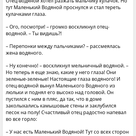
Отец-водяной хотел разжать мальчику кулачок. Но
тут Маленький Водяной проснулся и стал тереть
кулачками глаза.
– Ого, посмотри! – громко воскликнул отец-
водяной. – Ты видишь?!
– Перепонки между пальчиками? – рассмеялась
жена водяного.
– Ну конечно! – воскликнул мельничный водяной. –
Но теперь я еще знаю, какие у него глаза! Они
зеленые-зеленые! Настоящие глаза водяного! И
отец-водяной вынул Маленького Водяного из
люльки и поднял его высоко над головой. Он
пустился с ним в пляс, да так, что в доме
заколыхались камышовые стены и заклубился
песок на полу! Счастливый отец радостно напевал
во все горло:
– У нас есть Маленький Водяной! Тут со всех сторон