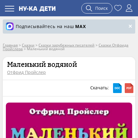
Поиск
Подписывайтесь на наш
MAX
Главная
>
Сказки
>
Сказки зарубежных писателей
>
Сказки Отфрида
Пройслера
>
Маленький водяной
Маленький водяной
Отфрид Пройслер
Скачать: