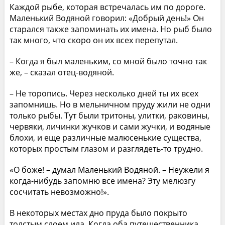
Каждой рыбе, которая встречалась им по дороге.
Маленький Водяной говорил: «Добрый день!» Он
старался также запоминать их имена. Но рыб было
так много, что скоро он их всех перепутал.
– Когда я был маленьким, со мной было точно так
же, – сказал отец-водяной.
– Не торопись. Через несколько дней ты их всех
запомнишь. Но в мельничном пруду жили не одни
только рыбы. Тут были тритоны, улитки, раковины,
червяки, личинки жучков и сами жучки, и водяные
блохи, и еще различные малюсенькие существа,
которых простым глазом и разглядеть-то трудно.
«О боже! – думал Маленький Водяной. – Неужели я
когда-нибудь запомню все имена? Эту мелюзгу
сосчитать невозможно!».
В некоторых местах дно пруда было покрыто
толстым слоем ила. Когда оба путешественника