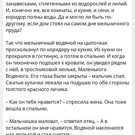
занавесками, сплетенными из водорослей и лилий.
И, конечно же, все комнаты, и кухня, и сени, и
коридор полны воды. Да и могло ли быть по-
другому, если дом стоял на самом дне мельничного
пруда?
Так что мельничный водяной на цыпочках
проскользнул по коридору на кухню. Из кухни он
прокрался в гостиную, а потом в спальню. И когда
он тихонечко подошел к кровати, он увидел рядом
с ней, в тростниковой люльке, Маленького
Водяного. Его глаза были закрыты – мальчик спал.
Сжатые кулачки лежали на подушке по обе стороны
толстого красного личика.
– Как он тебе нравится? – спросила жена. Она тоже
вошла в спальню.
– Мальчишка маловат, – ответил отец. – А в
остальном он мне нравится. Водяной наклонился
над люлькой и стал считать: