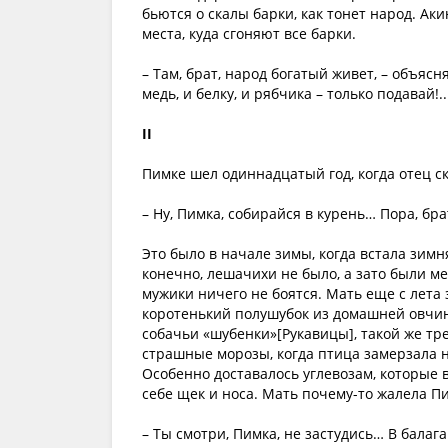
бьются о скалы барки, как тонет народ. Ак
места, куда сгоняют все барки.
– Там, брат, народ богатый живет, – объясн
медь, и белку, и рябчика – только подавай!
II
Пимке шел одиннадцатый год, когда отец ск
– Ну, Пимка, собирайся в курень… Пора, бра
Это было в начале зимы, когда встала зимня
конечно, лешачихи не было, а зато были ме
мужики ничего не боятся. Мать еще с лета
коротенький полушубок из домашней овчин
собачьи «шубенки»[Рукавицы], такой же тре
страшные морозы, когда птица замерзала на
Особенно доставалось углевозам, которые в
себе щек и носа. Мать почему-то жалела П
– Ты смотри, Пимка, не застудись… В балага