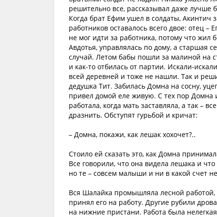
решительно все, рассказывал даже лучше ба
Когда брат Ефим ушел в солдаты, Акинтич з
работников оставалось всего двое: отец – Е
не мог идти за работника, потому что жил 
Авдотья, управлялась по дому, а старшая с
случай. Летом бабы пошли за малиной на 
и как-то отбилась от партии. Искали-искал
всей деревней и тоже не нашли. Так и реш
дедушка Тит. Забилась Домна на сосну, уцеп
привел домой еле живую. С тех пор Домна и
работала, когда мать заставляла, а так – 
дразнить. Обступят гурьбой и кричат:
– Домна, покажи, как лешак хохочет?..
Стоило ей сказать это, как Домна принимал
Все говорили, что она видела лешака и чт
но те – совсем малыши и ни в какой счет н
Вся Шалайка промышляла лесной работой, и 
принял его на работу. Другие рубили дрова
на нижние пристани. Работа была нелегкая,