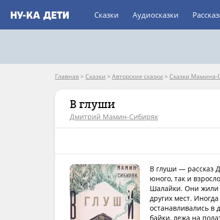
Сказки
Аудиосказки
Расска
Главная
>
Сказки
>
Авторские сказки
>
Сказки Мамина-
В глуши
Дмитрий Мамин-Сибиряк
В глуши — рассказ 
юного, так и взросл
Шалайки. Они жили 
других мест. Иногда
останавливались в 
байки, лежа на пола