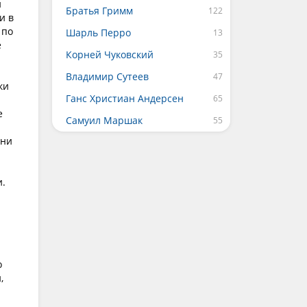
й
Братья Гримм
и в
 по
Шарль Перро
е
Корней Чуковский
Владимир Сутеев
ки
Ганс Христиан Андерсен
е
Самуил Маршак
они
и.
о
,
л