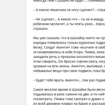
никогда тебе страшно не будет… Понимаешь
– А ежели лешачиха за ногу сцапает? – сп
– Не сцапает… А ежели что – ты ее в морду.
ребенком заплачет, а ты опять ухни… Хорош
страшно.
Мы уже сказали, что в Шалайку никто не п
изредка появлялись только куренные подр
белку. Солдат Акинтич тоже «ясачил» в сво
останавливались в избе Егора. Пимка, лежа
заходила речь о проказах косолапого мишки
этом говорить. Он бросил совсем охоту, ко
хромым на всю жизнь. Акинтич, выпивши, 
небывалые вещи про свои подвиги, пока бр
– Будет тебе врать, Акинтич… Как раз пода
Самое веселое время в Шалайке было весно
подымалась в реке сажени на две, и по ней
посмотреть. Пимка тоже смотрел и думал о 
из всей деревни плавал на барке и рассказы