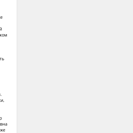
же
й
тком
ть
.
и,
р
евна
 же