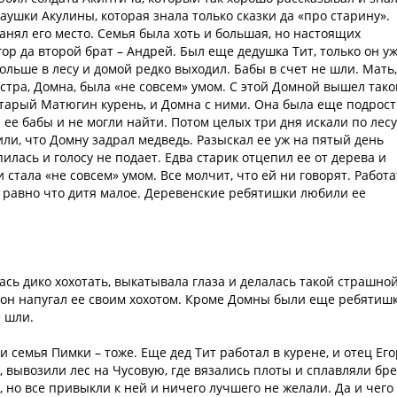
ушки Акулины, которая знала только сказки да «про старину».
анял его место. Семья была хоть и большая, но настоящих
гор да второй брат – Андрей. Был еще дедушка Тит, только он у
больше в лесу и домой редко выходил. Бабы в счет не шли. Мать,
естра, Домна, была «не совсем» умом. С этой Домной вышел тако
старый Матюгин курень, и Домна с ними. Она была еще подрос
и ее бабы и не могли найти. Потом целых три дня искали по лесу
или, что Домну задрал медведь. Разыскал ее уж на пятый день
илась и голосу не подает. Едва старик отцепил ее от дерева и
 стала «не совсем» умом. Все молчит, что ей ни говорят. Работа
все равно что дитя малое. Деревенские ребятишки любили ее
ась дико хохотать, выкатывала глаза и делалась такой страшной
о он напугал ее своим хохотом. Кроме Домны были еще ребятишк
е шли.
семья Пимки – тоже. Еще дед Тит работал в курене, и отец Его
, вывозили лес на Чусовую, где вязались плоты и сплавляли бр
 но все привыкли к ней и ничего лучшего не желали. Да и чего