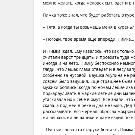
можно желать, когда человек сыт, одет и в 
Пимка тоже знал, что будет работать в куре
– Тятя, а когда ты возьмешь меня в курень?
– Погоди, твое время еще впереди, Пимка… 
И Пимка ждал. Ему казалось, что как только
считали верст тридцать, и проехать туда 
иногда и на лето. Пимку беспокоило немного
гляди, что лешак глаза отведет и в лесу з
особенно за Чусовой. Баушка Акулина не раз
совсем было задушил. Еще страшнее была л
мужики боялись; когда по ночам лешачиха 
подкарауливать в жаркие летние дни мален
утаскивала их к себе в омут. Все знали, что
скала, а под ней в реке и дна не было. Дед
рассказывать: вся черная, обросла мокрой 
ни лешака, ни лешачихи и даже ездил по н
– Пустые слова это старухи болтают, Пимка,