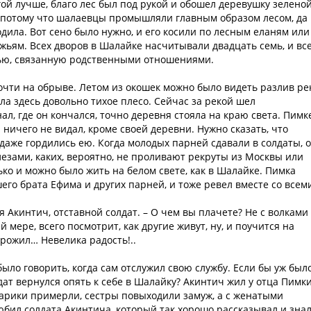
гой лучше, благо лес был под рукой и обошел деревушку зелено
, потому что шалаевцы промышляли главным образом лесом, да 
одила. Вот сено было нужно, и его косили по лесным еланям или
ьям. Всех дворов в Шалайке насчитывали двадцать семь, и вс
ью, связанную родственными отношениями.
почти на обрыве. Летом из окошек можно было видеть разлив ре
ала здесь довольно тихое плесо. Сейчас за рекой шел
ал, где он кончался, точно деревня стояла на краю света. Пимк
 ничего не видал, кроме своей деревни. Нужно сказать, что
аже гордились ею. Когда молодых парней сдавали в солдаты, 
лезами, каких, вероятно, не проливают рекруты из Москвы или
ько и можно было жить на белом свете, как в Шалайке. Пимка
его брата Ефима и других парней, и тоже ревел вместе со всем
я Акинтич, отставной солдат. – О чем вы плачете? Не с волками
 мере, всего посмотрит, как другие живут, ну, и поучится на
прожил… Невелика радость!..
ыло говорить, когда сам отслужил свою службу. Если бы уж был
лдат вернулся опять к себе в Шалайку? Акинтич жил у отца Пимки
старики примерли, сестры повыходили замуж, а с женатыми
юбил солдата Акинтича, который так хорошо рассказывал и зна