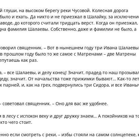
 глуши, на высоком берегу реки Чусовой. Колесная дорога
 было и ехать. Да никто и не приезжал в Шалайку, за исключен
воде, до которого считали тридцать верст. Когда он приезжал,
одна фамилия Шалаевы. Собственно, даже и фамилии не было, а
– говорил священник. – Вот в нынешнем году три Ивана Шалаевы
 в прошлом году было то же самое с Матренами – две Матрены
епутаешь как раз.
та, – все Шалаевы, и делу конец! Значит, прадед-то наш прозыва
еду, значит. От начальства тоже прижимки бывают… Как-то лет
х парней, и, как на грех, подвернулись три Сидора, и все Иваны
 советовал священник. – Оно для вас же удобнее.
 в лесу с испокон веку и друг дружку знаем… А покойников на т
кто чего стоит.
но если смотреть с реки, – избы стояли на самом солнцепеке, 