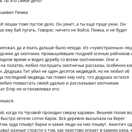
 ты это самое дело?
рашивал Пимка.
 И лешак тоже пустое дело. Он ухнет, а ты еще пуще ухни. Он
о ему баб пугать. Говорю: ничего не бойся, Пимка, и не будет
риезжал, да и ехать дальше было некуда. Из «чужестранных» лю
ядчики да охотники, промышлявшие поздней осенью рябчиков 
бодное время и водил дружбу со всеми охотниками. Они и
 на полатях, любил послушать охотничьи рассказы, особенно ко
. Дедушка Тит убил не один десяток медведей, но не любил об
гда последний медведь так помял ему ногу, что дедушка остался
любил похвастать своей удалью и рассказывал охотникам
ат Егор не останавливал его:
вишься.
й, когда по Чусовой проходил сверху караван. Вешняя полая во
 быстро летели сотни барок. Вся деревня высыпала на берег
том, куда плывут барки и какие люди на них плывут. Акинтич о
вал разные страсти о том, как неистово играет в камнях река, 