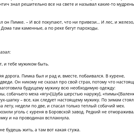
интич знал решительно все на свете и называл какие-то мудрен
ял он Пимке. – И всё покупают, что ни привези… И лес, и железо,
.. Дома там каменные, а по реке бегут пароходы.
азал:
т, и тебе мужиком быть.
я дорога. Пимка был и рад и, вместе, побаивался. В курене,
дведи. Он никому не сказал про свой страх, потому что настоя
 заготовила будущему мужику всю необходимую одежду:
ы, собачьего меха «ягу»[Шуба шерстью наружу], «пимы»[Валенк
ух-шапку – все, как следует настоящему мужику. По зимам стоя
 лету, недели по две, и спасал только теплый собачий мех.
озили уголь с куреня в Боровской завод. Редкий не отморажива
имку и на проводинах всплакнула.
не будешь жить, а там вот какая стужа.