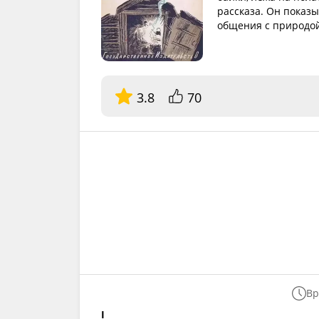
рассказа. Он показ
общения с природо
3.8
70
Вр
I