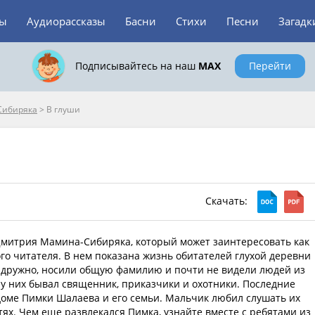
зы
Аудиорассказы
Басни
Стихи
Песни
Загадк
Подписывайтесь на наш
MAX
Перейти
Сибиряка
>
В глуши
Скачать:
Дмитрия Мамина-Сибиряка, который может заинтересовать как
ого читателя. В нем показана жизнь обитателей глухой деревни
дружно, носили общую фамилию и почти не видели людей из
 у них бывал священник, приказчики и охотники. Последние
доме Пимки Шалаева и его семьи. Мальчик любил слушать их
тях. Чем еще развлекался Пимка, узнайте вместе с ребятами из