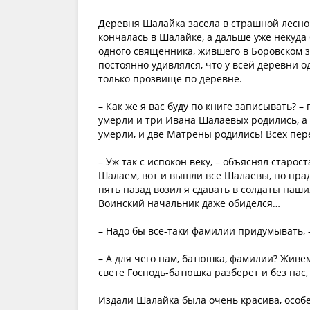
Деревня Шалайка засела в страшной лесной
кончалась в Шалайке, а дальше уже некуда
одного священника, жившего в Боровском за
постоянно удивлялся, что у всей деревни 
только прозвище по деревне.
– Как же я вас буду по книге записывать? 
умерли и три Ивана Шалаевых родились, а
умерли, и две Матрены родились! Всех пер
– Уж так с испокон веку, – объяснял старос
Шалаем, вот и вышли все Шалаевы, по прад
пять назад возил я сдавать в солдаты наши
Воинский начальник даже обиделся…
– Надо бы все-таки фамилии придумывать, –
– А для чего нам, батюшка, фамилии? Живем
свете Господь-батюшка разберет и без нас, 
Издали Шалайка была очень красива, особен