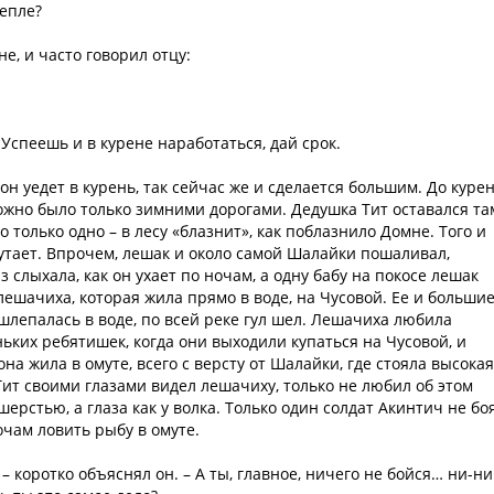
тепле?
не, и часто говорил отцу:
Успеешь и в курене наработаться, дай срок.
 он уедет в курень, так сейчас же и сделается большим. До куре
можно было только зимними дорогами. Дедушка Тит оставался та
 только одно – в лесу «блазнит», как поблазнило Домне. Того и
апутает. Впрочем, лешак и около самой Шалайки пошаливал,
 слыхала, как он ухает по ночам, а одну бабу на покосе лешак
ешачиха, которая жила прямо в воде, на Чусовой. Ее и больши
шлепалась в воде, по всей реке гул шел. Лешачиха любила
ьких ребятишек, когда они выходили купаться на Чусовой, и
 она жила в омуте, всего с версту от Шалайки, где стояла высокая
 Тит своими глазами видел лешачиху, только не любил об этом
шерстью, а глаза как у волка. Только один солдат Акинтич не бо
очам ловить рыбу в омуте.
 – коротко объяснял он. – А ты, главное, ничего не бойся… ни-ни