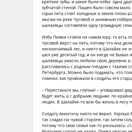
крепкие зубы, и какие были избы: одна дру
зубчатой стеной. Пашен было совсем мало
горах лета стоят холодные и земля плохо р
мысам на реке Чусовой и заливным побереж
шалаевцы составляли одну громадную сем
Изба Пимки стояла на самом юру, то есть 
Чусовой верст на пять, потому что она дел
нескончаемый лес, и никто в Шалайке не зн
шел уже десятый год, и он нигде не бывал и
шалаевцы ужасно любили свою деревню и д
расставались с родным гнездом с такими с
Петербурга. Можно было подумать, что тол
помнил, как провожали в солдаты его старш
– Перестаньте вы, глупые! – уговаривал дяд
будет жить, а с добрыми людьми; по крайней
людях. В Шалайке-то всю бы жизнь в лесу 
Солдату Акинтичу никто не верил. Хорошо б
так сладко на чужой стороне, так зачем со
потому что своя семья как-то разошлась: 
братьями солдат не ладил. Пимка ужасно л