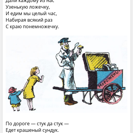
Дали каждому из нас
Узенькую ложечку,
И едим мы целый час,
Набирая всякий раз
С краю понемножечку.
По дороге — стук да стук —
Едет крашеный сундук.