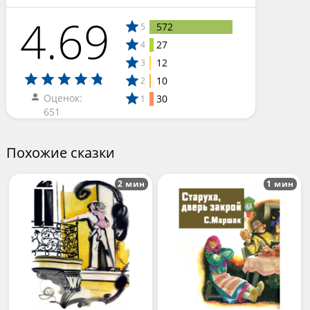
4.69
572
5
27
4
12
3
10
2
Оценок:
30
1
651
Похожие сказки
2 мин
1 мин