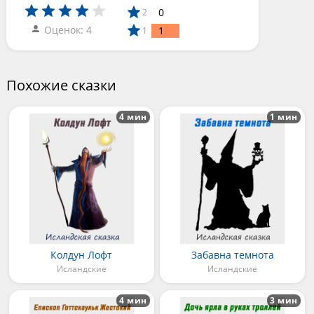
0
2
Оценок: 4
1
1
Похожие сказки
4 мин
1 мин
Колдун Лофт
Забавна темнота
Исландские
Исландские
4 мин
3 мин