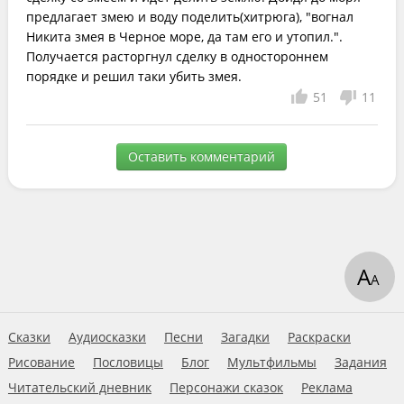
предлагает змею и воду поделить(хитрюга), "вогнал 
Никита змея в Черное море, да там его и утопил.". 
Получается расторгнул сделку в одностороннем 
порядке и решил таки убить змея.
51
11
Оставить комментарий
А
А
Сказки
Аудиосказки
Песни
Загадки
Раскраски
Рисование
Пословицы
Блог
Мультфильмы
Задания
Читательский дневник
Персонажи сказок
Реклама