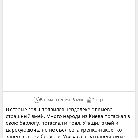
Время чтения: 3 мин.
2 стр.
В старые годы появился невдалеке от Киева
страшный змей. Много народа из Киева потаскал в
свою берлогу, потаскал и поел. Утащил змей и
царскую дочь, но не съел ее, а крепко-накрепко
запер в своей берлоге. Увязалась за царевной из