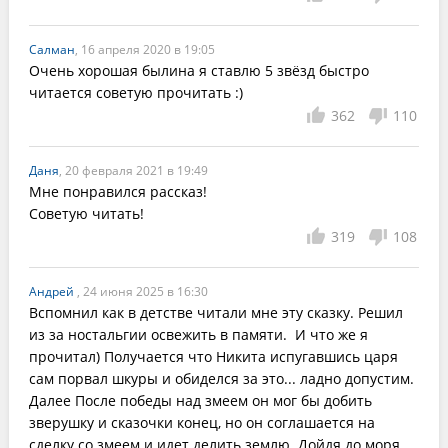
Салман
, 16 апреля 2020 в 19:05
Очень хорошая былина я ставлю 5 звёзд быстро 
читается советую прочитать :)
362
110
Даня
, 20 февраля 2021 в 19:49
Мне понравился рассказ!

Советую читать!
319
108
Андрей
, 24 июня 2025 в 16:30
Вспомнил как в детстве читали мне эту сказку. Решил 
из за ностальгии освежить в памяти.  И что же я 
прочитал) Получается что Никита испугавшись царя 
сам порвал шкуры и обиделся за это... ладно допустим. 
Далее После победы над змеем он мог бы добить 
зверушку и сказочки конец, но он соглашается на 
сделку со змеем и идет делить землю. Дойдя до моря 