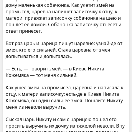
дому маленькая собачонка. Как улетит змей на
промысел, царевна напишет записочку к отцу, к
матери, привяжет записочку собачонке на шею и
пошлет ее домой. Собачонка записочку отнесет и
ответ принесет.
Вот раз царь и царица пишут царевне: узнай-де от
змея, кто его сильней. Стала царевна от змея
допытываться и допыталась.
— Есть, — говорит змей, — в Киеве Никита
Кожемяка — тот меня сильней.
Как ушел змей на промысел, царевна и написала к
отцу, к матери записочку: есть-де в Киеве Никита
Кожемяка, он один сильнее змея. Пошлите Никиту
меня из неволи выручить.
Сыскал царь Никиту и сам с царицею пошел его
просить выручить их дочку из тяжелой неволи. В ту