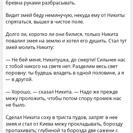
бревна руками разбрасывать.
Видит змей беду неминучую, некуда ему от Никиты
спрятаться, вышел в чистое поле.
Долго ли, коротко ли они билися, только Никита
повалил змея на землю и хотел его душить. Стал тут
змей молить Никиту:
— Не бей меня, Никитушка, до смерти! Сильнее нас
с тобой никого на свете нет. Разделим весь свет
поровну: ты будешь владеть в одной половине, а я
— в другой.
— Хорошо, — сказал Никита. — Надо же прежде
межу проложить, чтобы потом спору промеж нас
не было.
Сделал Никита соху в триста пудов, запряг в нее
змея и стал от Киева межу прокладывать, борозду
пропахивать; глубиной та борозда две сажени с