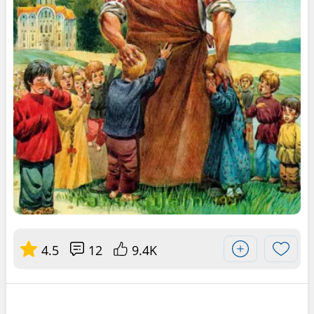
4.5
12
9.4K