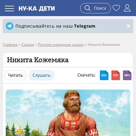
Поиск
Подписывайтесь на наш
Telegram
Главная
>
Сказки
>
Русские народные сказки
>
Никита Кожемяка
Никита Кожемяка
Скачать:
Читать
Слушать