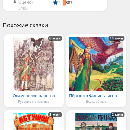
Оценок:
387
1
5488
Похожие сказки
6 мин
14 мин
Окаменелое царство
Пёрышко Финиста ясна сокола
Русские народные
Волшебные
3 мин
2 мин