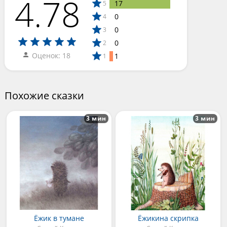
4.78
17
5
0
4
0
3
0
2
Оценок: 18
1
1
Похожие сказки
3 мин
3 мин
Ёжик в тумане
Ёжикина скрипка