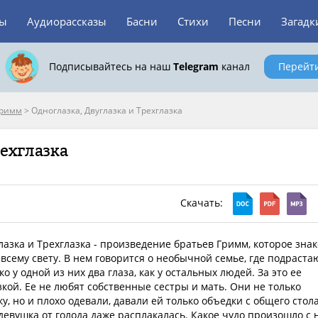
зы
Аудиорассказы
Басни
Стихи
Песни
Загадк
Подписывайтесь на наш
Telegram
канал
Перейт
Гримм
>
Одноглазка, Двуглазка и Трехглазка
рехглазка
Скачать:
лазка и Трехглазка - произведение братьев Гримм, которое зна
всему свету. В нем говорится о необычной семье, где подраста
о у одной из них два глаза, как у остальных людей. За это ее
кой. Ее не любят собственные сестры и мать. Они не только
у, но и плохо одевали, давали ей только объедки с общего стола
евушка от голода даже расплакалась. Какое чудо произошло с 