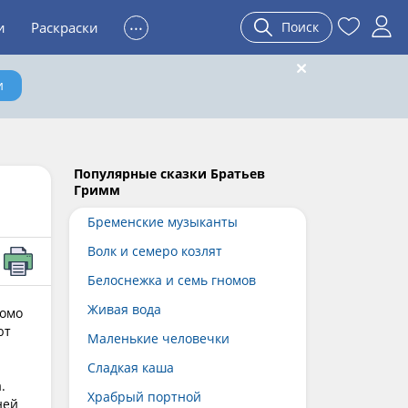
...
и
Раскраски
Поиск
и
Популярные сказки Братьев
Гримм
Бременские музыканты
Волк и семеро козлят
Белоснежка и семь гномов
Живая вода
комо
ют
Маленькие человечки
Сладкая каша
.
Храбрый портной
ней