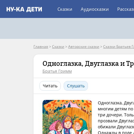
Сказки
Аудиосказки
Расска
Главная
>
Сказки
>
Авторские сказки
>
Сказки Братьев 
Одноглазка, Двуглазка и Т
Братья Гримм
Читать
Слушать
Одноглазка, Двуг
многим детям по 
три дочери. Тольк
прозвали Двуглаз
обижали Двуглазк
Однажды в поле д