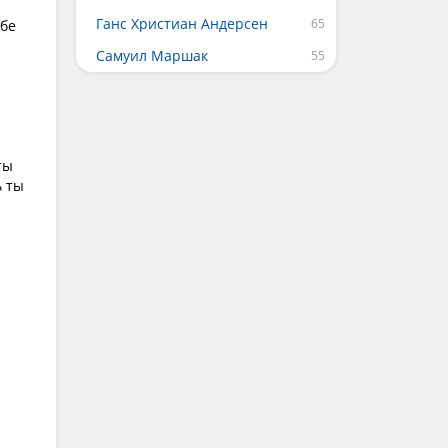
Ганс Христиан Андерсен
ебе
Самуил Маршак
ты
ь ты