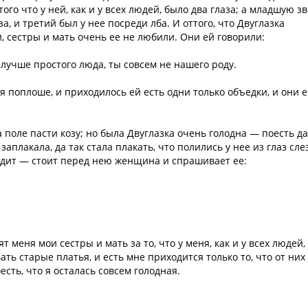
того что у ней, как и у всех людей, было два глаза; а младшую з
за, и третий был у нее посреди лба. И оттого, что Двуглазка
и, сестры и мать очень ее не любили. Они ей говорили:
 лучше простого люда, ты совсем не нашего роду.
я поплоше, и приходилось ей есть одни только объедки, и они 
 поле пасти козу; но была Двуглазка очень голодна — поесть д
заплакала, да так стала плакать, что полились у нее из глаз сле
 видит — стоит перед нею женщина и спрашивает ее:
 меня мои сестры и мать за то, что у меня, как и у всех людей,
ть старые платья, и есть мне приходится только то, что от них
есть, что я осталась совсем голодная.