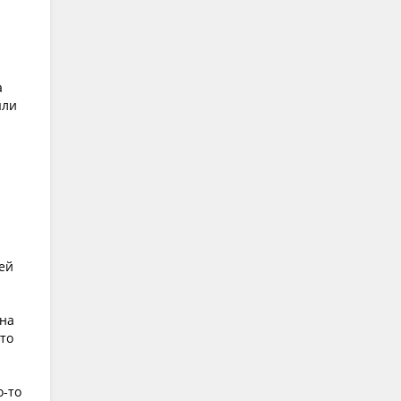
а
ыли
 ей
она
что
о-то