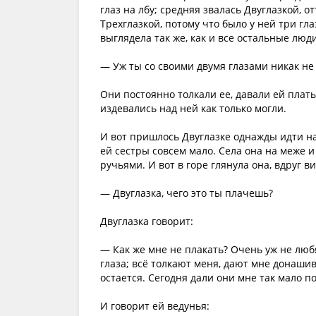
глаз на лбу; средняя звалась Двуглазкой, от
Трехглазкой, потому что было у ней три гла
выглядела так же, как и все остальные люд
— Уж ты со своими двумя глазами никак не
Они постоянно толкали ее, давали ей плать
издевались над ней как только могли.
И вот пришлось Двуглазке однажды идти на
ей сестры совсем мало. Села она на меже и 
ручьями. И вот в горе глянула она, вдруг
— Двуглазка, чего это ты плачешь?
Двуглазка говорит:
— Как же мне не плакать? Очень уж не любят
глаза; всё толкают меня, дают мне донашива
остается. Сегодня дали они мне так мало по
И говорит ей ведунья: