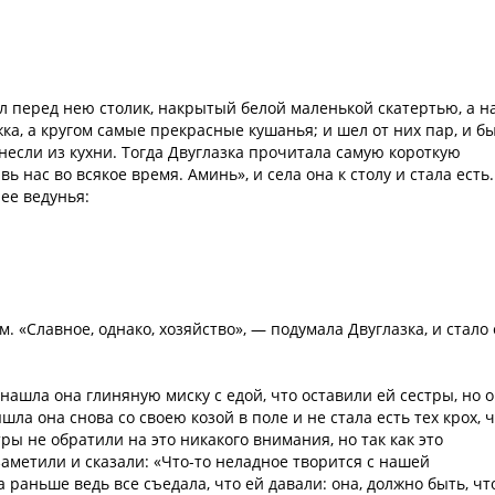
ял перед нею столик, накрытый белой маленькой скатертью, а н
жка, а кругом самые прекрасные кушанья; и шел от них пар, и б
несли из кухни. Тогда Двуглазка прочитала самую короткую
вь нас во всякое время. Аминь», и села она к столу и стала есть.
 ее ведунья:
ем. «Славное, однако, хозяйство», — подумала Двуглазка, и стало
 нашла она глиняную миску с едой, что оставили ей сестры, но 
шла она снова со своею козой в поле и не стала есть тех крох, 
тры не обратили на это никакого внимания, но так как это
 заметили и сказали: «Что-то неладное творится с нашей
а раньше ведь все съедала, что ей давали: она, должно быть, чт