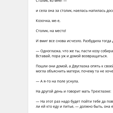
Столик, ко мне! —
и села она за столик, наелась-напилась до
Козочка, ме-е,
Столик, на место!
И вмиг все снова исчезло. Разбудила тогда 
— Одноглазка, что же ты, пасти козу собира
Вставай, пора уж и домой возвращаться.
Пошли они домой, а Двуглазка опять к свое
могла объяснить матери, почему та не хочет
— А я-то на поле уснула.
На другой день и говорит мать Трехглазке:
— На этот раз надо будет пойти тебе да по
ли ей кто еду и питье, — должно быть, она 