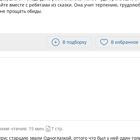
найте вместе с ребятами из сказки. Она учит терпению, трудол
не прощать обиды.
В подборку
В избранное
ремя чтения: 15 мин.
7 стр.
ри; старшую звали Одноглазкой, оттого что был у ней один тол