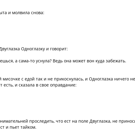
сыта и молвила снова:
Двуглазка Одноглазку и говорит:
ешься, а сама-то уснула? Ведь она может вон куда забежать.
й мисочке с едой так и не прикоснулась, и Одноглазка ничего н
 есть, и сказала в свое оправдание:
внимательней проследить, что ест на поле Двуглазка, не принос
ест и пьет тайком.