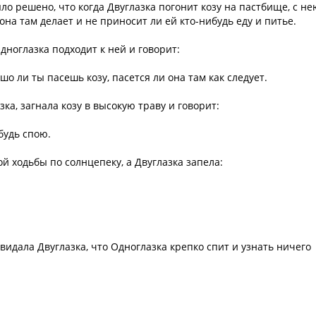
ыло решено, что когда Двуглазка погонит козу на пастбище, с не
она там делает и не приносит ли ей кто-нибудь еду и питье.
дноглазка подходит к ней и говорит:
шо ли ты пасешь козу, пасется ли она там как следует.
ка, загнала козу в высокую траву и говорит:
будь спою.
й ходьбы по солнцепеку, а Двуглазка запела:
Увидала Двуглазка, что Одноглазка крепко спит и узнать ничего