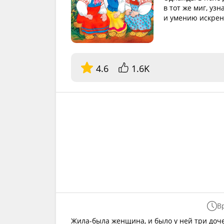
в тот же миг, уз
и умению искрен
4.6
1.6K
В
Жила-была женщина, и было у ней три доче