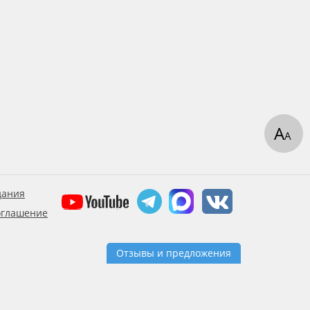
А
А
дания
оглашение
Отзывы и предложения