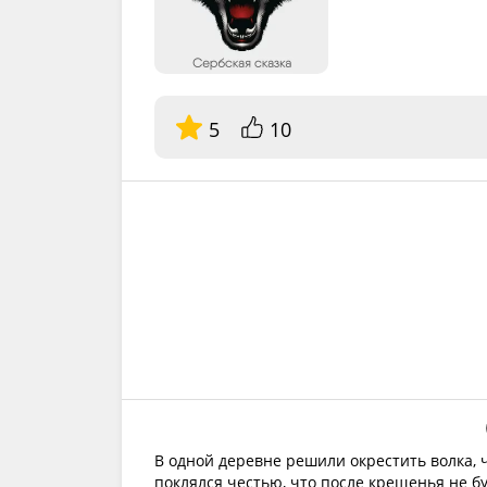
5
10
В одной деревне решили окрестить волка, ч
поклялся честью, что после крещенья не бу