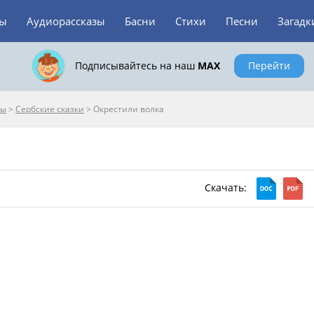
зы
Аудиорассказы
Басни
Стихи
Песни
Загадк
Подписывайтесь на наш
MAX
Перейти
пы
>
Сербские сказки
>
Окрестили волка
Скачать: