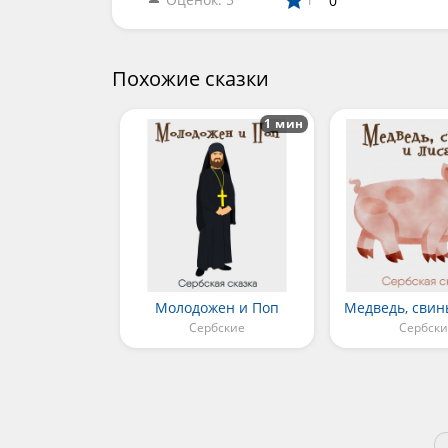
0
1
Похожие сказки
1 мин
Молодожен и Поп
Медведь, свин
Сербские
Сербски