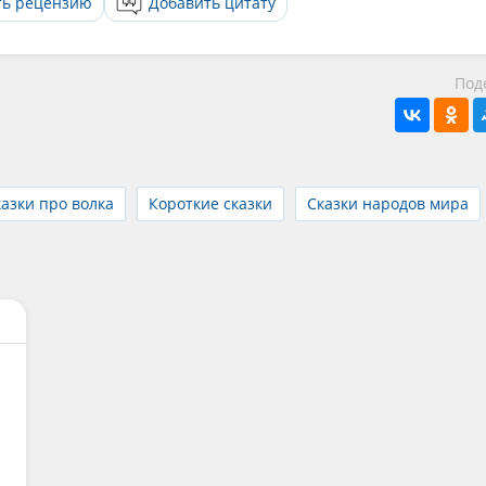
ть рецензию
Добавить цитату
Под
азки про волка
Короткие сказки
Сказки народов мира