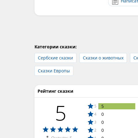
Написа
Категории сказки:
Сербские сказки
Сказки о животных
Ск
Сказки Европы
Рейтинг сказки
5
5
5
0
4
0
3
0
2
Оценок: 5