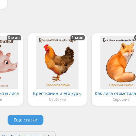
3 мин
1 мин
ья и лиса
Крестьянин и его куры
е
Сербские
Сербские
Еще сказки