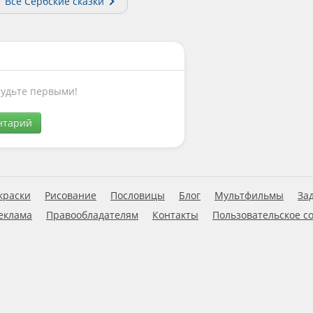
Все Сербские сказки
Будьте первыми!
нтарий
краски
Рисование
Пословицы
Блог
Мультфильмы
За
еклама
Правообладателям
Контакты
Пользовательское с