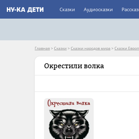
Сказки
Аудиосказки
Расска
Главная
>
Сказки
>
Сказки народов мира
>
Сказки Евро
Окрестили волка