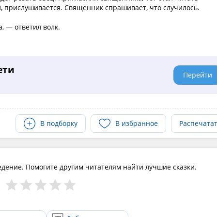
ил, прислушивается. Священник спрашивает, что случилось.
а, — ответил волк.
ети
Перейти
В подборку
В избранное
Распечата
едение. Помогите другим читателям найти лучшие сказки.