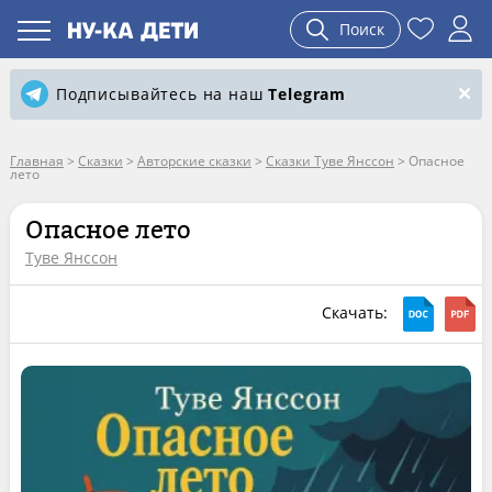
Поиск
Подписывайтесь на наш
Telegram
Главная
>
Сказки
>
Авторские сказки
>
Сказки Туве Янссон
>
Опасное
лето
Опасное лето
Туве Янссон
Скачать: