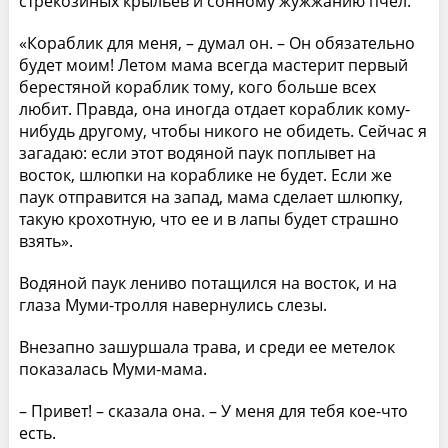
стрекозиных крыльев и сонному жужжанию пчел.
«Кораблик для меня, – думал он. – Он обязательно
будет моим! Летом мама всегда мастерит первый
берестяной кораблик тому, кого больше всех
любит. Правда, она иногда отдает кораблик кому-
нибудь другому, чтобы никого не обидеть. Сейчас я
загадаю: если этот водяной паук поплывет на
восток, шлюпки на кораблике не будет. Если же
паук отправится на запад, мама сделает шлюпку,
такую крохотную, что ее и в лапы будет страшно
взять».
Водяной паук лениво потащился на восток, и на
глаза Муми-тролля навернулись слезы.
Внезапно зашуршала трава, и среди ее метелок
показалась Муми-мама.
– Привет! – сказала она. – У меня для тебя кое-что
есть.