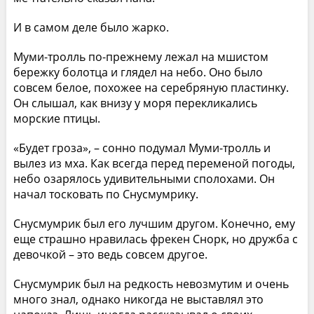
И в самом деле было жарко.
Муми-тролль по-прежнему лежал на мшистом
бережку болотца и глядел на небо. Оно было
совсем белое, похожее на серебряную пластинку.
Он слышал, как внизу у моря перекликались
морские птицы.
«Будет гроза», – сонно подумал Муми-тролль и
вылез из мха. Как всегда перед переменой погоды,
небо озарялось удивительными сполохами. Он
начал тосковать по Снусмумрику.
Снусмумрик был его лучшим другом. Конечно, ему
еще страшно нравилась фрекен Снорк, но дружба с
девочкой – это ведь совсем другое.
Снусмумрик был на редкость невозмутим и очень
много знал, однако никогда не выставлял это