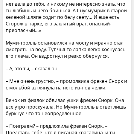
нет дела до тебя, и никому не интересно знать, что
ты любишь и чего боишься. А Снусмумрик в старой
зеленой шляпе ходит по белу свету… И еще есть
Сторож в парке, его заклятый враг, опасный-
преопасный…»
Муми-тролль остановился на мосту и мрачно стал
смотреть на воду. Тут чья-то лапка легко коснулась
его плеча. Он вздрогнул и резко обернулся.
– А, это ты, – сказал он.
– Мне очень грустно, – промолвила фрекен Снорк и
с мольбой взглянула на него из-под челки.
Венок из фиалок обвивал ушки фрекен Снорк. Она
все утро проскучала. Но Муми-тролль в ответ лишь
буркнул что-то неопределенное.
– Поиграем? – предложила фрекен Снорк. –
Представь себе, что я писаная красавица, и ты