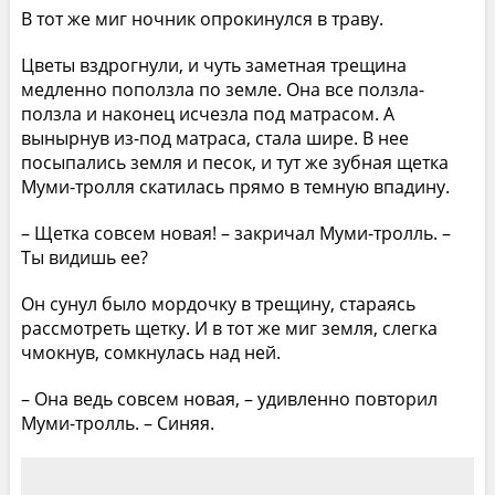
В тот же миг ночник опрокинулся в траву.
Цветы вздрогнули, и чуть заметная трещина
медленно поползла по земле. Она все ползла-
ползла и наконец исчезла под матрасом. А
вынырнув из-под матраса, стала шире. В нее
посыпались земля и песок, и тут же зубная щетка
Муми-тролля скатилась прямо в темную впадину.
– Щетка совсем новая! – закричал Муми-тролль. –
Ты видишь ее?
Он сунул было мордочку в трещину, стараясь
рассмотреть щетку. И в тот же миг земля, слегка
чмокнув, сомкнулась над ней.
– Она ведь совсем новая, – удивленно повторил
Муми-тролль. – Синяя.