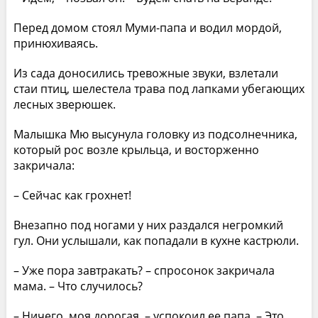
Перед домом стоял Муми-папа и водил мордой,
принюхиваясь.
Из сада доносились тревожные звуки, взлетали
стаи птиц, шелестела трава под лапками убегающих
лесных зверюшек.
Малышка Мю высунула головку из подсолнечника,
который рос возле крыльца, и восторженно
закричала:
– Сейчас как грохнет!
Внезапно под ногами у них раздался негромкий
гул. Они услышали, как попадали в кухне кастрюли.
– Уже пора завтракать? – спросонок закричала
мама. – Что случилось?
– Ничего, моя дорогая, – успокоил ее папа. – Это