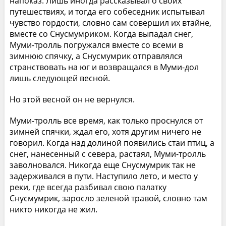
напоказ. Лишь иногда рассказывал о своих
путешествиях, и тогда его собеседник испытывал
чувство гордости, словно сам совершил их втайне,
вместе со Снусмумриком. Когда выпадал снег,
Муми-тролль погружался вместе со всеми в
зимнюю спячку, а Снусмумрик отправлялся
странствовать на юг и возвращался в Муми-дол
лишь следующей весной.
Но этой весной он не вернулся.
Муми-тролль все время, как только проснулся от
зимней спячки, ждал его, хотя другим ничего не
говорил. Когда над долиной появились стаи птиц, а
снег, нанесенный с севера, растаял, Муми-тролль
заволновался. Никогда еще Снусмумрик так не
задерживался в пути. Наступило лето, и место у
реки, где всегда разбивал свою палатку
Снусмумрик, заросло зеленой травой, словно там
никто никогда не жил.