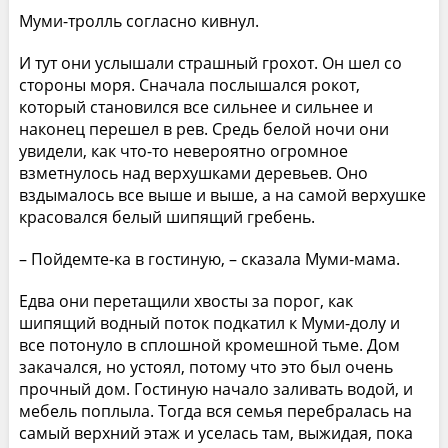
Муми-тролль согласно кивнул.
И тут они услышали страшный грохот. Он шел со
стороны моря. Сначала послышался рокот,
который становился все сильнее и сильнее и
наконец перешел в рев. Средь белой ночи они
увидели, как что-то невероятно огромное
взметнулось над верхушками деревьев. Оно
вздымалось все выше и выше, а на самой верхушке
красовался белый шипящий гребень.
– Пойдемте-ка в гостиную, – сказала Муми-мама.
Едва они перетащили хвосты за порог, как
шипящий водный поток подкатил к Муми-долу и
все потонуло в сплошной кромешной тьме. Дом
закачался, но устоял, потому что это был очень
прочный дом. Гостиную начало заливать водой, и
мебель поплыла. Тогда вся семья перебралась на
самый верхний этаж и уселась там, выжидая, пока