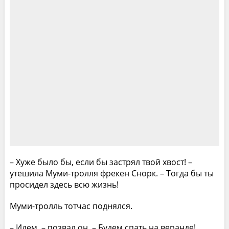
– Хуже было бы, если бы застрял твой хвост! –
утешила Муми-тролля фрекен Снорк. – Тогда бы ты
просидел здесь всю жизнь!
Муми-тролль тотчас поднялся.
– Идем, – позвал он. – Будем спать на веранде!