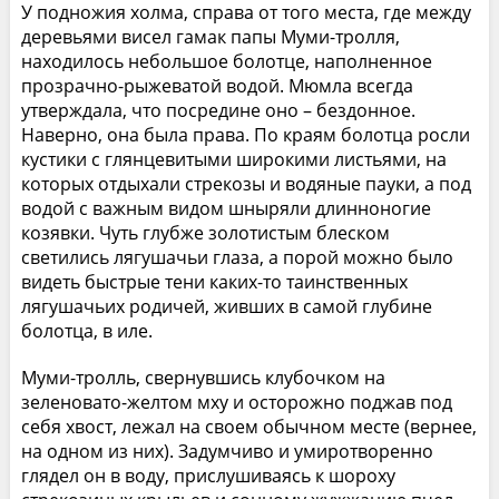
У подножия холма, справа от того места, где между
деревьями висел гамак папы Муми-тролля,
находилось небольшое болотце, наполненное
прозрачно-рыжеватой водой. Мюмла всегда
утверждала, что посредине оно – бездонное.
Наверно, она была права. По краям болотца росли
кустики с глянцевитыми широкими листьями, на
которых отдыхали стрекозы и водяные пауки, а под
водой с важным видом шныряли длинноногие
козявки. Чуть глубже золотистым блеском
светились лягушачьи глаза, а порой можно было
видеть быстрые тени каких-то таинственных
лягушачьих родичей, живших в самой глубине
болотца, в иле.
Муми-тролль, свернувшись клубочком на
зеленовато-желтом мху и осторожно поджав под
себя хвост, лежал на своем обычном месте (вернее,
на одном из них). Задумчиво и умиротворенно
глядел он в воду, прислушиваясь к шороху