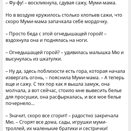
– Фу-фу! – воскликнула, сдувая сажу, Муми-мама.
Но в воздухе кружилось столько хлопьев сажи, что
скоро Муми-мама запачкала себе мордочку.
– Просто беда с этой огнедышащей горой! –
вздохнула она и поднялась на ноги.
– Огнедышащей горой? – удивилась малышка Мю и
высунулась из шкатулки.
– Ну да, здесь поблизости есть гора, которая начала
извергать огонь, – пояснила Муми-мама. – А теперь
еще и сажу. С тех пор как я вышла замуж, она
молчала, а вот сейчас, стоило мне вывесить белье
для просушки, она расфыркалась, и все мое белье
почернело…
– Значит, скоро все сгорит! – радостно закричала
Мю. – Сгорят все дома, сады, игрушки муми-
троллей, их маленькие братики и сестрички!