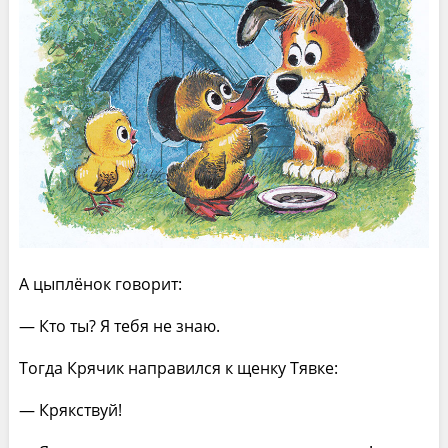
А цыплёнок говорит:
— Кто ты? Я тебя не знаю.
Тогда Крячик направился к щенку Тявке:
— Крякствуй!