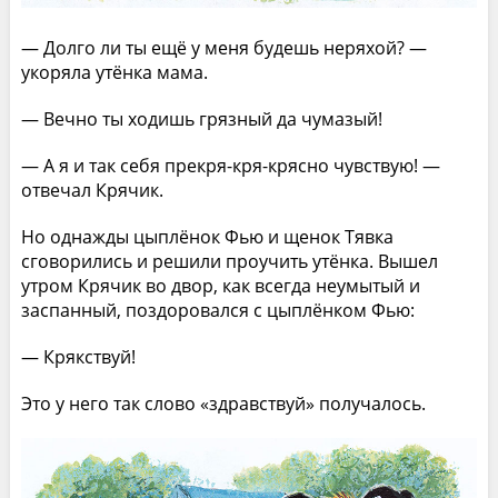
— Долго ли ты ещё у меня будешь неряхой? —
укоряла утёнка мама.
— Вечно ты ходишь грязный да чумазый!
— А я и так себя прекря-кря-крясно чувствую! —
отвечал Крячик.
Но однажды цыплёнок Фью и щенок Тявка
сговорились и решили проучить утёнка. Вышел
утром Крячик во двор, как всегда неумытый и
заспанный, поздоровался с цыплёнком Фью:
— Крякcтвуй!
Это у него так слово «здравствуй» получалось.