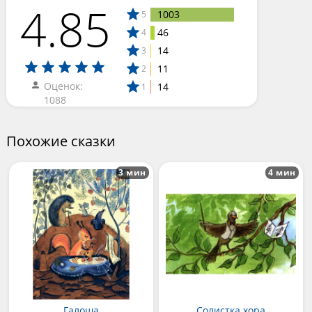
4.85
1003
5
46
4
14
3
11
2
Оценок:
14
1
1088
Похожие сказки
3 мин
4 мин
Галоша
Солистка хора