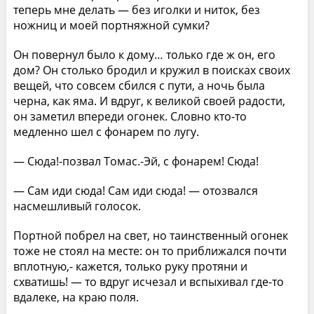
теперь мне делать — без иголки и ниток, без
ножниц и моей портняжной сумки?
Он повернул было к дому… только где ж он, его
дом? Он столько бродил и кружил в поисках своих
вещей, что совсем сбился с пути, а ночь была
черна, как яма. И вдруг, к великой своей радости,
он заметил впереди огонек. Словно кто-то
медленно шел с фонарем по лугу.
— Сюда!-позвал Томас.-Эй, с фонарем! Сюда!
— Сам иди сюда! Сам иди сюда! — отозвался
насмешливый голосок.
Портной побрел на свет, но таинственный огонек
тоже не стоял на месте: он то приближался почти
вплотную,- кажется, только руку протяни и
схватишь! — то вдруг исчезал и вспыхивал где-то
вдалеке, на краю поля.