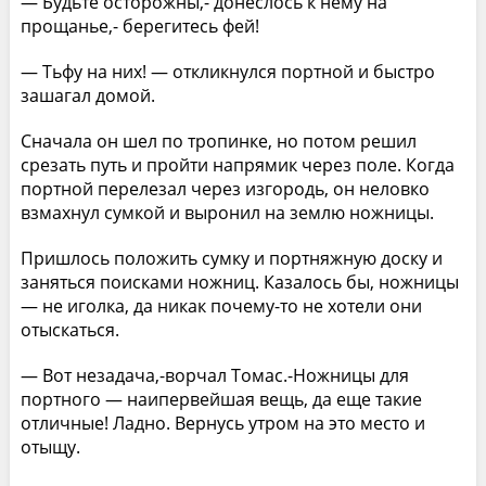
— Будьте осторожны,- донеслось к нему на
прощанье,- берегитесь фей!
— Тьфу на них! — откликнулся портной и быстро
зашагал домой.
Сначала он шел по тропинке, но потом решил
срезать путь и пройти напрямик через поле. Когда
портной перелезал через изгородь, он неловко
взмахнул сумкой и выронил на землю ножницы.
Пришлось положить сумку и портняжную доску и
заняться поисками ножниц. Казалось бы, ножницы
— не иголка, да никак почему-то не хотели они
отыскаться.
— Вот незадача,-ворчал Томас.-Ножницы для
портного — наипервейшая вещь, да еще такие
отличные! Ладно. Вернусь утром на это место и
отыщу.