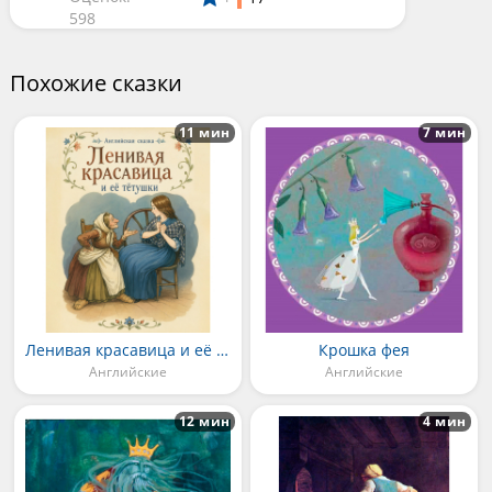
598
Похожие сказки
11 мин
7 мин
Ленивая красавица и её тётушки
Крошка фея
Английские
Английские
12 мин
4 мин