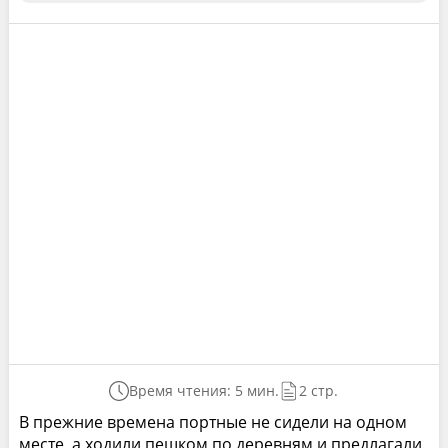
Время чтения: 5 мин.
2 стр.
В прежние времена портные не сидели на одном
месте, а ходили пешком по деревням и предлагали