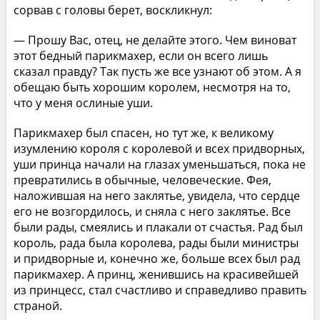
сорвав с головы берет, воскликнул:
— Прошу Вас, отец, не делайте этого. Чем виноват
этот бедный парикмахер, если он всего лишь
сказал правду? Так пусть же все узнают об этом. А я
обещаю быть хорошим королем, несмотря на то,
что у меня ослиные уши.
Парикмахер был спасен, но тут же, к великому
изумлению короля с королевой и всех придворных,
уши принца начали на глазах уменьшаться, пока не
превратились в обычные, человеческие. Фея,
наложившая на него заклятье, увидела, что сердце
его не возгордилось, и сняла с него заклятье. Все
были рады, смеялись и плакали от счастья. Рад был
король, рада была королева, рады были министры
и придворные и, конечно же, больше всех был рад
парикмахер. А принц, женившись на красивейшей
из принцесс, стал счастливо и справедливо править
страной.