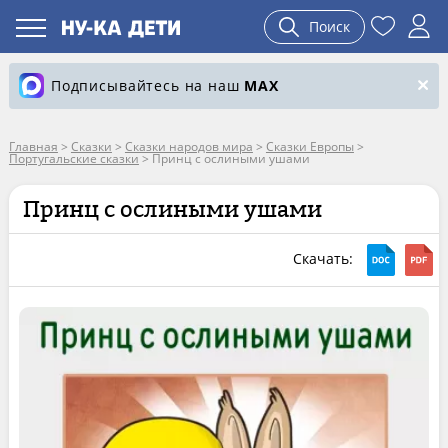
Поиск
Подписывайтесь на наш
MAX
Главная
>
Сказки
>
Сказки народов мира
>
Сказки Европы
>
Португальские сказки
>
Принц с ослиными ушами
Принц с ослиными ушами
Скачать: