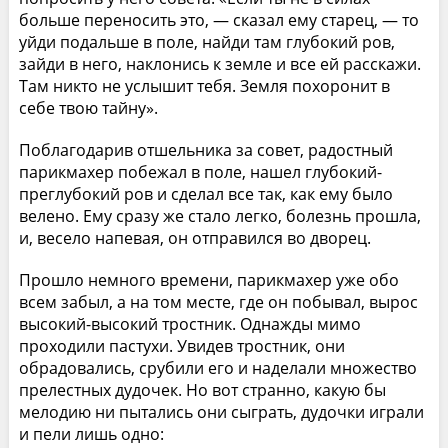
больше переносить это, — сказал ему старец, — то
уйди подальше в поле, найди там глубокий ров,
зайди в него, наклонись к земле и все ей расскажи.
Там никто не услышит тебя. Земля похоронит в
себе твою тайну».
Поблагодарив отшельника за совет, радостный
парикмахер побежал в поле, нашел глубокий-
преглубокий ров и сделал все так, как ему было
велено. Ему сразу же стало легко, болезнь прошла,
и, весело напевая, он отправился во дворец.
Прошло немного времени, парикмахер уже обо
всем забыл, а на том месте, где он побывал, вырос
высокий-высокий тростник. Однажды мимо
проходили пастухи. Увидев тростник, они
обрадовались, срубили его и наделали множество
прелестных дудочек. Но вот странно, какую бы
мелодию ни пытались они сыграть, дудочки играли
и пели лишь одно: