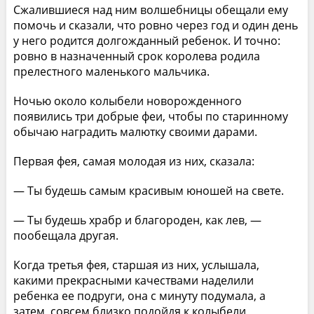
Сжалившиеся над ним волшебницы обещали ему
помочь и сказали, что ровно через год и один день
у него родится долгожданный ребенок. И точно:
ровно в назначенный срок королева родила
прелестного маленького мальчика.
Ночью около колыбели новорожденного
появились три добрые феи, чтобы по старинному
обычаю наградить малютку своими дарами.
Первая фея, самая молодая из них, сказала:
— Ты будешь самым красивым юношей на свете.
— Ты будешь храбр и благороден, как лев, —
пообещала другая.
Когда третья фея, старшая из них, услышала,
какими прекрасными качествами наделили
ребенка ее подруги, она с минуту подумала, а
затем, совсем близко подойдя к колыбели,