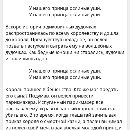
У нашего принца ослиные уши,
У нашего принца ослиные уши.
Вскоре история о диковинных дудочках
распространилась по всему королевству и дошла
до короля. Предчувствуя неладное, он велел
позвать пастухов и сыграть ему на волшебных
дудочках. Как бедные юноши ни старались, дудочки
играли лишь одно:
У нашего принца ослиные уши,
У нашего принца ослиные уши.
Король пришел в бешенство. Кто же мог предать
его сына? Подумав, он велел привести
парикмахера. Испуганный парикмахер все
рассказал ему, и разгневанный король приказал
убить его. В то время, когда глашатай зачитывал
приказ короля о смертной казни, а палач вынимал
из ножен свой меч, в зал вбежал молодой принц и,