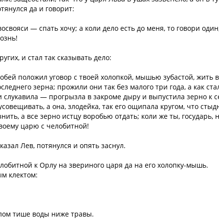
тянулся да и говорит:
освояси — спать хочу; а коли дело есть до меня, то говори один
ознь!
угих, и стал так сказывать дело:
оробей положил уговор с твоей холопкой, мышью зубастой, жить в
следнего зерна; прожили они так без малого три года, а как ста
и слукавила — прогрызла в закроме дыру и выпустила зерно к с
усовещивать, а она, злодейка, так его ощипала кругом, что стыд
нить, а все зерно истцу воробью отдать; коли же ты, государь, 
воему царю с челобитной!
казал Лев, потянулся и опять заснул.
елобитной к Орлу на звериного царя да на его холопку-мышь.
ым клектом:
Орлом тише воды ниже травы.