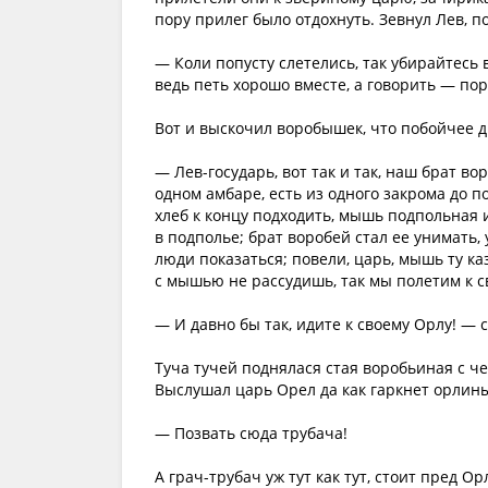
пору прилег было отдохнуть. Зевнул Лев, по
— Коли попусту слетелись, так убирайтесь в
ведь петь хорошо вместе, а говорить — пор
Вот и выскочил воробышек, что побойчее др
— Лев-государь, вот так и так, наш брат в
одном амбаре, есть из одного закрома до по
хлеб к концу подходить, мышь подпольная 
в подполье; брат воробей стал ее унимать, 
люди показаться; повели, царь, мышь ту каз
с мышью не рассудишь, так мы полетим к с
— И давно бы так, идите к своему Орлу! — с
Туча тучей поднялася стая воробьиная с ч
Выслушал царь Орел да как гаркнет орлин
— Позвать сюда трубача!
А грач-трубач уж тут как тут, стоит пред 