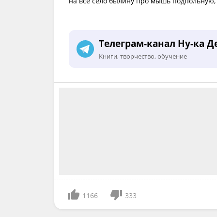
на все село былину про мышь подпольную, 
Телеграм-канал Ну-ка Д
Книги, творчество, обучение
1166
333