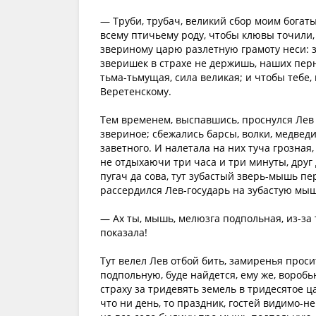
— Труби, трубач, великий сбор моим богаты
всему птичьему роду, чтобы клювы точили, 
звериному царю разлетную грамоту неси: за
зверишек в страхе не держишь, наших перн
тьма-тьмущая, сила великая; и чтобы тебе,
Веретенскому.
Тем временем, выспавшись, проснулся Лев 
звериное; сбежались барсы, волки, медведи
заветного. И налетала на них туча грозная
не отдыхаючи три часа и три минуты, друг 
пугач да сова, тут зубастый зверь-мышь п
рассердился Лев-государь на зубастую мыш
— Ах ты, мышь, мелюзга подпольная, из-за 
показала!
Тут велел Лев отбой бить, замиренья прос
подпольную, буде найдется, ему же, вороб
страху за тридевять земель в тридесятое ц
что ни день, то праздник, гостей видимо-