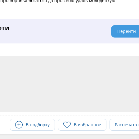
про воробья богатого да про свою удаль молодецкую.
ети
Перейти
В подборку
В избранное
Распечата