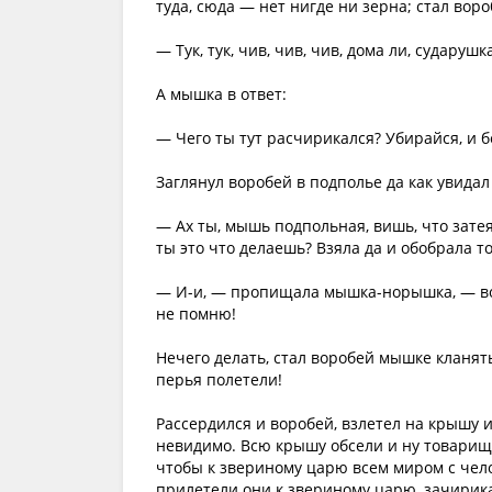
туда, сюда — нет нигде ни зерна; стал воро
— Тук, тук, чив, чив, чив, дома ли, сударуш
А мышка в ответ:
— Чего ты тут расчирикался? Убирайся, и б
Заглянул воробей в подполье да как увидал
— Ах ты, мышь подпольная, вишь, что затеял
ты это что делаешь? Взяла да и обобрала 
— И-и, — пропищала мышка-норышка, — вол
не помню!
Нечего делать, стал воробей мышке кланять
перья полетели!
Рассердился и воробей, взлетел на крышу и
невидимо. Всю крышу обсели и ну товарище
чтобы к звериному царю всем миром с челоб
прилетели они к звериному царю, зачирикал