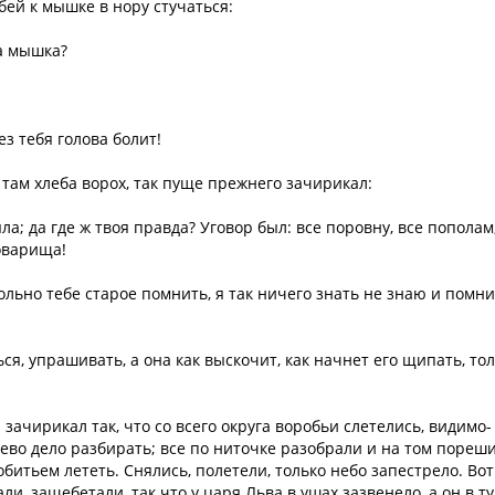
бей к мышке в нору стучаться:
ка мышка?
ез тебя голова болит!
 там хлеба ворох, так пуще прежнего зачирикал:
а; да где ж твоя правда? Уговор был: все поровну, все пополам,
товарища!
ьно тебе старое помнить, я так ничего знать не знаю и помни
ся, упрашивать, а она как выскочит, как начнет его щипать, то
 зачирикал так, что со всего округа воробьи слетелись, видимо-
во дело разбирать; все по ниточке разобрали и на том пореши
итьем лететь. Снялись, полетели, только небо запестрело. Вот
и, защебетали, так что у царя Льва в ушах зазвенело, а он в ту