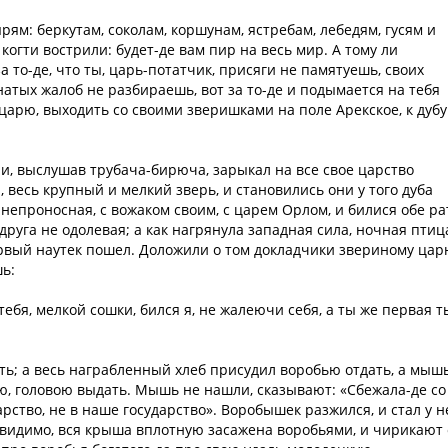
рям: беркутам, соколам, коршунам, ястребам, лебедям, гусям и
когти вострили: будет-де вам пир на весь мир. А тому ли
 то-де, что ты, царь-потатчик, присяги не памятуешь, своих
атых жалоб не разбираешь, вот за то-де и подымается на тебя
 царю, выходить со своими зверишками на поле Арекское, к дубу
и, выслушав трубача-бирюча, зарыкал на все свое царство
, весь крупный и мелкий зверь, и становились они у того дуба
, непроносная, с вожаком своим, с царем Орлом, и билися обе ра
друга не одолевая; а как нагрянула западная сила, ночная птиц
ервый наутек пошел. Доложили о том докладчики звериному цар
ь:
тебя, мелкой сошки, бился я, не жалеючи себя, а ты же первая т
ить; а весь награбленный хлеб присудил воробью отдать, а мыш
ью, головою выдать. Мышь не нашли, сказывают: «Сбежала-де со
арство, не в наше государство». Воробышек разжился, и стал у н
невидимо, вся крыша вплотную засажена воробьями, и чирикают