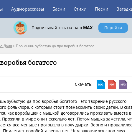
зы
Аудиорассказы
Басни
Стихи
Песни
Загадк
Подписывайтесь на наш
MAX
Перейти
а Даля
>
Про мышь зубастую да про воробья богатого
воробья богатого
Скачать:
ь зубастую да про воробья богатого - это творение русского
го фольклора, с которым стоит познакомить своих детей. В ска
тся, как воробышек с мышкой договорились проживать вместе в
. Прожили в мире они несколько лет. Потом мышка заметила, ч
тается все меньше прогрызла в полу дырки. Зерно и провалило
. Прилетает воробей, а зерна нет. Чем закончился спор двух