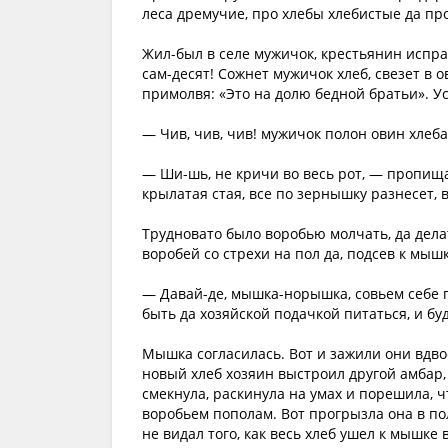
леса дремучие, про хлебы хлебистые да про 
Жил-был в селе мужичок, крестьянин исправ
сам-десят! Сожнет мужичок хлеб, свезет в 
примолвя: «Это на долю бедной братьи». Ус
— Чив, чив, чив! мужичок полон овин хлеб
— Ши-шь, не кричи во весь рот, — пропища
крылатая стая, все по зернышку разнесет, 
Трудновато было воробью молчать, да дела
воробей со стрехи на пол да, подсев к мышк
— Давай-де, мышка-норышка, совьем себе п
быть да хозяйской подачкой питаться, и буд
Мышка согласилась. Вот и зажили они вдвое
новый хлеб хозяин выстроил другой амбар,
смекнула, раскинула на умах и порешила, чт
воробьем пополам. Вот прогрызла она в по
не видал того, как весь хлеб ушел к мышке 