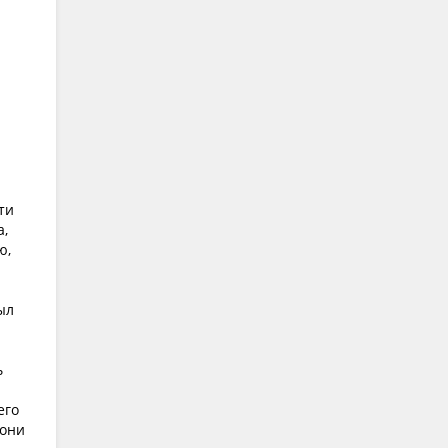
ти
а,
ю,
ыл
ь
его
 они