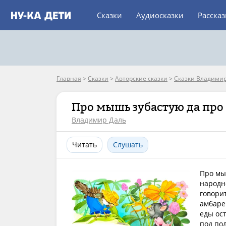
Сказки
Аудиосказки
Расска
Главная
>
Сказки
>
Авторские сказки
>
Сказки Владимир
Про мышь зубастую да про 
Владимир Даль
Читать
Слушать
Про мыш
народно
говори
амбаре
еды ос
под пол