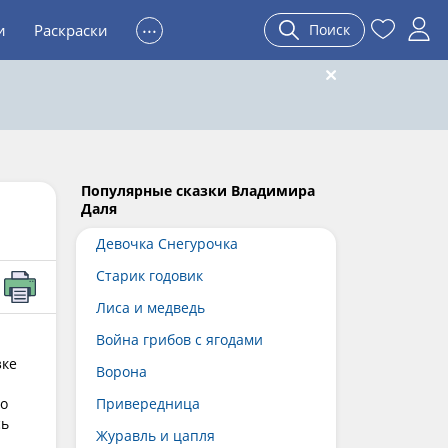
...
и
Раскраски
Поиск
Популярные сказки Владимира
Даля
Девочка Снегурочка
Старик годовик
Лиса и медведь
Война грибов с ягодами
зке
Ворона
то
Привередница
сь
Журавль и цапля