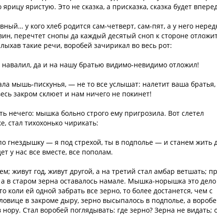
ярицу яристую. Это не сказка, а присказка, сказка будет впере
ный… у кого хлеб родится сам-четверт, сам-пят, а у него неред
овин, перечтет снопы да каждый десятый сноп к стороне отложит
лыхав такие речи, воробей зачирикал во весь рот:
а навалил, да и на нашу братью видимо-невидимо отложил!
ла мышь-пискунья, — не то все услышат: налетит ваша братья,
весь закром склюет и нам ничего не покинет!
ть нечего: мышка больно строго ему пригрозила. Вот слетел
е, стал тихохонько чирикать:
о гнездышку — я под стрехой, ты в подполье — и станем жить 
ет у нас все вместе, все пополам.
м; живут год, живут другой, а на третий стал амбар ветшать; п
 а в старом зерна оставалось намале. Мышка-норышка это дело
о коли ей одной забрать все зерно, то более достанется, чем с
ловице в закроме дыру, зерно высыпалось в подполье, а воробе
в нору. Стал воробей поглядывать: где зерно? Зерна не видать; 