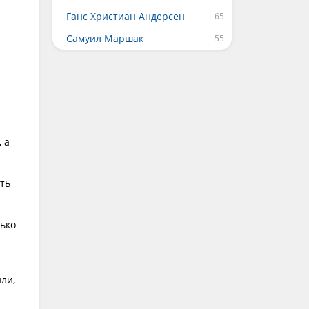
Ганс Христиан Андерсен
Самуил Маршак
 а
ть
лько
ли,