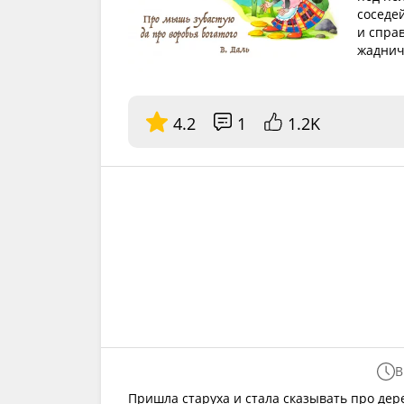
соседей
и спра
жаднич
4.2
1
1.2K
В
Пришла старуха и стала сказывать про дер