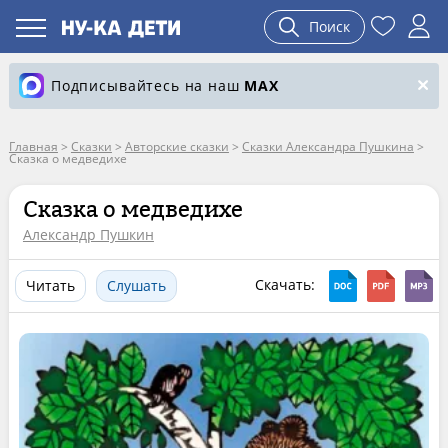
Поиск
Подписывайтесь на наш
MAX
Главная
>
Сказки
>
Авторские сказки
>
Сказки Александра Пушкина
>
Сказка о медведихе
Сказка о медведихе
Александр Пушкин
Скачать:
Читать
Слушать