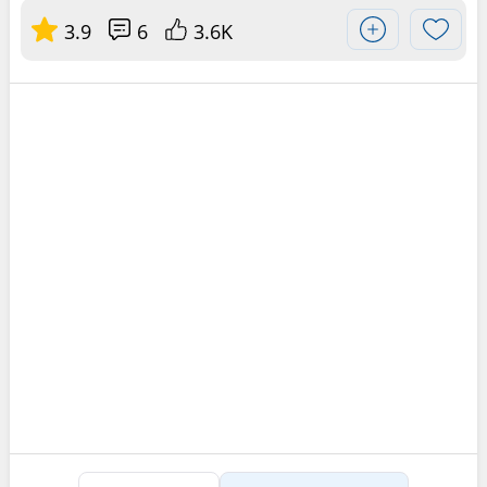
3.9
6
3.6K