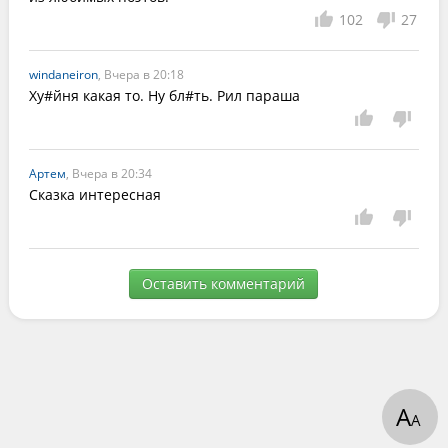
102
27
windaneiron
, Вчера в 20:18
Ху#йня какая то. Ну бл#ть. Рил параша
Артем
, Вчера в 20:34
Сказка интересная
Оставить комментарий
А
А