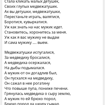
Стала кликать малых детушек,
Своих глупых медвежатушек.
Ах вы детушки, медвежатушки,
Перестаньте играть, валятися,
Боротися, кувыркатися.
Уж как знать на нас мужик идет.
Становитесь, хоронитесь за меня.
Уж как я вас мужику не выдам
И сама мужику …. выем.
Медвежатушки испугалися,
За медведиху бросалися,
А медведиха осержалася,
На дыбы подымалася.
А мужик-от он догадлив был,
Он пускался на медведиху,
Он сажал в нее рогатину
Что повыше пупа, пониже печени.
Грянулась медведиха о сыру землю,
А мужик-то ей брюхо порол,
Брюхо порол да шкуру сымал,