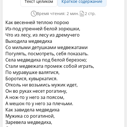
Текст целиком
Краткое содержание
Время чтения: 2 мин.
2 стр.
Как весенней теплою порою
Из-под утренней белой зорюшки,
Что из лесу, из лесу из дремучего
Выходила медведиха
Со милыми детушками медвежатами
Погулять, посмотреть, себя показать.
Села медведиха под белой березою;
Стали медвежата промеж собой играть,
По муравушке валятися,
Боротися, кувыркатися.
Отколь ни возьмись мужик идет,
Он во руках несет рогатину,
А нож-то у него за поясом,
А мешок-то у него за плечьми.
Как завидела медведиха
Мужика со рогатиной,
Заревела медведиха,