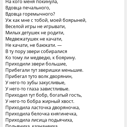
На кого меня покинула,
Вдовца печального,
Вдовца горемычного?
Уж как мне с тобой, моей боярыней,
Веселой игры не игрывати,
Милых детушек не родити,
Медвежатушек не качати,
Не качати, не баюкати. —
В ту пору звери собиралися
Ко тому ли медведю, к боярину.
Приходили звери большие,
Прибегали тут зверишки меньшие.
Прибегал туто волк дворянин,
У него-то зубы закусливые,
У него-то глаза завистливые.
Приходил тут бобр, богатый гость,
У него-то бобра жирный хвост.
Приходила ласточка дворяночка,
Приходила белочка княгинечка,
Приходила лисица подьячиха,
Подьячиха, казначеиха,