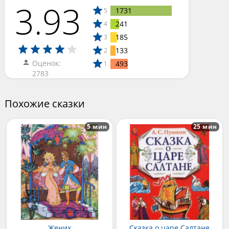
3.93
1731
5
241
4
185
3
133
2
Оценок:
493
1
2783
Похожие сказки
5 мин
25 мин
Жених
Сказка о царе Салтане