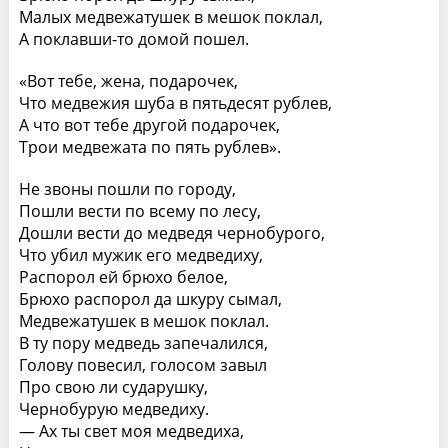
Малых медвежатушек в мешок поклал,
А поклавши-то домой пошел.
«Вот тебе, жена, подарочек,
Что медвежия шуба в пятьдесят рублев,
А что вот тебе другой подарочек,
Трои медвежата по пять рублев».
Не звоны пошли по городу,
Пошли вести по всему по лесу,
Дошли вести до медведя чернобурого,
Что убил мужик его медведиху,
Распорол ей брюхо белое,
Брюхо распорол да шкуру сымал,
Медвежатушек в мешок поклал.
В ту пору медведь запечалился,
Голову повесил, голосом завыл
Про свою ли сударушку,
Чернобурую медведиху.
— Ах ты свет моя медведиха,